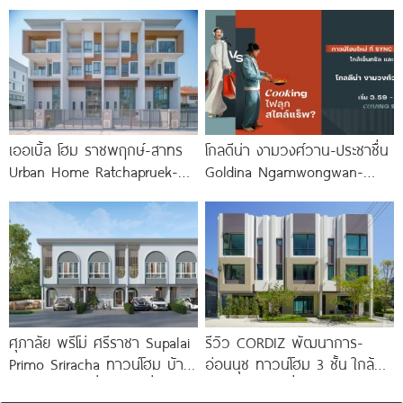
Srinakarin-Bangna ทาวน์โฮม
ชั้น 173 ตร.ม. พร้อม
และบ้านแฝด ใกล้ Mega บางนา
Penthouse
เพียง 5
เออเบิ้ล โฮม ราชพฤกษ์-สาทร
โกลดีน่า งามวงศ์วาน-ประชาชื่น
Urban Home Ratchapruek-
Goldina Ngamwongwan-
Sathorn ทาวน์โฮม 3-3.5 ชั้น
Prachachuen ทาวน์โฮมใหม่
ใกล้
ใกล้ Central และ The Mall
ศุภาลัย พรีโม่ ศรีราชา Supalai
รีวิว CORDIZ พัฒนาการ-
Primo Sriracha ทาวน์โฮม บ้าน
อ่อนนุช ทาวน์โฮม 3 ชั้น ใกล้
แฝด และบ้านเดี่ยว ใกล้เชื่อม
BTS อ่อนนุช เชื่อมต่อเอกมัย-