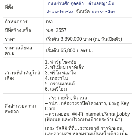
ถนนผ่านศึก-กุดคล้า
ตำบลพญาเย็น
ที่ตั้ง
จังหวัด
อำเภอปากช่อง
นครราชสีมา
กำหนดการ
n/a
ปีที่สร้างเสร็จ
พ.ศ. 2557
ราคา
เริ่มต้น 3,390,000 บาท (ณ. วันเปิดตัว)
ราคาเฉลี่ยต่อ
เริ่มต้น 65,800 บ./ตร.ม.
ตร.ม
1. ฟาร์มโชคชัย
2. พรีเมี่ยม เอาท์เล็ท
สถานที่สำคัญใกล้
3. พรีโม พอสโต
เคียง
4. เทอราโน
5. กรานมอนเต้
6. แดรี่โฮม
– สระว่ายน้ำ, ฟิตเนส
– รปภ., กล้องวงจรปิดโครงการ, ประตู Key
สิ่งอำนวยความ
Card
สะดวก
– สวนหย่อม, Wi-Fi Internet บริเวณ Lobby
(ฟิตเนส และบริเวณระเบียงสระว่ายน้ำ)
เดอะ วัลลีย์ ที่ที่…ธรรมชาติ การพักผ่อน
และความสุข หลอมรวมเป็นหนึ่งเดียว เป็น