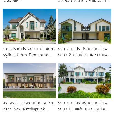
NARASIRI
วงแหวน 2 บ้านเดี่ยวและบ้าน
VICTOIRE Krungthep Kreetha
แฝดดีไซน์ Lagom ติดถนนถนน
บ้านเดี่ยวหรูโครงการใหม่จาก
บางกรวย-ไทรน้อย เริ่ม 4.59
แสนสิริ แรงบันดาลใจจาก Le
ล้าน*
รีวิว สราญสิริ จตุโชติ บ้านเดี่ยว
รีวิว อณาสิริ ศรีนครินทร์-แพ
หรูสไตล์ Urban Farmhouse​
รกษา 2 บ้านเดี่ยว และบ้านแฝด
ส่วนกลางใหญ่วิวทะเลสาบ ใกล้
ดีไซน์ LAGOM ใกล้ BTS
ทางด่วนจตุโชติ เริ่ม 8.59
สิริ เพลส ราชพฤกษ์ตัดใหม่ Siri
รีวิว อณาสิริ ศรีนครินทร์-แพ
Place New Ratchapruek
รกษา บ้านแฝด และทาวน์โฮม