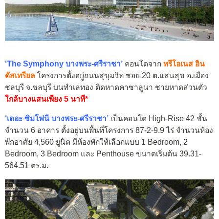
‘The Symphony บางพระ-ศรีราชา’
คอนโดจาก
ทรีโอเนส อิน
ดัสเทรียล
โครงการตั้งอยู่ถนนสุขุมวิท ซอย 20 ต.แสนสุข อ.เมือง
ชลบุรี จ.ชลบุรี บนทำเลทอง ติดหาดคาซาลูนา ชายหาดส่วนตัว
ใกล้บางแสนเพียง 5 นาที*
‘เดอะ ซิมโฟนี บางพระ-ศรีราชา’
เป็นคอนโด High-Rise 42 ชั้น
จำนวน 6 อาคาร ตั้งอยู่บนพื้นที่โครงการ 87-2-9.9 ไร่ จำนวนห้อง
พักอาศัย 4,560 ยูนิต มีห้องพักให้เลือกแบบ 1 Bedroom, 2
Bedroom, 3 Bedroom และ Penthouse ขนาดเริ่มต้น 39.31-
564.51 ตร.ม.