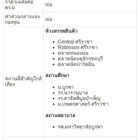
ราคาเฉลี่ยต่อ
n/a
ตร.ม
ค่าส่วนกลางและ
n/a
กองทุน
ห้างสรรพสินค้า
Central ศรีราชา
Robinson ศรีราชา
ตลาดหนองมน
ตลาดนัดจตุจักรชลบุรี
ตลาดนัดปาร์คอิน
สถานศึกษา
สถานที่สำคัญใกล้
เคียง
ม.บูรพา
รร.นารานุบาล
รร.สาธิตพิบูลบำเพ็ญ
ม.เกษตรศาสตร์ ศรีราชา
สถานพยาบาล
รพ.มหาวิทยาลัยบูรพา