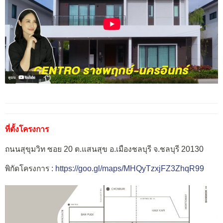
ที่ตั้งโครงการ
ถนนสุขุมวิท ซอย 20 ต.แสนสุข อ.เมืองชลบุรี จ.ชลบุรี 20130
พิกัดโครงการ :
https://goo.gl/maps/MHQyTzxjFZ3ZhqR99