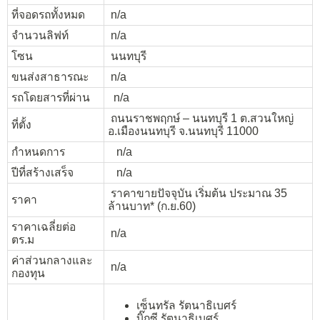
ที่จอดรถทั้งหมด
n/a
จำนวนลิฟท์
n/a
โซน
นนทบุรี
ขนส่งสาธารณะ
n/a
รถโดยสารที่ผ่าน
n/a
ถนนราชพฤกษ์ – นนทบุรี 1 ต.สวนใหญ่
ที่ตั้ง
อ.เมืองนนทบุรี จ.นนทบุรี 11000
กำหนดการ
n/a
ปีที่สร้างเสร็จ
n/a
ราคาขายปัจจุบัน เริ่มต้น ประมาณ 35
ราคา
ล้านบาท* (ก.ย.60)
ราคาเฉลี่ยต่อ
n/a
ตร.ม
ค่าส่วนกลางและ
n/a
กองทุน
เซ็นทรัล รัตนาธิเบศร์
บิ๊กซี รัตนาธิเบศร์