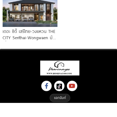
เดอะ ซิตี้ เสรีไทย-วงแหวน THE
CITY Serithai-Wongwaen บ้าน
เดี่ยวหรู ดีไซน์ใหม่ จาก AP
แลกลิงค์