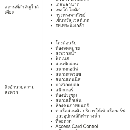
เอสพลานาด
สถานที่สำคัญใกล้
เทสโก้ โลตัส
เคียง
กระทรงพาณิชย์
เซ็นทรัล เวสต์เกต
รพ.พระนั่งเกล้า
โถงต้อนรับ
ห้องจดหมาย
สระว่ายน้ำ
ฟิตเนส
สวนพักผ่อน
สนามกอล์ฟ
สนามสควอช
สนามเทนนิส
บาสเกตบอล
สิ่งอำนวยความ
สนุ๊กเกอร์
สะดวก
ห้องประชุม
สนามเด็กเล่น
ห้องชมภาพยนตร์
ท่าเรือส่วนตัว บริการให้เช้าเรือยอร์ช
และอุปกรณ์กีฬาทางน้ำ
ที่จอดรถ
Access Card Control