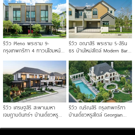
Penthouse
รีวิว Pleno พระราม 9-
รีวิว อณาสิริ พระราม 5-สิริน
กรุงเทพกรีฑา 4 ทาวน์โฮมหน้า
ธร บ้านใหม่สไตล์ Modern Barn
กว้าง New Series สุด
House ใกล้ทางด่วนศรีรัช
Premium
รีวิว เศรษฐสิริ สะพานมหา
รีวิว ณริณสิริ กรุงเทพกรีฑา
เจษฎาบดินทร์ฯ บ้านเดี่ยวหรู
บ้านเดี่ยวหรูสไตล์ Georgian
สไตล์ Berlin Architecture​ ใกล้
Revival ใกล้ รร.นานาชาติ
รถไฟฟ้า และทางด่วน เริ่ม 15.9
Brighton College