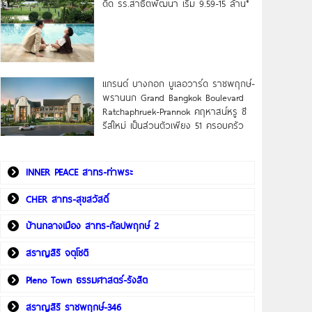
ดิด รร.สาธิตพัฒนา เริ่ม 9.59-15 ล้าน*
แกรนด์ บางกอก บูเลอวาร์ด ราชพฤกษ์-
พรานนก Grand Bangkok Boulevard
Ratchaphruek-Prannok คฤหาสน์หรู ซี
รีส์ใหม่ เป็นส่วนตัวเพียง 51 ครอบครัว
INNER PEACE สาทร-ท่าพระ
CHER สาทร-สุขสวัสดิ์
บ้านกลางเมือง สาทร-กัลปพฤกษ์ 2
สราญสิริ จตุโชติ
Pleno Town ธรรมศาสตร์-รังสิต
สราญสิริ ราชพฤกษ์-346