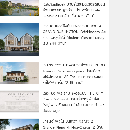
Ratchaphruek บ้านสไตล์เมดิเตอร์เรเนียน
ส่วนกลางใหญ่กว่า 3 ไร่ พร้อม Lake
และสระระบบเกลือ เริ่ม 4.39 ล้าน*
แกรนด์ เบอร์ลิงตัน เพชรเกษม-สาย 4
GRAND BURLINGTON Petchkasem-Sai
4 บ้านหรูดีไซน์ Modern Classic Luxury
เริ่ม 5.99 ล้าน*
เซนโทร ติวานนท์-งามวงศ์วาน CENTRO
Tiwanon-Ngamwongwan บ้านเดี่ยว
ดีไซน์ใหม่จาก AP Thai ใกล้ทางด่วนและ
รถไฟฟ้า เริ่ม 12-16 ล้าน*
เดอะ ซิตี้ พระราม 9-อ่อนนุช THE CITY
Rama 9-Onnut บ้านเดี่ยวหรูฟังก์ชัน
ใหญ่ 4-5 ห้องนอน ใกล้มอเตอร์เวย์ และ
สุวรรณภูมิ
แกรนด์ พลีโน่ ปิ่นเกล้า-จรัญฯ 2
Grande Pleno Pinkloa-Charan 2 บ้าน