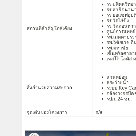
รร.มหิดลวิทยา
รร.สาธิตนานา
รร.ยอแซฟอุปถั
รร.วัดไร่ขิง
รร.วัดดอนหว
สถานที่สำคัญใกล้เคียง
ศูนย์การแพทย
รพ.เมตตาประช
รพ.วิชัยเวช อ
รพ.มหาชัย
เซ็นทรัลศาลา
เทสโก้ โลตัส
สวนหย่อม
สระว่ายน้ำ
สิ่งอำนวยความสะดวก
ระบบ Key Ca
กล้องวงจรปิ
รปภ. 24 ชม.
จุดเด่นของโครงการ
n/a