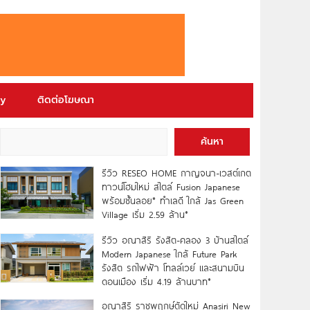
ry
ติดต่อโฆษณา
ค้นหา
รีวิว RESEO HOME กาญจนา-เวสต์เกต
ทาวน์โฮมใหม่ สไตล์ Fusion Japanese
พร้อมชั้นลอย* ทำเลดี ใกล้ Jas Green
Village เริ่ม 2.59 ล้าน*
รีวิว อณาสิริ รังสิต-คลอง 3 บ้านสไตล์
Modern Japanese ใกล้ Future Park
รังสิต รถไฟฟ้า โทลล์เวย์ และสนามบิน
ดอนเมือง เริ่ม 4.19 ล้านบาท*
อณาสิริ ราชพฤกษ์ตัดใหม่ Anasiri New