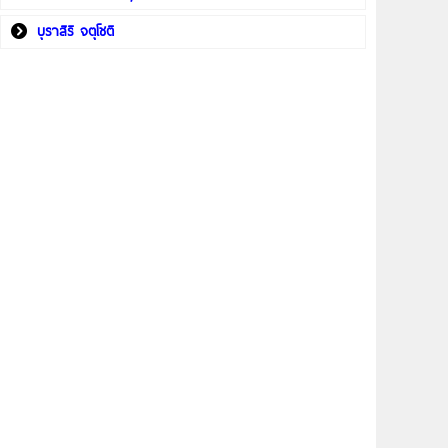
บุราสิริ จตุโชติ