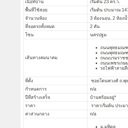
เนื้อที่บ้าน
เริ่มต้น 23 ตร.ว.
พื้นที่ใช้สอย
เริ่มต้น ประมาณ 14
จำนวนห้อง
3 ห้องนอน, 2 ห้องน้
ที่จอดรถทั้งหมด
2 คัน
โซน
นครปฐม
ถนนพุทธมณฑ
ถนนพุทธมณฑ
เส้นทางคมนาคม
ถนนบรมราชช
ถนนเพชรเกษ
รถไฟฟ้าสายสี
ที่ตั้ง
ซอยโตนพวงศ์ ถ.พุ
กำหนดการ
n/a
ปีที่สร้างเสร็จ
บ้านพร้อมอยู่*
ราคา
ราคาเริ่มต้น ประมา
ค่าส่วนกลาง
n/a
ม.มหิดล