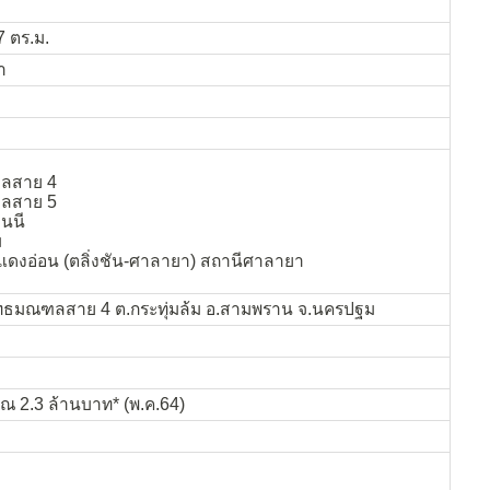
7 ตร.ม.
ำ
ลสาย 4
ลสาย 5
นนี
ม
แดงอ่อน (ตลิ่งชัน-ศาลายา) สถานีศาลายา
ทธมณฑลสาย 4 ต.กระทุ่มล้ม อ.สามพราน จ.นครปฐม
ณ 2.3 ล้านบาท* (พ.ค.64)