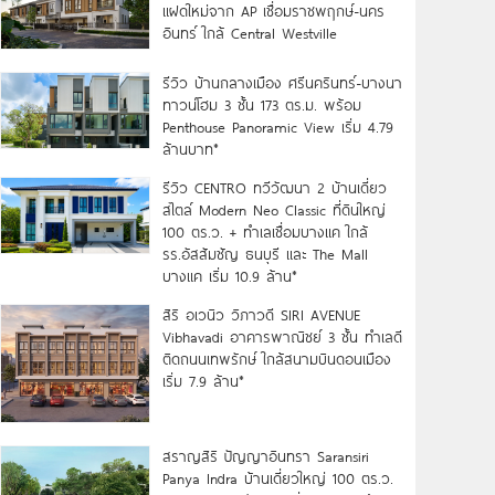
แฝดใหม่จาก AP เชื่อมราชพฤกษ์-นคร
อินทร์ ใกล้ Central Westville
รีวิว บ้านกลางเมือง ศรีนครินทร์-บางนา
ทาวน์โฮม 3 ชั้น 173 ตร.ม. พร้อม
Penthouse Panoramic View เริ่ม 4.79
ล้านบาท*
รีวิว CENTRO ทวีวัฒนา 2 บ้านเดี่ยว
สไตล์ Modern Neo Classic ที่ดินใหญ่
100 ตร.ว. + ทำเลเชื่อมบางแค ใกล้
รร.อัสสัมชัญ ธนบุรี และ The Mall
บางแค เริ่ม 10.9 ล้าน*
สิริ อเวนิว วิภาวดี SIRI AVENUE
Vibhavadi อาคารพาณิชย์ 3 ชั้น ทำเลดี
ติดถนนเทพรักษ์ ใกล้สนามบินดอนเมือง
เริ่ม 7.9 ล้าน*
สราญสิริ ปัญญาอินทรา Saransiri
Panya Indra บ้านเดี่ยวใหญ่ 100 ตร.ว.