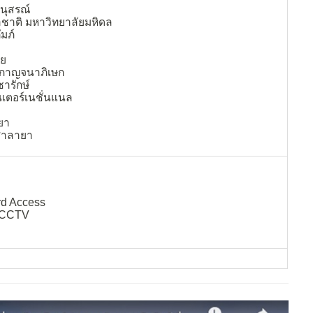
นุสรณ์
ชาติ มหาวิทยาลัยมหิดล
มภ์
าย
์กาญจนาภิเษก
ารักษ์
ินเตอร์เนชั่นแนล
ยา
 ศาลายา
rd Access
ด CCTV