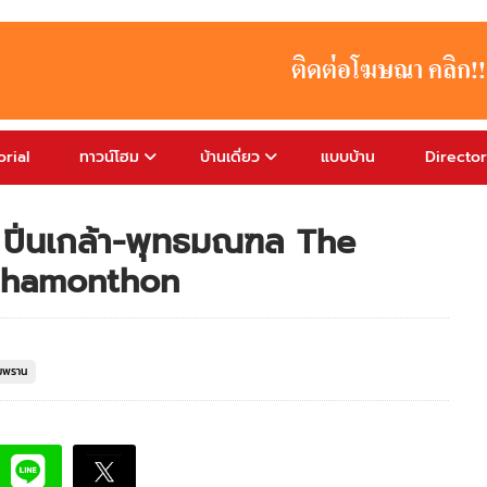
rial
ทาวน์โฮม
บ้านเดี่ยว
แบบบ้าน
Directo
 7 ปิ่นเกล้า-พุทธมณฑล The
dhamonthon
มพราน