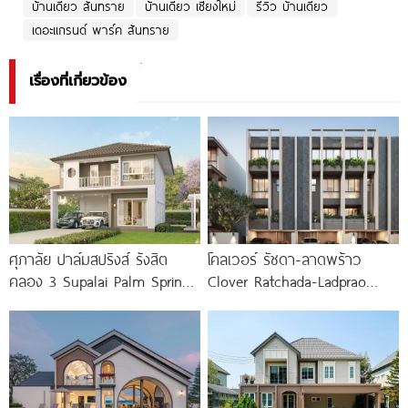
บ้านเดี่ยว สันทราย
บ้านเดี่ยว เชียงใหม่
รีวิว บ้านเดี่ยว
เดอะแกรนด์ พาร์ค สันทราย
เรื่องที่เกี่ยวข้อง
ศุภาลัย ปาล์มสปริงส์ รังสิต
โคลเวอร์ รัชดา-ลาดพร้าว
คลอง 3 Supalai Palm Springs
Clover Ratchada-Ladprao
Rangsit Klong
ทาวน์โฮมและบ้านแฝด ใกล้
ทางด่วน และรถไฟฟ้า เริ่ม 15.5
ล้าน*