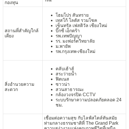
กองทุน
โฮมโปร สันทราย
เทสโก้ โลตัส รวมโชค
เซ็นทรัล เฟสติวัล เชียงใหม่
สถานที่สำคัญใกล้
บิ๊กซี เอ็กตร้า
เคียง
รพ.เทพปัญญา
รร. มงฟอร์ตวิทยาลัย
ม.พายัพ
รพ.กรุงเทพ-เชียงใหม่
คลับเฮ้าส์
สระว่ายน้ำ
ฟิตเนส
สิ่งอำนวยความ
ซาวน่า
สะดวก
สวนสาธารณะ
กล้องวงจรปิด CCTV
ระบบรักษาความปลอดภัยตลอด 24
ชม.
เชื่อมต่อความสุข กับไลฟ์สไตล์ทันสมัย
ท่ามกลางธรรมชาติที่ The Grand Park
ความสง่างามแห่งคุณภาพชีวิตที่เหนือ