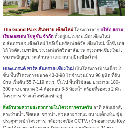
The Grand Park สันทราย-เชียงใหม่
โครงการจาก
บริษัท สยาม
เรียลเอสเตท โซลูชั่น จำกัด
ตั้งอยู่บน ถ.รอบเมืองเชียงใหม่
อ.สันทราย จ.เชียงใหม่ ใกล้เซ็นทรัลเฟสติวัล เชียงใหม่, บิ๊กซี, เทส
โก้ โลตัส, ม.พายัพ, รร. มงฟอร์ตวิทยาลัย, รพ.กรุงเทพ-เชียงใหม่ ,
รพ.เทพปัญญา, รพ.ล้านนา และ สนามบินเชียงใหม่
เดอะแกรนด์ พาร์ค สันทราย-เชียงใหม่
เป็นโครงการบ้านเดี่ยว 2
ชั้น พื้นที่โครงการขนาด 43-3-98 ไร่ จำนวนบ้าน 90 ยูนิต ที่ดิน
บ้าน เริ่มต้น 55.7-119 ตร.ว. ขึ้นไป พื้นที่ใช้สอย ประมาณ 180-
300 ตร.ม. ขนาด 3-4 ห้องนอน 3-5 ห้องน้ำ พร้อมที่จอดรถ 2 คัน
โครงการสร้างเสร็จพร้อมเข้าอยู่
สิ่งอำนวยความสะดวกภายในโครงการครบครัน
อาทิ คลับเฮ้าส์,
สระว่ายน้ำ, ฟิตเนส, ซาวน่า, สวนสาธารณะ, สนามเด็กเล่น, ซุ้ม
ประตูทางเข้าโครงการ, กล้องวงจรปิด CCTV, เข้า-ออกระบบ Key
Card Access พร้อมระบบรักษาความปลอดภัยตลอด 24 ชม.