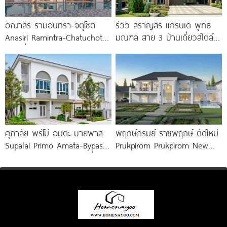
อณาสิริ รามอินทรา-จตุโชติ
รีวิว สราญสิริ แกรนเด พุทธ
Anasiri Ramintra-Chatuchot
มณฑล สาย 3 บ้านเดี่ยวสไตล์
บ้านเดี่ยว Modern Barn House
Modern Farmhouse 100
ใกล้ทางด่วน 2
ศุภาลัย พรีโม่ อมตะ-บายพาส
พฤกษ์ภิรมย์ ราชพฤกษ์-ตัดใหม่
Supalai Primo Amata-Bypass
Prukpirom Prukpirom New
ทาวน์โฮม บ้านแฝด บ้านเดี่ยว
Ratchaphruek Road คฤหาสน์
ใกล้ถนนเลี่ยงเมือง
หรู Neo