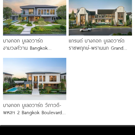
บางกอก บูเลอวาร์ด
แกรนด์ บางกอก บูเลอวาร์ด
งามวงศ์วาน Bangkok
ราชพฤกษ์-พรานนก Grand
Boulevard Ngamwongwan
Bangkok Boulevard
บ้านเดี่ยว 5 ห้องนอน ใกล้
Ratchaphruek-Prannok
คฤหาสน์หรู ซีรีส์ใหม่
บางกอก บูเลอวาร์ด วิภาวดี-
พหลฯ 2 Bangkok Boulevard
Vibhavadi-Phaholyothin 2
บ้านหรูซีรีส์ใหม่ Pause