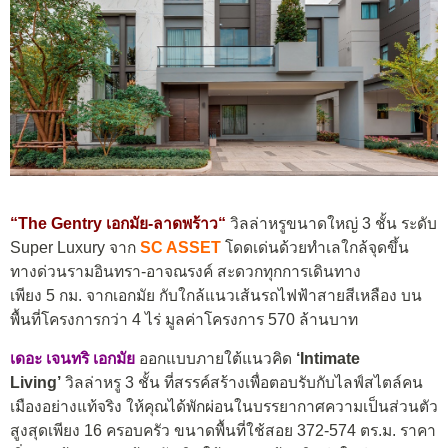
“
The Gentry เอกมัย-ลาดพร้าว
“
วิลล่าหรูขนาดใหญ่ 3 ชั้น ระดับ
Super Luxury จาก
SC ASSET
โดดเด่นด้วยทำเลใกล้จุดขึ้น
ทางด่วนรามอินทรา-อาจณรงค์ สะดวกทุกการเดินทาง
เพียง 5 กม. จากเอกมัย กับใกล้แนวเส้นรถไฟฟ้าสายสีเหลือง บน
พื้นที่โครงการกว่า 4 ไร่ มูลค่าโครงการ 570 ล้านบาท
เดอะ เจนทริ เอกมัย
ออกแบบภายใต้แนวคิด
‘Intimate
Living’
วิลล่าหรู 3 ชั้น ที่สรรค์สร้างเพื่อตอบรับกับไลฟ์สไตล์คน
เมืองอย่างแท้จริง ให้คุณได้พักผ่อนในบรรยากาศความเป็นส่วนตัว
สูงสุดเพียง 16 ครอบครัว ขนาดพื้นที่ใช้สอย 372-574 ตร.ม. ราคา