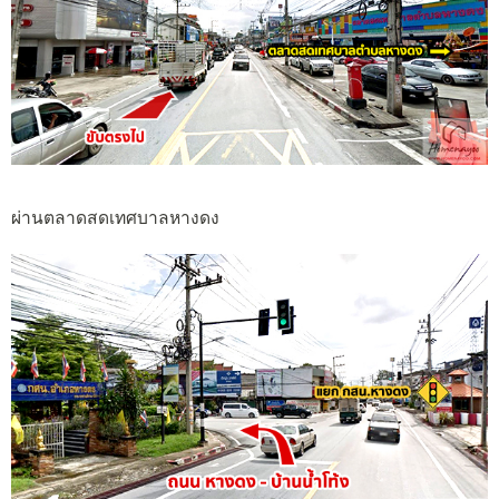
ผ่านตลาดสดเทศบาลหางดง