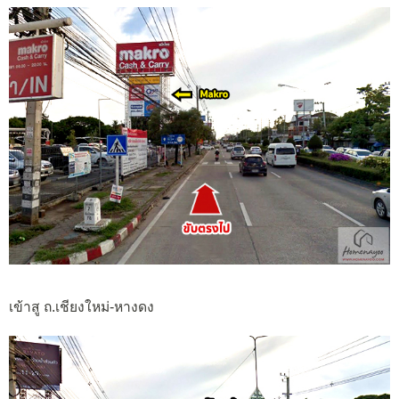
เข้าสู ถ.เชียงใหม่-หางดง