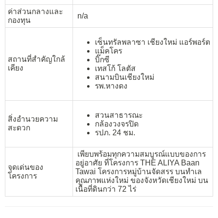
ค่าส่วนกลางและ
n/a
กองทุน
เซ็นทรัลพลาซา เชียงใหม่ แอร์พอร์ต
แม็คโคร
สถานที่สำคัญใกล้
บิ๊กซี
เคียง
เทสโก้ โลตัส
สนามบินเชียงใหม่
รพ.หางดง
สวนสาธารณะ
สิ่งอำนวยความ
กล้องวงจรปิด
สะดวก
รปภ. 24 ชม.
เพียบพร้อมทุกความสมบูรณ์แบบของการ
อยู่อาศัย ที่โครงการ THE ALIYA Baan
จุดเด่นของ
Tawai โครงการหมู่บ้านจัดสรร บนทำเล
โครงการ
คุณภาพแห่งใหม่ ของจังหวัดเชียงใหม่ บน
เนื้อที่ดินกว่า 72 ไร่