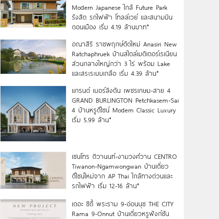
Modern Japanese ใกล้ Future Park
รังสิต รถไฟฟ้า โทลล์เวย์ และสนามบิน
ดอนเมือง เริ่ม 4.19 ล้านบาท*
อณาสิริ ราชพฤกษ์ตัดใหม่ Anasiri New
Ratchaphruek บ้านสไตล์เมดิเตอร์เรเนียน
ส่วนกลางใหญ่กว่า 3 ไร่ พร้อม Lake
และสระระบบเกลือ เริ่ม 4.39 ล้าน*
แกรนด์ เบอร์ลิงตัน เพชรเกษม-สาย 4
GRAND BURLINGTON Petchkasem-Sai
4 บ้านหรูดีไซน์ Modern Classic Luxury
เริ่ม 5.99 ล้าน*
เซนโทร ติวานนท์-งามวงศ์วาน CENTRO
Tiwanon-Ngamwongwan บ้านเดี่ยว
ดีไซน์ใหม่จาก AP Thai ใกล้ทางด่วนและ
รถไฟฟ้า เริ่ม 12-16 ล้าน*
เดอะ ซิตี้ พระราม 9-อ่อนนุช THE CITY
Rama 9-Onnut บ้านเดี่ยวหรูฟังก์ชัน