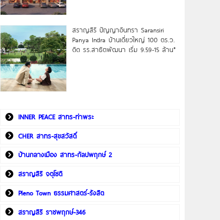
สราญสิริ ปัญญาอินทรา Saransiri
Panya Indra บ้านเดี่ยวใหญ่ 100 ตร.ว.
ดิด รร.สาธิตพัฒนา เริ่ม 9.59-15 ล้าน*
INNER PEACE สาทร-ท่าพระ
CHER สาทร-สุขสวัสดิ์
บ้านกลางเมือง สาทร-กัลปพฤกษ์ 2
สราญสิริ จตุโชติ
Pleno Town ธรรมศาสตร์-รังสิต
สราญสิริ ราชพฤกษ์-346