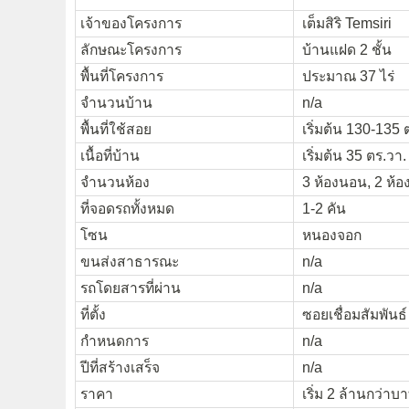
เจ้าของโครงการ
เต็มสิริ Temsiri
ลักษณะโครงการ
บ้านแฝด 2 ชั้น
พื้นที่โครงการ
ประมาณ 37 ไร่
จำนวนบ้าน
n/a
พื้นที่ใช้สอย
เริ่มต้น 130-135 
เนื้อที่บ้าน
เริ่มต้น 35 ตร.วา.
จำนวนห้อง
3 ห้องนอน, 2 ห้อง
ที่จอดรถทั้งหมด
1-2 คัน
โซน
หนองจอก
ขนส่งสาธารณะ
n/a
รถโดยสารที่ผ่าน
n/a
ที่ตั้ง
ซอยเชื่อมสัมพัน
กำหนดการ
n/a
ปีที่สร้างเสร็จ
n/a
ราคา
เริ่ม 2 ล้านกว่าบ