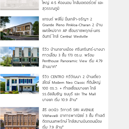
ใหญ่ 4-5 ห้องนอน ใกล้มอเตอร์เวย์ และ
สุวรรณภูมิ
แกรนด์ พลีโน่ ปิ่นเกล้า-จรัญฯ 2
Grande Pleno Pinkloa-Charan 2 บ้าน
แฝดใหม่จาก AP เชื่อมราชพฤกษ์-นคร
อินทร์ ใกล้ Central Westville
รีวิว บ้านกลางเมือง ศรีนครินทร์-บางนา
ทาวน์โฮม 3 ชั้น 173 ตร.ม. พร้อม
Penthouse Panoramic View เริ่ม 4.79
ล้านบาท*
รีวิว CENTRO ทวีวัฒนา 2 บ้านเดี่ยว
สไตล์ Modern Neo Classic ที่ดินใหญ่
100 ตร.ว. + ทำเลเชื่อมบางแค ใกล้
รร.อัสสัมชัญ ธนบุรี และ The Mall
บางแค เริ่ม 10.9 ล้าน*
สิริ อเวนิว วิภาวดี SIRI AVENUE
Vibhavadi อาคารพาณิชย์ 3 ชั้น ทำเลดี
ติดถนนเทพรักษ์ ใกล้สนามบินดอนเมือง
เริ่ม 7.9 ล้าน*