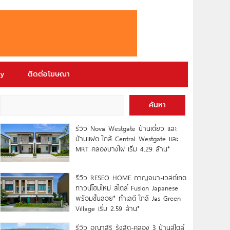
ry
ติดต่อโฆษณา
ค้นหา
รีวิว Nova Westgate บ้านเดี่ยว และ
บ้านแฝด ใกล้ Central Westgate และ
MRT คลองบางไผ่ เริ่ม 4.29 ล้าน*
รีวิว RESEO HOME กาญจนา-เวสต์เกต
ทาวน์โฮมใหม่ สไตล์ Fusion Japanese
พร้อมชั้นลอย* ทำเลดี ใกล้ Jas Green
Village เริ่ม 2.59 ล้าน*
รีวิว อณาสิริ รังสิต-คลอง 3 บ้านสไตล์