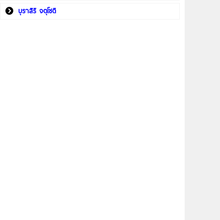
บุราสิริ จตุโชติ