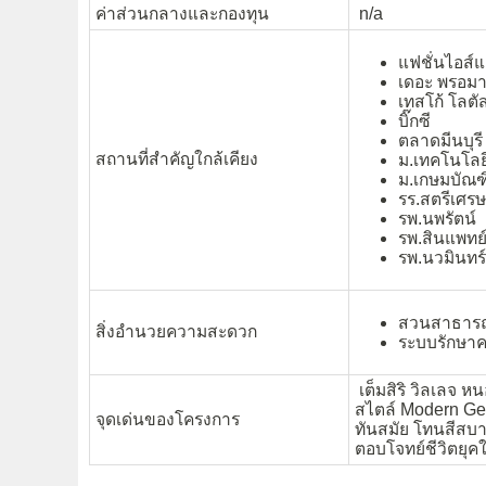
ค่าส่วนกลางและกองทุน
n/a
แฟชั่นไอส์
เดอะ พรอม
เทสโก้ โลตั
บิ๊กซี
ตลาดมีนบุรี
สถานที่สำคัญใกล้เคียง
ม.เทคโนโล
ม.เกษมบัณฑ
รร.สตรี
เศรษ
รพ.นพรัตน์
รพ.สินแพทย
รพ.นวมินทร์
สวนสาธาร
สิ่งอำนวยความสะดวก
ระบบรักษา
เต็มสิริ วิลเลจ หน
สไตล์ Modern Geome
จุดเด่นของโครงการ
ทันสมัย โทนสีสบ
ตอบโจทย์ชีวิตยุคใ