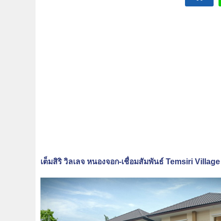
เต็มสิริ วิลเลจ หนองจอก-เชื่อมสัมพันธ์ Temsiri V