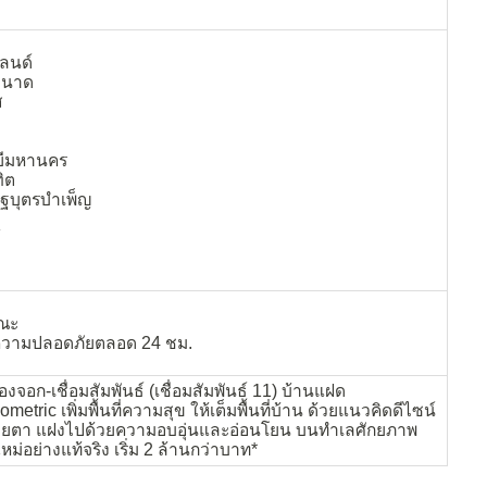
แลนด์
านาด
ส
ยีมหานคร
ิต
ฐบุตรบำเพ็ญ
์
ณะ
ความปลอดภัยตลอด 24 ชม.
องจอก-เชื่อมสัมพันธ์ (เชื่อมสัมพันธ์ 11) บ้านแฝด
tric เพิ่มพื้นที่ความสุข ให้เต็มพื้นที่บ้าน ด้วยแนวคิดดีไซน์
ายตา แฝงไปด้วยความอบอุ่นและอ่อนโยน บนทำเลศักยภาพ
หม่อย่างแท้จริง เริ่ม 2 ล้านกว่าบาท*