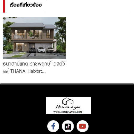
เรื่องที่เกี่ยวข้อง
ธนาฮาบิแทต ราชพฤกษ์-เวสต์วิ
ลล์ THANA Habitat
Ratchaphruek-Westville บ้านซี
รีส์ใหม่ Modern Tropical ใกล้
Central