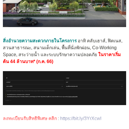
สิ่งอำนวยความสะดวกภายในโครงการ
อาทิ คลับเฮาส์, ฟิตเนส,
สวนสาธารณะ, สนามเด็กเล่น, พื้นที่นั่งพักผ่อน, Co-Working
Space, สระว่ายน้ำ และระบบรักษาความปลอดภัย
ในราคาเริ่ม
ต้น 44 ล้านบาท* (ก.ค. 66)
ลงทะเบียนรับสิทธิพิเศษ คลิก
:
https://bit.ly/3YrXcwI