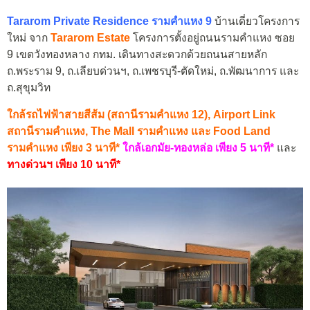
Tararom Private Residence รามคำแหง 9
บ้านเดี่ยวโครงการ
ใหม่ จาก
Tararom Estate
โครงการตั้งอยู่ถนนรามคำแหง ซอย
9 เขตวังทองหลาง กทม. เดินทางสะดวกด้วยถนนสายหลัก
ถ.พระราม 9, ถ.เลียบด่วนฯ, ถ.เพชรบุรี-ตัดใหม่, ถ.พัฒนาการ และ
ถ.สุขุมวิท
ใกล้รถไฟฟ้าสายสีส้ม (สถานีรามคำแหง 12)
,
Airport Link
สถานีรามคำแหง,
The Mall รามคำแหง และ Food Land
รามคำแหง เพียง 3 นาที*
ใกล้เอกมัย-ทองหล่อ เพียง 5 นาที*
และ
ทางด่วนฯ เพียง 10 นาที*