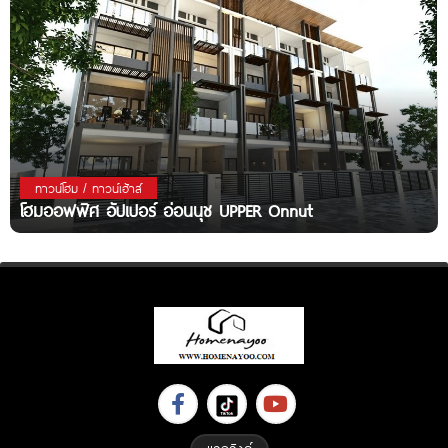
ทาวน์โฮม / ทาวน์เฮ้าส์
โฮมออฟฟิศ อัปเปอร์ อ่อนนุช UPPER Onnut