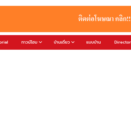
rial
ทาวน์โฮม
บ้านเดี่ยว
แบบบ้าน
Directo