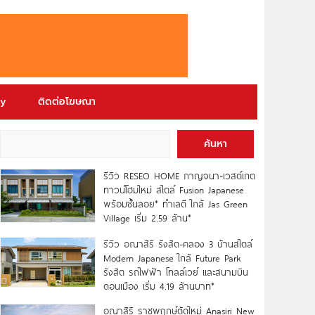
ry
ติดต่อโฆษณา
ค้นหา
รีวิว RESEO HOME กาญจนา-เวสต์เกต
ทาวน์โฮมใหม่ สไตล์ Fusion Japanese
พร้อมชั้นลอย* ทำเลดี ใกล้ Jas Green
Village เริ่ม 2.59 ล้าน*
รีวิว อณาสิริ รังสิต-คลอง 3 บ้านสไตล์
Modern Japanese ใกล้ Future Park
รังสิต รถไฟฟ้า โทลล์เวย์ และสนามบิน
ดอนเมือง เริ่ม 4.19 ล้านบาท*
อณาสิริ ราชพฤกษ์ตัดใหม่ Anasiri New