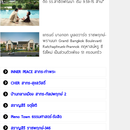
ดิด รร.สาธิตพัฒนา เริ่ม 9.59-15 ล้าน*
แกรนด์ บางกอก บูเลอวาร์ด ราชพฤกษ์-
พรานนก Grand Bangkok Boulevard
Ratchaphruek-Prannok คฤหาสน์หรู ซี
รีส์ใหม่ เป็นส่วนตัวเพียง 51 ครอบครัว
INNER PEACE สาทร-ท่าพระ
CHER สาทร-สุขสวัสดิ์
บ้านกลางเมือง สาทร-กัลปพฤกษ์ 2
สราญสิริ จตุโชติ
Pleno Town ธรรมศาสตร์-รังสิต
สราญสิริ ราชพฤกษ์-346