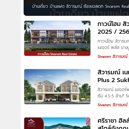
บ้านเดี่ยว บ้านแฝด สิวารมณ์ เรียลเอสเตท Sivarom Real
สุขุมวิท-บางปู Grand Sivarom 2 Sukhumvit-Bangpu ติดถ
เริ่ม
ทาวน์โฮม สิ
2025 / 25
ทาวน์โฮม สิวารมณ
เนเจอร์ พลัส บาง
ใหม่ สไตล์ Berg
Sivarom สิวารมณ์
สิวารมณ์ เน
Plus 2 Su
สิวารมณ์ เนเจอร์
เริ่ม 4.5-5 ล้าน* 
ใหม่ล่าสุด” สไตล์
Sivarom สิวารมณ์
ยลเอสเตท จำกัด (ม
ศรีราชา ฮิล
สไตล์อังกฤษ