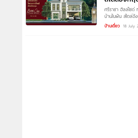
ศรีราชา ฮิลล์ไซด์
บ้านในฝัน สไตล์อั
บ้านแฝด สไตล์ อ
บ้านเดี่ยว
18 July 
แต่ก็รายล้อมด้วยธ