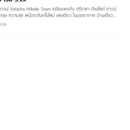
 ทาวน์ Sriracha Hillside Town เตรียมพบกับ ศรีราชา ฮิลล์ไซด์ ทาวน์
งกฤษ ความสุข เหนือระดับครั้งใหม่ แห่งเดียว ในบรรยากาศ บ้านเดี่ยว
ังกฤษ 4 ห้องนอน ใกล้ถนนสุขุมวิท เพียง 100 เมตร คมนาคมสะดวก
2019
รรมชาติ ด้านหลังติดภูเขา ด้านหน้าเห็นวิวทะเล