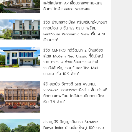
แฝดใหม่จาก AP เชื่อมราชพฤกษ์-นคร
อินทร์ ใกล้ Central Westville
รีวิว บ้านกลางเมือง ศรีนครินทร์-บางนา
ทาวน์โฮม 3 ชั้น 173 ตร.ม. พร้อม
Penthouse Panoramic View เริ่ม 4.79
ล้านบาท*
รีวิว CENTRO ทวีวัฒนา 2 บ้านเดี่ยว
สไตล์ Modern Neo Classic ที่ดินใหญ่
100 ตร.ว. + ทำเลเชื่อมบางแค ใกล้
รร.อัสสัมชัญ ธนบุรี และ The Mall
บางแค เริ่ม 10.9 ล้าน*
สิริ อเวนิว วิภาวดี SIRI AVENUE
Vibhavadi อาคารพาณิชย์ 3 ชั้น ทำเลดี
ติดถนนเทพรักษ์ ใกล้สนามบินดอนเมือง
เริ่ม 7.9 ล้าน*
สราญสิริ ปัญญาอินทรา Saransiri
Panya Indra บ้านเดี่ยวใหญ่ 100 ตร.ว.