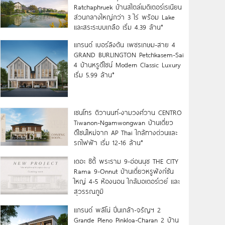
Ratchaphruek บ้านสไตล์เมดิเตอร์เรเนียน
ส่วนกลางใหญ่กว่า 3 ไร่ พร้อม Lake
และสระระบบเกลือ เริ่ม 4.39 ล้าน*
แกรนด์ เบอร์ลิงตัน เพชรเกษม-สาย 4
GRAND BURLINGTON Petchkasem-Sai
4 บ้านหรูดีไซน์ Modern Classic Luxury
เริ่ม 5.99 ล้าน*
เซนโทร ติวานนท์-งามวงศ์วาน CENTRO
Tiwanon-Ngamwongwan บ้านเดี่ยว
ดีไซน์ใหม่จาก AP Thai ใกล้ทางด่วนและ
รถไฟฟ้า เริ่ม 12-16 ล้าน*
เดอะ ซิตี้ พระราม 9-อ่อนนุช THE CITY
Rama 9-Onnut บ้านเดี่ยวหรูฟังก์ชัน
ใหญ่ 4-5 ห้องนอน ใกล้มอเตอร์เวย์ และ
สุวรรณภูมิ
แกรนด์ พลีโน่ ปิ่นเกล้า-จรัญฯ 2
Grande Pleno Pinkloa-Charan 2 บ้าน