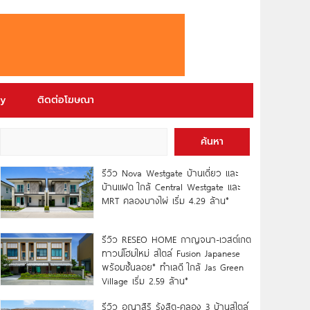
ry
ติดต่อโฆษณา
ค้นหา
รีวิว Nova Westgate บ้านเดี่ยว และ
บ้านแฝด ใกล้ Central Westgate และ
MRT คลองบางไผ่ เริ่ม 4.29 ล้าน*
รีวิว RESEO HOME กาญจนา-เวสต์เกต
ทาวน์โฮมใหม่ สไตล์ Fusion Japanese
พร้อมชั้นลอย* ทำเลดี ใกล้ Jas Green
Village เริ่ม 2.59 ล้าน*
รีวิว อณาสิริ รังสิต-คลอง 3 บ้านสไตล์