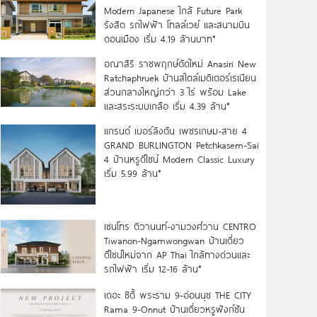
Modern Japanese ใกล้ Future Park
รังสิต รถไฟฟ้า โทลล์เวย์ และสนามบิน
ดอนเมือง เริ่ม 4.19 ล้านบาท*
อณาสิริ ราชพฤกษ์ตัดใหม่ Anasiri New
Ratchaphruek บ้านสไตล์เมดิเตอร์เรเนียน
ส่วนกลางใหญ่กว่า 3 ไร่ พร้อม Lake
และสระระบบเกลือ เริ่ม 4.39 ล้าน*
แกรนด์ เบอร์ลิงตัน เพชรเกษม-สาย 4
GRAND BURLINGTON Petchkasem-Sai
4 บ้านหรูดีไซน์ Modern Classic Luxury
เริ่ม 5.99 ล้าน*
เซนโทร ติวานนท์-งามวงศ์วาน CENTRO
Tiwanon-Ngamwongwan บ้านเดี่ยว
ดีไซน์ใหม่จาก AP Thai ใกล้ทางด่วนและ
รถไฟฟ้า เริ่ม 12-16 ล้าน*
เดอะ ซิตี้ พระราม 9-อ่อนนุช THE CITY
Rama 9-Onnut บ้านเดี่ยวหรูฟังก์ชัน