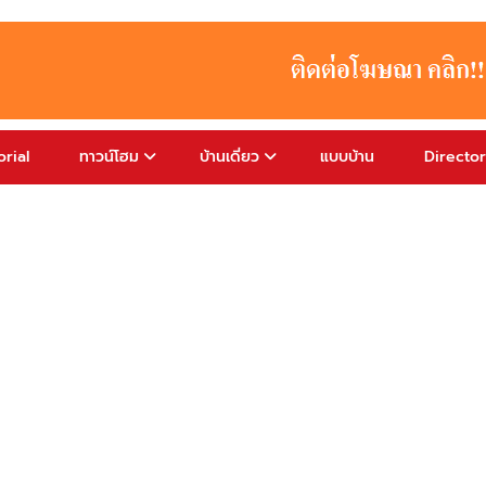
rial
ทาวน์โฮม
บ้านเดี่ยว
แบบบ้าน
Directo