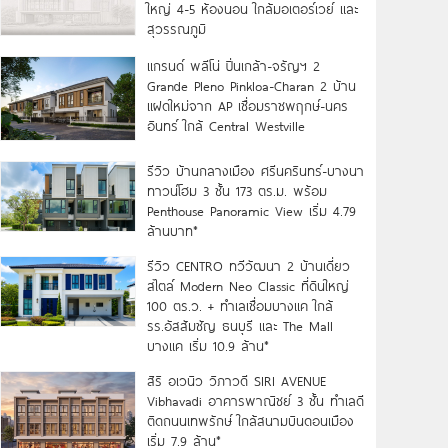
ใหญ่ 4-5 ห้องนอน ใกล้มอเตอร์เวย์ และ
สุวรรณภูมิ
แกรนด์ พลีโน่ ปิ่นเกล้า-จรัญฯ 2
Grande Pleno Pinkloa-Charan 2 บ้าน
แฝดใหม่จาก AP เชื่อมราชพฤกษ์-นคร
อินทร์ ใกล้ Central Westville
รีวิว บ้านกลางเมือง ศรีนครินทร์-บางนา
ทาวน์โฮม 3 ชั้น 173 ตร.ม. พร้อม
Penthouse Panoramic View เริ่ม 4.79
ล้านบาท*
รีวิว CENTRO ทวีวัฒนา 2 บ้านเดี่ยว
สไตล์ Modern Neo Classic ที่ดินใหญ่
100 ตร.ว. + ทำเลเชื่อมบางแค ใกล้
รร.อัสสัมชัญ ธนบุรี และ The Mall
บางแค เริ่ม 10.9 ล้าน*
สิริ อเวนิว วิภาวดี SIRI AVENUE
Vibhavadi อาคารพาณิชย์ 3 ชั้น ทำเลดี
ติดถนนเทพรักษ์ ใกล้สนามบินดอนเมือง
เริ่ม 7.9 ล้าน*