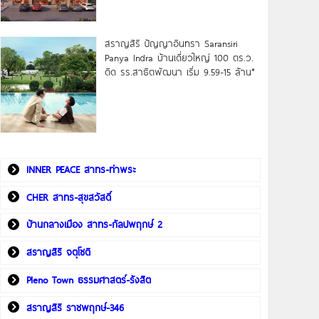
สราญสิริ ปัญญาอินทรา Saransiri
Panya Indra บ้านเดี่ยวใหญ่ 100 ตร.ว.
ดิด รร.สาธิตพัฒนา เริ่ม 9.59-15 ล้าน*
INNER PEACE สาทร-ท่าพระ
CHER สาทร-สุขสวัสดิ์
บ้านกลางเมือง สาทร-กัลปพฤกษ์ 2
สราญสิริ จตุโชติ
Pleno Town ธรรมศาสตร์-รังสิต
สราญสิริ ราชพฤกษ์-346