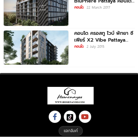
BluPhere Pattaya คอนโด
เพื่อการลงทุน การันตีค่าเช่า
คอนโด
22 March 2017
7% เริ่ม 3
คอนโด ครอสทู ไวบ์ พัทยา ซี
เฟียร์ X2 Vibe Pattaya
Seaphere ติดหาดนาจอม
คอนโด
2 July 2015
เทียน
แลกลิงค์