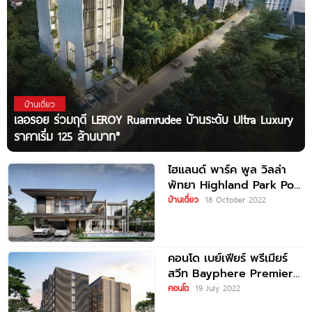
บ้านเดี่ยว
เลอรอย ร่วมฤดี LEROY Ruamrudee บ้านระดับ Ultra Luxury
ราคาเริ่ม 125 ล้านบาท*
ไฮแลนด์ พาร์ค พูล วิลล่า
พัทยา Highland Park Pool
Villas Pattaya
บ้านเดี่ยว
18 October 2022
คอนโด เบย์เฟียร์ พรีเมียร์
สวีท Bayphere Premier
Suites ติดชายหาดส่วนตัวใน
คอนโด
19 July 2022
เขตนาจอมเทียน เริ่มต้น 4.5