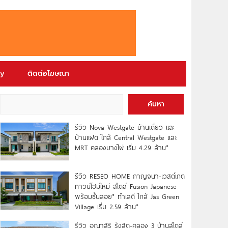
ry
ติดต่อโฆษณา
ค้นหา
รีวิว Nova Westgate บ้านเดี่ยว และ
บ้านแฝด ใกล้ Central Westgate และ
MRT คลองบางไผ่ เริ่ม 4.29 ล้าน*
รีวิว RESEO HOME กาญจนา-เวสต์เกต
ทาวน์โฮมใหม่ สไตล์ Fusion Japanese
พร้อมชั้นลอย* ทำเลดี ใกล้ Jas Green
Village เริ่ม 2.59 ล้าน*
รีวิว อณาสิริ รังสิต-คลอง 3 บ้านสไตล์