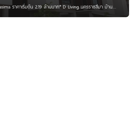
asima ราคาเริ่มต้น 2.19 ล้านบาท* D Living นครราชสีมา บ้าน
บัวศาลา อ.เมืองนครราชสีมา จ.นครราชสีมา เดินทางสะดวก เพียง
ียง 800 ม.*