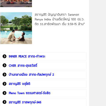
สราญสิริ ปัญญาอินทรา Saransiri
Panya Indra บ้านเดี่ยวใหญ่ 100 ตร.ว.
ดิด รร.สาธิตพัฒนา เริ่ม 9.59-15 ล้าน*
INNER PEACE สาทร-ท่าพระ
CHER สาทร-สุขสวัสดิ์
บ้านกลางเมือง สาทร-กัลปพฤกษ์ 2
สราญสิริ จตุโชติ
Pleno Town ธรรมศาสตร์-รังสิต
สราญสิริ ราชพฤกษ์-346