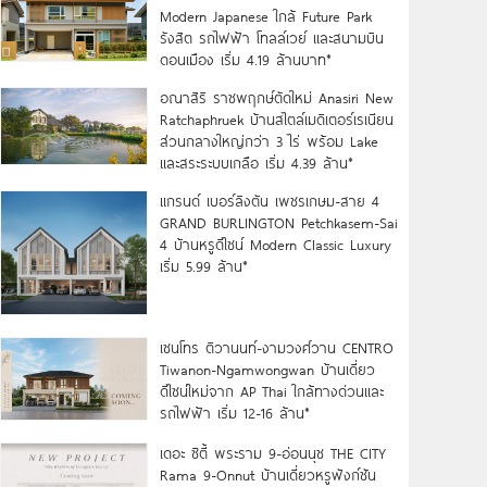
Modern Japanese ใกล้ Future Park
รังสิต รถไฟฟ้า โทลล์เวย์ และสนามบิน
ดอนเมือง เริ่ม 4.19 ล้านบาท*
อณาสิริ ราชพฤกษ์ตัดใหม่ Anasiri New
Ratchaphruek บ้านสไตล์เมดิเตอร์เรเนียน
ส่วนกลางใหญ่กว่า 3 ไร่ พร้อม Lake
และสระระบบเกลือ เริ่ม 4.39 ล้าน*
แกรนด์ เบอร์ลิงตัน เพชรเกษม-สาย 4
GRAND BURLINGTON Petchkasem-Sai
4 บ้านหรูดีไซน์ Modern Classic Luxury
เริ่ม 5.99 ล้าน*
เซนโทร ติวานนท์-งามวงศ์วาน CENTRO
Tiwanon-Ngamwongwan บ้านเดี่ยว
ดีไซน์ใหม่จาก AP Thai ใกล้ทางด่วนและ
รถไฟฟ้า เริ่ม 12-16 ล้าน*
เดอะ ซิตี้ พระราม 9-อ่อนนุช THE CITY
Rama 9-Onnut บ้านเดี่ยวหรูฟังก์ชัน