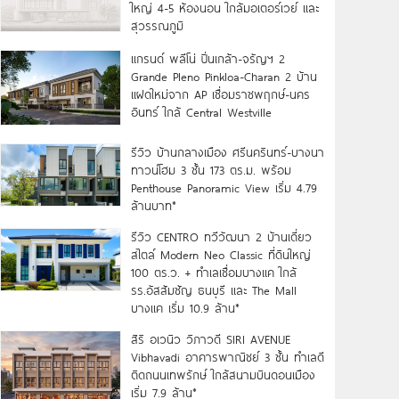
ใหญ่ 4-5 ห้องนอน ใกล้มอเตอร์เวย์ และ
สุวรรณภูมิ
แกรนด์ พลีโน่ ปิ่นเกล้า-จรัญฯ 2
Grande Pleno Pinkloa-Charan 2 บ้าน
แฝดใหม่จาก AP เชื่อมราชพฤกษ์-นคร
อินทร์ ใกล้ Central Westville
รีวิว บ้านกลางเมือง ศรีนครินทร์-บางนา
ทาวน์โฮม 3 ชั้น 173 ตร.ม. พร้อม
Penthouse Panoramic View เริ่ม 4.79
ล้านบาท*
รีวิว CENTRO ทวีวัฒนา 2 บ้านเดี่ยว
สไตล์ Modern Neo Classic ที่ดินใหญ่
100 ตร.ว. + ทำเลเชื่อมบางแค ใกล้
รร.อัสสัมชัญ ธนบุรี และ The Mall
บางแค เริ่ม 10.9 ล้าน*
สิริ อเวนิว วิภาวดี SIRI AVENUE
Vibhavadi อาคารพาณิชย์ 3 ชั้น ทำเลดี
ติดถนนเทพรักษ์ ใกล้สนามบินดอนเมือง
เริ่ม 7.9 ล้าน*