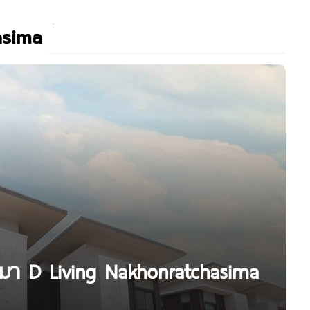
asima
ชสีมา D Living Nakhonratchasima