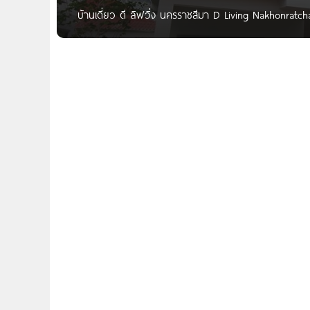
บ้านเดี่ยว ดี ลิฟวิ่ง นครราชสีมา D Living Nakhonratch
เดี่ยวจาก D Living Property โครงการตั้งอยู่ตำบลหนอง
5 นาที* จาก Lotus’s ห่างจากถนนนครราชสีมา-โชคชัย เพ