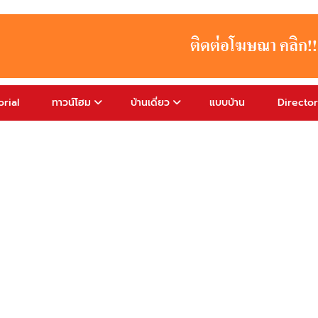
rial
ทาวน์โฮม
บ้านเดี่ยว
แบบบ้าน
Directo