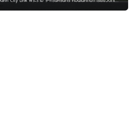
arin City Link พระราม 9-ศรีนครินทร์ คอนเนคกับการใช้ชีวิตที่ใช่
รตอบสนองการอยู่อาศัยของคนยุคใหม่ ไม่ว่าจะเป็น “ทาวน์โฮม”
 หรือ “โฮมออฟฟิศ เพื่อต่อ ยอดทางธุรกิจและพักอาศัยไปพร้อม ๆ