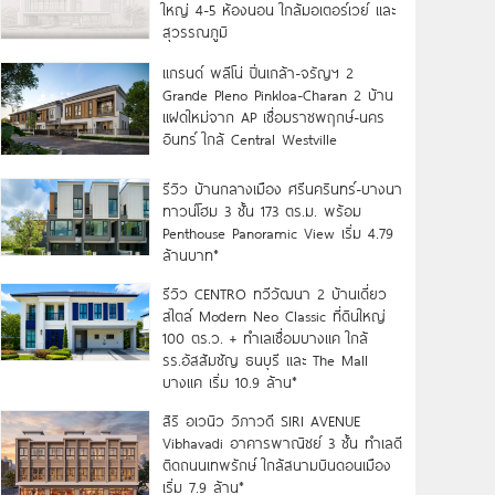
ใหญ่ 4-5 ห้องนอน ใกล้มอเตอร์เวย์ และ
สุวรรณภูมิ
แกรนด์ พลีโน่ ปิ่นเกล้า-จรัญฯ 2
Grande Pleno Pinkloa-Charan 2 บ้าน
แฝดใหม่จาก AP เชื่อมราชพฤกษ์-นคร
อินทร์ ใกล้ Central Westville
รีวิว บ้านกลางเมือง ศรีนครินทร์-บางนา
ทาวน์โฮม 3 ชั้น 173 ตร.ม. พร้อม
Penthouse Panoramic View เริ่ม 4.79
ล้านบาท*
รีวิว CENTRO ทวีวัฒนา 2 บ้านเดี่ยว
สไตล์ Modern Neo Classic ที่ดินใหญ่
100 ตร.ว. + ทำเลเชื่อมบางแค ใกล้
รร.อัสสัมชัญ ธนบุรี และ The Mall
บางแค เริ่ม 10.9 ล้าน*
สิริ อเวนิว วิภาวดี SIRI AVENUE
Vibhavadi อาคารพาณิชย์ 3 ชั้น ทำเลดี
ติดถนนเทพรักษ์ ใกล้สนามบินดอนเมือง
เริ่ม 7.9 ล้าน*