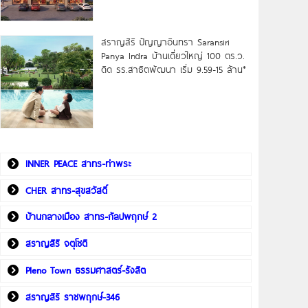
สราญสิริ ปัญญาอินทรา Saransiri
Panya Indra บ้านเดี่ยวใหญ่ 100 ตร.ว.
ดิด รร.สาธิตพัฒนา เริ่ม 9.59-15 ล้าน*
INNER PEACE สาทร-ท่าพระ
CHER สาทร-สุขสวัสดิ์
บ้านกลางเมือง สาทร-กัลปพฤกษ์ 2
สราญสิริ จตุโชติ
Pleno Town ธรรมศาสตร์-รังสิต
สราญสิริ ราชพฤกษ์-346