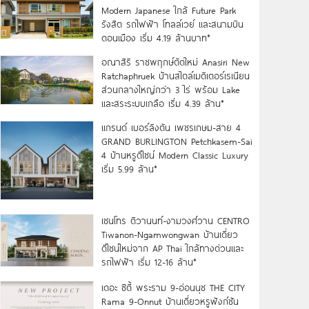
Modern Japanese ใกล้ Future Park
รังสิต รถไฟฟ้า โทลล์เวย์ และสนามบิน
ดอนเมือง เริ่ม 4.19 ล้านบาท*
อณาสิริ ราชพฤกษ์ตัดใหม่ Anasiri New
Ratchaphruek บ้านสไตล์เมดิเตอร์เรเนียน
ส่วนกลางใหญ่กว่า 3 ไร่ พร้อม Lake
และสระระบบเกลือ เริ่ม 4.39 ล้าน*
แกรนด์ เบอร์ลิงตัน เพชรเกษม-สาย 4
GRAND BURLINGTON Petchkasem-Sai
4 บ้านหรูดีไซน์ Modern Classic Luxury
เริ่ม 5.99 ล้าน*
เซนโทร ติวานนท์-งามวงศ์วาน CENTRO
Tiwanon-Ngamwongwan บ้านเดี่ยว
ดีไซน์ใหม่จาก AP Thai ใกล้ทางด่วนและ
รถไฟฟ้า เริ่ม 12-16 ล้าน*
เดอะ ซิตี้ พระราม 9-อ่อนนุช THE CITY
Rama 9-Onnut บ้านเดี่ยวหรูฟังก์ชัน