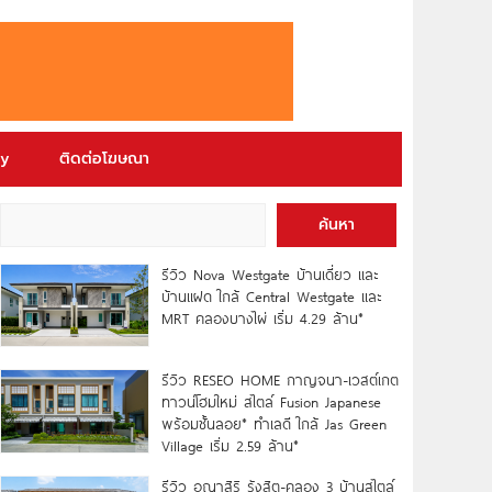
ry
ติดต่อโฆษณา
ค้นหา
รีวิว Nova Westgate บ้านเดี่ยว และ
บ้านแฝด ใกล้ Central Westgate และ
MRT คลองบางไผ่ เริ่ม 4.29 ล้าน*
รีวิว RESEO HOME กาญจนา-เวสต์เกต
ทาวน์โฮมใหม่ สไตล์ Fusion Japanese
พร้อมชั้นลอย* ทำเลดี ใกล้ Jas Green
Village เริ่ม 2.59 ล้าน*
รีวิว อณาสิริ รังสิต-คลอง 3 บ้านสไตล์