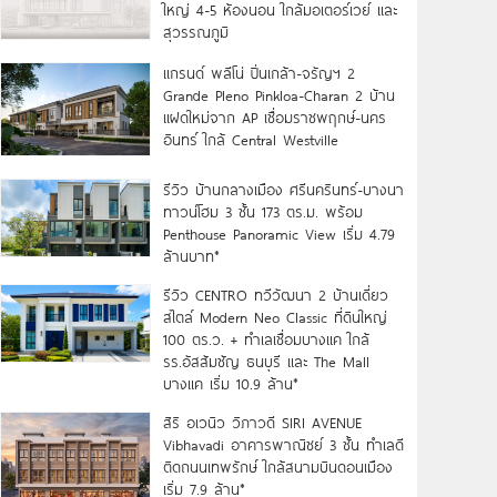
ใหญ่ 4-5 ห้องนอน ใกล้มอเตอร์เวย์ และ
สุวรรณภูมิ
แกรนด์ พลีโน่ ปิ่นเกล้า-จรัญฯ 2
Grande Pleno Pinkloa-Charan 2 บ้าน
แฝดใหม่จาก AP เชื่อมราชพฤกษ์-นคร
อินทร์ ใกล้ Central Westville
รีวิว บ้านกลางเมือง ศรีนครินทร์-บางนา
ทาวน์โฮม 3 ชั้น 173 ตร.ม. พร้อม
Penthouse Panoramic View เริ่ม 4.79
ล้านบาท*
รีวิว CENTRO ทวีวัฒนา 2 บ้านเดี่ยว
สไตล์ Modern Neo Classic ที่ดินใหญ่
100 ตร.ว. + ทำเลเชื่อมบางแค ใกล้
รร.อัสสัมชัญ ธนบุรี และ The Mall
บางแค เริ่ม 10.9 ล้าน*
สิริ อเวนิว วิภาวดี SIRI AVENUE
Vibhavadi อาคารพาณิชย์ 3 ชั้น ทำเลดี
ติดถนนเทพรักษ์ ใกล้สนามบินดอนเมือง
เริ่ม 7.9 ล้าน*