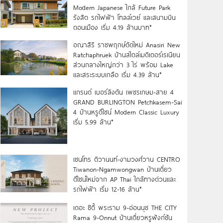
Modern Japanese ใกล้ Future Park
รังสิต รถไฟฟ้า โทลล์เวย์ และสนามบิน
ดอนเมือง เริ่ม 4.19 ล้านบาท*
อณาสิริ ราชพฤกษ์ตัดใหม่ Anasiri New
Ratchaphruek บ้านสไตล์เมดิเตอร์เรเนียน
ส่วนกลางใหญ่กว่า 3 ไร่ พร้อม Lake
และสระระบบเกลือ เริ่ม 4.39 ล้าน*
แกรนด์ เบอร์ลิงตัน เพชรเกษม-สาย 4
GRAND BURLINGTON Petchkasem-Sai
4 บ้านหรูดีไซน์ Modern Classic Luxury
เริ่ม 5.99 ล้าน*
เซนโทร ติวานนท์-งามวงศ์วาน CENTRO
Tiwanon-Ngamwongwan บ้านเดี่ยว
ดีไซน์ใหม่จาก AP Thai ใกล้ทางด่วนและ
รถไฟฟ้า เริ่ม 12-16 ล้าน*
เดอะ ซิตี้ พระราม 9-อ่อนนุช THE CITY
Rama 9-Onnut บ้านเดี่ยวหรูฟังก์ชัน