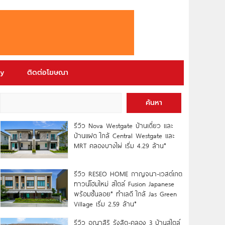
ry
ติดต่อโฆษณา
ค้นหา
รีวิว Nova Westgate บ้านเดี่ยว และ
บ้านแฝด ใกล้ Central Westgate และ
MRT คลองบางไผ่ เริ่ม 4.29 ล้าน*
รีวิว RESEO HOME กาญจนา-เวสต์เกต
ทาวน์โฮมใหม่ สไตล์ Fusion Japanese
พร้อมชั้นลอย* ทำเลดี ใกล้ Jas Green
Village เริ่ม 2.59 ล้าน*
รีวิว อณาสิริ รังสิต-คลอง 3 บ้านสไตล์