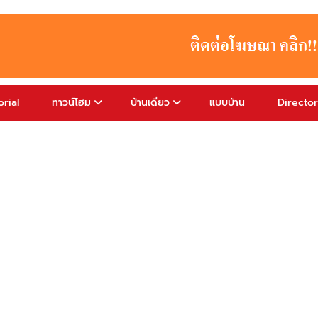
rial
ทาวน์โฮม
บ้านเดี่ยว
แบบบ้าน
Directo