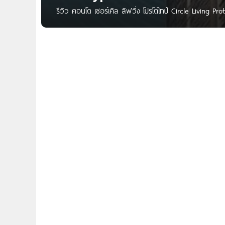
รีวิว คอนโด เซอร์เคิล ลิฟวิ่ง โปรโตไทป์ Circle Living Pr
บน ถนนเพชรบุรีตัดใหม่ แขวงมักกะสัน เขตราชเทวี กทม. 
มักกะสัน ใกล้ Foodland,