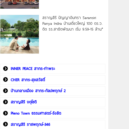
สราญสิริ ปัญญาอินทรา Saransiri
Panya Indra บ้านเดี่ยวใหญ่ 100 ตร.ว.
ดิด รร.สาธิตพัฒนา เริ่ม 9.59-15 ล้าน*
INNER PEACE สาทร-ท่าพระ
CHER สาทร-สุขสวัสดิ์
บ้านกลางเมือง สาทร-กัลปพฤกษ์ 2
สราญสิริ จตุโชติ
Pleno Town ธรรมศาสตร์-รังสิต
สราญสิริ ราชพฤกษ์-346