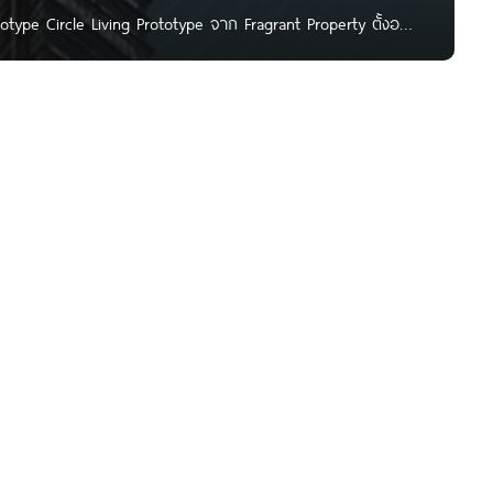
ototype Circle Living Prototype จาก Fragrant Property ตั้งอยู่
ใกล้รถไฟฟ้า BTS นานา, MRT เพชรบุรี และ Airport Link