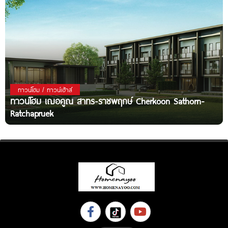
ทาวน์โฮม / ทาวน์เฮ้าส์
ทาวน์โฮม เฌอคูณ สาทร-ราชพฤกษ์ Cherkoon Sathorn-
Ratchapruek