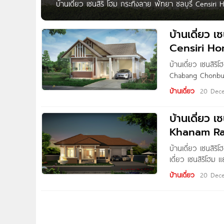
บ้านเดี่ยว เซนสิริ โฮม กระทิงลาย พัทยา ชลบุรี Censiri 
กระทิงลาย พัทยา-ชลบุรี บนทำเลคุณภาพ ติดถนนทางหลวง
ทำเลที่เหมาะสม ทัศนียภาพที่ลงตัว ขนาดใหญ่พื้นที่ใช้สอย
บ้านเดี่ยว เ
Censiri H
บ้านเดี่ยว เซนสิ
Chabang Chonburi
ชลบุรี | Censiri
บ้านเดี่ยว
20 Dec
การใช้งานสำหรับเร
บ้านเดี่ยว 
Khanam Rai
บ้านเดี่ยว เซนสิ
เดี่ยว เซนสิริโฮม
ไลฟ์สไตล์ของคนยุ
บ้านเดี่ยว
20 Dec
แยกขนำไร่-ระยอง 
โครงการ เข้า-ออก
สถานที่ท่องเที่ยว 