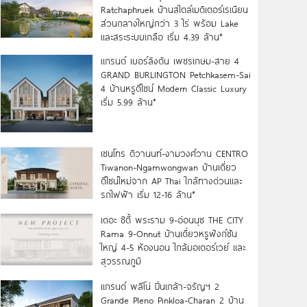
Ratchaphruek บ้านสไตล์เมดิเตอร์เรเนียน
ส่วนกลางใหญ่กว่า 3 ไร่ พร้อม Lake
และสระระบบเกลือ เริ่ม 4.39 ล้าน*
แกรนด์ เบอร์ลิงตัน เพชรเกษม-สาย 4
GRAND BURLINGTON Petchkasem-Sai
4 บ้านหรูดีไซน์ Modern Classic Luxury
เริ่ม 5.99 ล้าน*
เซนโทร ติวานนท์-งามวงศ์วาน CENTRO
Tiwanon-Ngamwongwan บ้านเดี่ยว
ดีไซน์ใหม่จาก AP Thai ใกล้ทางด่วนและ
รถไฟฟ้า เริ่ม 12-16 ล้าน*
เดอะ ซิตี้ พระราม 9-อ่อนนุช THE CITY
Rama 9-Onnut บ้านเดี่ยวหรูฟังก์ชัน
ใหญ่ 4-5 ห้องนอน ใกล้มอเตอร์เวย์ และ
สุวรรณภูมิ
แกรนด์ พลีโน่ ปิ่นเกล้า-จรัญฯ 2
Grande Pleno Pinkloa-Charan 2 บ้าน