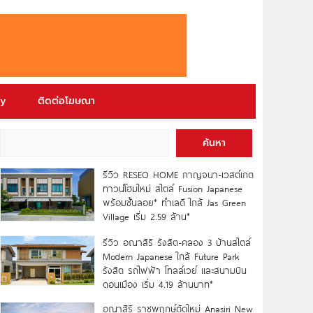
ry
ติดต่อโฆษณา
ค้นหา
รีวิว RESEO HOME กาญจนา-เวสต์เกต
ทาวน์โฮมใหม่ สไตล์ Fusion Japanese
พร้อมชั้นลอย* ทำเลดี ใกล้ Jas Green
Village เริ่ม 2.59 ล้าน*
รีวิว อณาสิริ รังสิต-คลอง 3 บ้านสไตล์
Modern Japanese ใกล้ Future Park
รังสิต รถไฟฟ้า โทลล์เวย์ และสนามบิน
ดอนเมือง เริ่ม 4.19 ล้านบาท*
อณาสิริ ราชพฤกษ์ตัดใหม่ Anasiri New