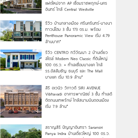
แฝดใหม่จาก AP เชื่อมราชพฤกษ์-นคร
อินทร์ ใกล้ Central Westville
รีวิว บ้านกลางเมือง ศรีนครินทร์-บางนา
ทาวน์โฮม 3 ชั้น 173 ตร.ม. พร้อม
Penthouse Panoramic View เริ่ม 4.79
ล้านบาท*
รีวิว CENTRO ทวีวัฒนา 2 บ้านเดี่ยว
สไตล์ Modern Neo Classic ที่ดินใหญ่
100 ตร.ว. + ทำเลเชื่อมบางแค ใกล้
รร.อัสสัมชัญ ธนบุรี และ The Mall
บางแค เริ่ม 10.9 ล้าน*
สิริ อเวนิว วิภาวดี SIRI AVENUE
Vibhavadi อาคารพาณิชย์ 3 ชั้น ทำเลดี
ติดถนนเทพรักษ์ ใกล้สนามบินดอนเมือง
เริ่ม 7.9 ล้าน*
สราญสิริ ปัญญาอินทรา Saransiri
Panya Indra บ้านเดี่ยวใหญ่ 100 ตร.ว.