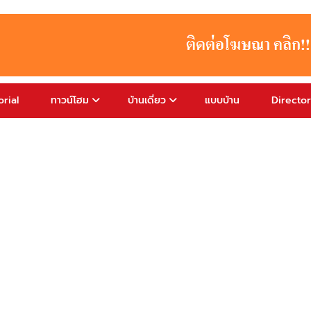
rial
ทาวน์โฮม
บ้านเดี่ยว
แบบบ้าน
Directo