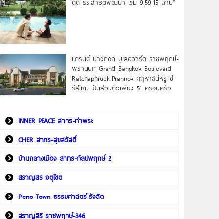
ดิด รร.สาธิตพัฒนา เริ่ม 9.59-15 ล้าน*
แกรนด์ บางกอก บูเลอวาร์ด ราชพฤกษ์-
พรานนก Grand Bangkok Boulevard
Ratchaphruek-Prannok คฤหาสน์หรู ซี
รีส์ใหม่ เป็นส่วนตัวเพียง 51 ครอบครัว
INNER PEACE สาทร-ท่าพระ
CHER สาทร-สุขสวัสดิ์
บ้านกลางเมือง สาทร-กัลปพฤกษ์ 2
สราญสิริ จตุโชติ
Pleno Town ธรรมศาสตร์-รังสิต
สราญสิริ ราชพฤกษ์-346