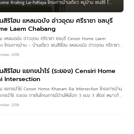
Home Krating Lai-Pattaya โครงการบ้านเดี่ยว หมู่บ้าน เซนสิริ โฮม
 36 บ้านเดี่ยวคุณภาพ บ้านเดี่ยวย่านกระทิงลาย ชลบุรี ด้วย
เริ่มที่ 134-216 ตารางเมตร 3 ห้องนอน 4
ซนสิริโฮม แหลมฉบัง อ่าวอุดม ศรีราชา ชลบุรี
ome Laem Chabang
ริโฮม แหลมฉบัง อ่าวอุดม ศรีราชา ชลบุรี Censiri Home Laem
 โครงการบ้าน – บ้านเดี่ยว เซนสิริโฮม แหลมฉบัง อ่าวอุดม ศรีราชา
 Home เซนสิริ โฮม ออทั่ม บ้านขนาดกระทัดรัด ออกแบบอย่างพอดีกับ
ember 2018
ิ่มต้นครอบครัว ลงตัวทุกการใช้สอย เซนสิริ โฮม
เซนสิริโฮม แยกขนำไร่ (ระยอง) Censiri Home
 Intersection
ริโฮม แยกขนำไร่ Censiri Home Khanam Rai Intersection โครงการบ้าน
 แยกขนำไร่ ระยอง ภายในโครงการมีบ้านให้เลือก 3 แบบ 3 สไตล์ เหมาะกับ
คใหม่ เพียบพร้อมด้วยระบบสาธารณูปโภคครบครัน บนพื้นที่คุณภาพ
ember 2018
ที่โอบล้อมไปด้วยธรรมชาติ สงบ สบาย ร่มรื่น ระบบความปลอดภัยของ
 ด้วยระบบคีย์การ์ดและกล้องวงจรปิด การเดินทางที่สะดวกสบายใกล้
ใกล้ศูนย์การค้า