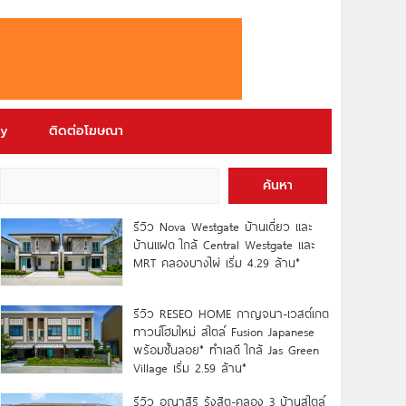
ry
ติดต่อโฆษณา
ค้นหา
รีวิว Nova Westgate บ้านเดี่ยว และ
บ้านแฝด ใกล้ Central Westgate และ
MRT คลองบางไผ่ เริ่ม 4.29 ล้าน*
รีวิว RESEO HOME กาญจนา-เวสต์เกต
ทาวน์โฮมใหม่ สไตล์ Fusion Japanese
พร้อมชั้นลอย* ทำเลดี ใกล้ Jas Green
Village เริ่ม 2.59 ล้าน*
รีวิว อณาสิริ รังสิต-คลอง 3 บ้านสไตล์