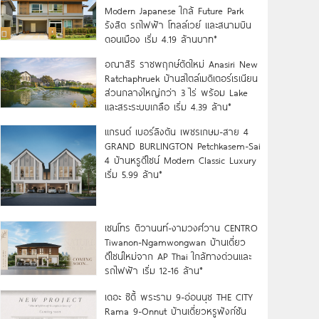
Modern Japanese ใกล้ Future Park
รังสิต รถไฟฟ้า โทลล์เวย์ และสนามบิน
ดอนเมือง เริ่ม 4.19 ล้านบาท*
อณาสิริ ราชพฤกษ์ตัดใหม่ Anasiri New
Ratchaphruek บ้านสไตล์เมดิเตอร์เรเนียน
ส่วนกลางใหญ่กว่า 3 ไร่ พร้อม Lake
และสระระบบเกลือ เริ่ม 4.39 ล้าน*
แกรนด์ เบอร์ลิงตัน เพชรเกษม-สาย 4
GRAND BURLINGTON Petchkasem-Sai
4 บ้านหรูดีไซน์ Modern Classic Luxury
เริ่ม 5.99 ล้าน*
เซนโทร ติวานนท์-งามวงศ์วาน CENTRO
Tiwanon-Ngamwongwan บ้านเดี่ยว
ดีไซน์ใหม่จาก AP Thai ใกล้ทางด่วนและ
รถไฟฟ้า เริ่ม 12-16 ล้าน*
เดอะ ซิตี้ พระราม 9-อ่อนนุช THE CITY
Rama 9-Onnut บ้านเดี่ยวหรูฟังก์ชัน