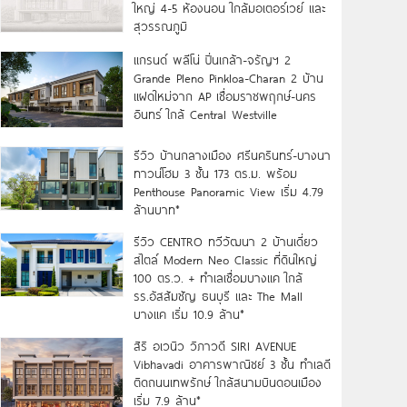
ใหญ่ 4-5 ห้องนอน ใกล้มอเตอร์เวย์ และ
สุวรรณภูมิ
แกรนด์ พลีโน่ ปิ่นเกล้า-จรัญฯ 2
Grande Pleno Pinkloa-Charan 2 บ้าน
แฝดใหม่จาก AP เชื่อมราชพฤกษ์-นคร
อินทร์ ใกล้ Central Westville
รีวิว บ้านกลางเมือง ศรีนครินทร์-บางนา
ทาวน์โฮม 3 ชั้น 173 ตร.ม. พร้อม
Penthouse Panoramic View เริ่ม 4.79
ล้านบาท*
รีวิว CENTRO ทวีวัฒนา 2 บ้านเดี่ยว
สไตล์ Modern Neo Classic ที่ดินใหญ่
100 ตร.ว. + ทำเลเชื่อมบางแค ใกล้
รร.อัสสัมชัญ ธนบุรี และ The Mall
บางแค เริ่ม 10.9 ล้าน*
สิริ อเวนิว วิภาวดี SIRI AVENUE
Vibhavadi อาคารพาณิชย์ 3 ชั้น ทำเลดี
ติดถนนเทพรักษ์ ใกล้สนามบินดอนเมือง
เริ่ม 7.9 ล้าน*