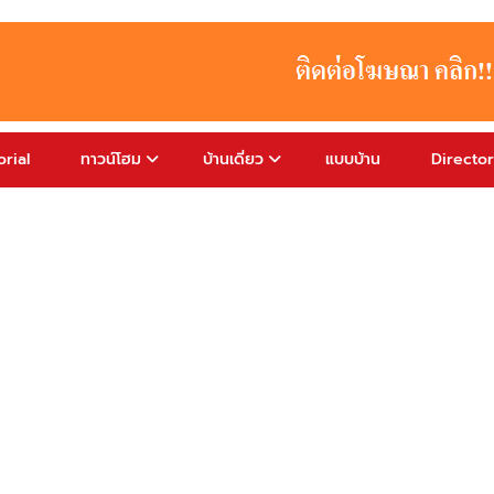
rial
ทาวน์โฮม
บ้านเดี่ยว
แบบบ้าน
Directo