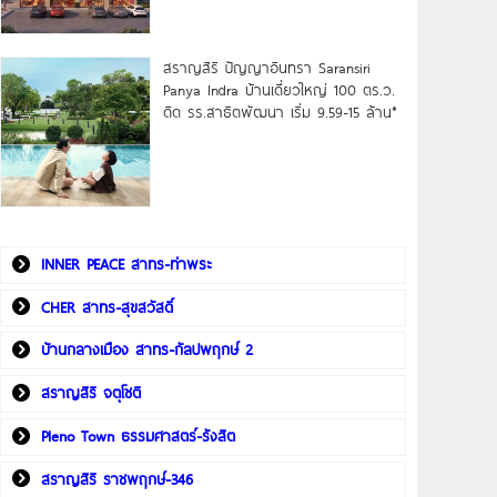
สราญสิริ ปัญญาอินทรา Saransiri
Panya Indra บ้านเดี่ยวใหญ่ 100 ตร.ว.
ดิด รร.สาธิตพัฒนา เริ่ม 9.59-15 ล้าน*
INNER PEACE สาทร-ท่าพระ
CHER สาทร-สุขสวัสดิ์
บ้านกลางเมือง สาทร-กัลปพฤกษ์ 2
สราญสิริ จตุโชติ
Pleno Town ธรรมศาสตร์-รังสิต
สราญสิริ ราชพฤกษ์-346