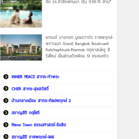
ดิด รร.สาธิตพัฒนา เริ่ม 9.59-15 ล้าน*
แกรนด์ บางกอก บูเลอวาร์ด ราชพฤกษ์-
พรานนก Grand Bangkok Boulevard
Ratchaphruek-Prannok คฤหาสน์หรู ซี
รีส์ใหม่ เป็นส่วนตัวเพียง 51 ครอบครัว
INNER PEACE สาทร-ท่าพระ
CHER สาทร-สุขสวัสดิ์
บ้านกลางเมือง สาทร-กัลปพฤกษ์ 2
สราญสิริ จตุโชติ
Pleno Town ธรรมศาสตร์-รังสิต
สราญสิริ ราชพฤกษ์-346