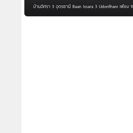
บ้านอิศรา 3 อุดรธานี Baan Issara 3 Udonthani เพียง 1
บาท* ‘Baan Issara 3 อุดรธานี’ บ้านจาก บริษัท ซีซีเอ็ม ด
จ.อุดรธานี บนทำเลศักยภาพใจกลางเมืองอุดรธานี เพียง