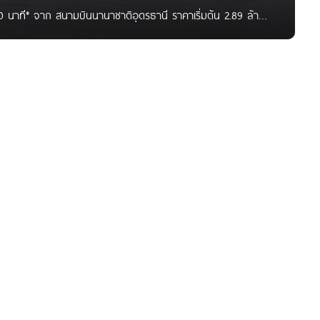
0 นาที* จาก สนามบินนานาชาติอุดรธานี ราคาเริ่มต้น 2.89 ล้าน
ีเวลลอปเม้นท์ จำกัด โครงการตั้งอยู่ตำบลหมูม่น อ.เมือง
 500