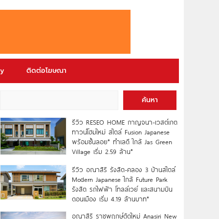
ry
ติดต่อโฆษณา
ค้นหา
รีวิว RESEO HOME กาญจนา-เวสต์เกต
ทาวน์โฮมใหม่ สไตล์ Fusion Japanese
พร้อมชั้นลอย* ทำเลดี ใกล้ Jas Green
Village เริ่ม 2.59 ล้าน*
รีวิว อณาสิริ รังสิต-คลอง 3 บ้านสไตล์
Modern Japanese ใกล้ Future Park
รังสิต รถไฟฟ้า โทลล์เวย์ และสนามบิน
ดอนเมือง เริ่ม 4.19 ล้านบาท*
อณาสิริ ราชพฤกษ์ตัดใหม่ Anasiri New