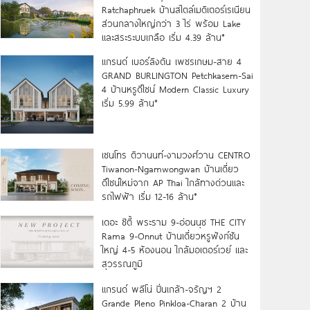
Ratchaphruek บ้านสไตล์เมดิเตอร์เรเนียน
ส่วนกลางใหญ่กว่า 3 ไร่ พร้อม Lake
และสระระบบเกลือ เริ่ม 4.39 ล้าน*
แกรนด์ เบอร์ลิงตัน เพชรเกษม-สาย 4
GRAND BURLINGTON Petchkasem-Sai
4 บ้านหรูดีไซน์ Modern Classic Luxury
เริ่ม 5.99 ล้าน*
เซนโทร ติวานนท์-งามวงศ์วาน CENTRO
Tiwanon-Ngamwongwan บ้านเดี่ยว
ดีไซน์ใหม่จาก AP Thai ใกล้ทางด่วนและ
รถไฟฟ้า เริ่ม 12-16 ล้าน*
เดอะ ซิตี้ พระราม 9-อ่อนนุช THE CITY
Rama 9-Onnut บ้านเดี่ยวหรูฟังก์ชัน
ใหญ่ 4-5 ห้องนอน ใกล้มอเตอร์เวย์ และ
สุวรรณภูมิ
แกรนด์ พลีโน่ ปิ่นเกล้า-จรัญฯ 2
Grande Pleno Pinkloa-Charan 2 บ้าน