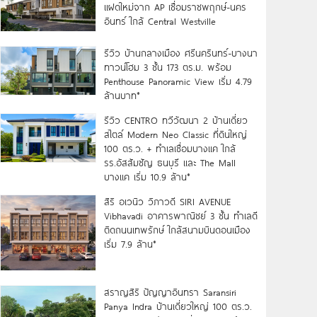
แฝดใหม่จาก AP เชื่อมราชพฤกษ์-นคร
อินทร์ ใกล้ Central Westville
รีวิว บ้านกลางเมือง ศรีนครินทร์-บางนา
ทาวน์โฮม 3 ชั้น 173 ตร.ม. พร้อม
Penthouse Panoramic View เริ่ม 4.79
ล้านบาท*
รีวิว CENTRO ทวีวัฒนา 2 บ้านเดี่ยว
สไตล์ Modern Neo Classic ที่ดินใหญ่
100 ตร.ว. + ทำเลเชื่อมบางแค ใกล้
รร.อัสสัมชัญ ธนบุรี และ The Mall
บางแค เริ่ม 10.9 ล้าน*
สิริ อเวนิว วิภาวดี SIRI AVENUE
Vibhavadi อาคารพาณิชย์ 3 ชั้น ทำเลดี
ติดถนนเทพรักษ์ ใกล้สนามบินดอนเมือง
เริ่ม 7.9 ล้าน*
สราญสิริ ปัญญาอินทรา Saransiri
Panya Indra บ้านเดี่ยวใหญ่ 100 ตร.ว.