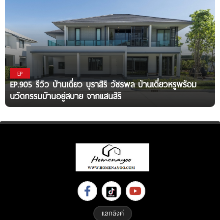
EP
EP.905 รีวิว บ้านเดี่ยว บุราสิริ วัชรพล บ้านเดี่ยวหรูพร้อม
นวัตกรรมบ้านอยู่สบาย จากแสนสิริ
แลกลิงค์