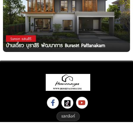
Sansiri แสนสิริ
บ้านเดี่ยว บุราสิริ พัฒนาการ Burasiri Pattanakarn
แลกลิงค์