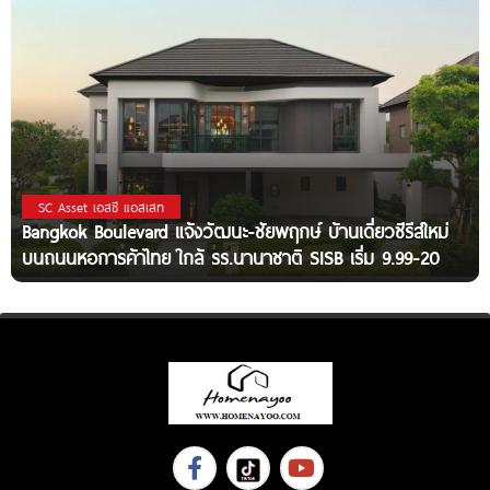
SC Asset เอสซี แอสเสท
Bangkok Boulevard แจ้งวัฒนะ-ชัยพฤกษ์ บ้านเดี่ยวซีรีส์ใหม่
บนถนนหอการค้าไทย ใกล้ รร.นานาชาติ SISB เริ่ม 9.99-20