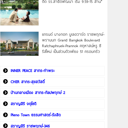
ดิด รร.สาธิตพัฒนา เริ่ม 9.59-15 ล้าน*
แกรนด์ บางกอก บูเลอวาร์ด ราชพฤกษ์-
พรานนก Grand Bangkok Boulevard
Ratchaphruek-Prannok คฤหาสน์หรู ซี
รีส์ใหม่ เป็นส่วนตัวเพียง 51 ครอบครัว
INNER PEACE สาทร-ท่าพระ
CHER สาทร-สุขสวัสดิ์
บ้านกลางเมือง สาทร-กัลปพฤกษ์ 2
สราญสิริ จตุโชติ
Pleno Town ธรรมศาสตร์-รังสิต
สราญสิริ ราชพฤกษ์-346