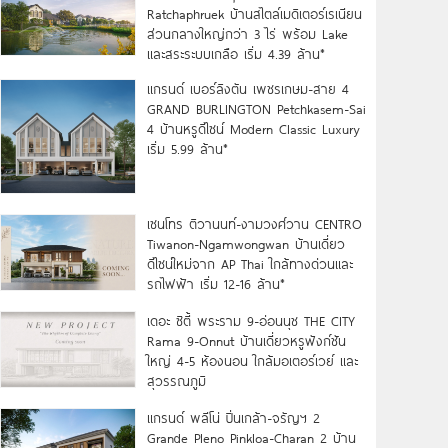
Ratchaphruek บ้านสไตล์เมดิเตอร์เรเนียน
ส่วนกลางใหญ่กว่า 3 ไร่ พร้อม Lake
และสระระบบเกลือ เริ่ม 4.39 ล้าน*
แกรนด์ เบอร์ลิงตัน เพชรเกษม-สาย 4
GRAND BURLINGTON Petchkasem-Sai
4 บ้านหรูดีไซน์ Modern Classic Luxury
เริ่ม 5.99 ล้าน*
เซนโทร ติวานนท์-งามวงศ์วาน CENTRO
Tiwanon-Ngamwongwan บ้านเดี่ยว
ดีไซน์ใหม่จาก AP Thai ใกล้ทางด่วนและ
รถไฟฟ้า เริ่ม 12-16 ล้าน*
เดอะ ซิตี้ พระราม 9-อ่อนนุช THE CITY
Rama 9-Onnut บ้านเดี่ยวหรูฟังก์ชัน
ใหญ่ 4-5 ห้องนอน ใกล้มอเตอร์เวย์ และ
สุวรรณภูมิ
แกรนด์ พลีโน่ ปิ่นเกล้า-จรัญฯ 2
Grande Pleno Pinkloa-Charan 2 บ้าน