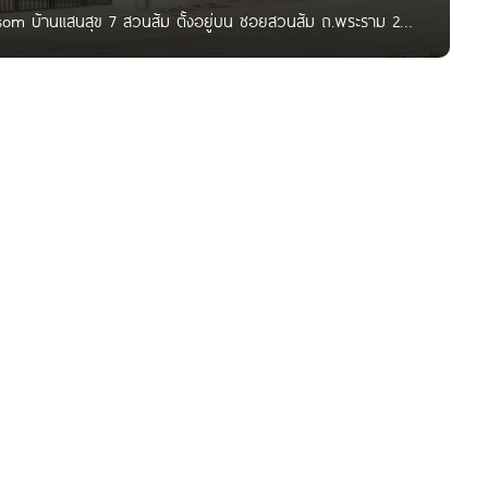
om บ้านแสนสุข 7 สวนส้ม ตั้งอยู่บน ซอยสวนส้ม ถ.พระราม 2
างคู่ขนาน ถนนพระราม 2 ใกล้ The Station, Mini BigC, Central