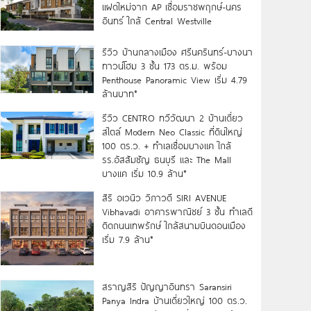
แฝดใหม่จาก AP เชื่อมราชพฤกษ์-นคร
อินทร์ ใกล้ Central Westville
รีวิว บ้านกลางเมือง ศรีนครินทร์-บางนา
ทาวน์โฮม 3 ชั้น 173 ตร.ม. พร้อม
Penthouse Panoramic View เริ่ม 4.79
ล้านบาท*
รีวิว CENTRO ทวีวัฒนา 2 บ้านเดี่ยว
สไตล์ Modern Neo Classic ที่ดินใหญ่
100 ตร.ว. + ทำเลเชื่อมบางแค ใกล้
รร.อัสสัมชัญ ธนบุรี และ The Mall
บางแค เริ่ม 10.9 ล้าน*
สิริ อเวนิว วิภาวดี SIRI AVENUE
Vibhavadi อาคารพาณิชย์ 3 ชั้น ทำเลดี
ติดถนนเทพรักษ์ ใกล้สนามบินดอนเมือง
เริ่ม 7.9 ล้าน*
สราญสิริ ปัญญาอินทรา Saransiri
Panya Indra บ้านเดี่ยวใหญ่ 100 ตร.ว.