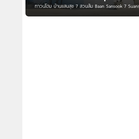
ทาวน์โฮม บ้านแสนสุข 7 สวนส้ม Baan Sansook 7 Suans
ต.บ้านเกาะ อ.เมืองสมุทรสาคร จ.สมุทรสาคร 74000 ใกล้ท
มหาชัย, รพ.วิภาราม