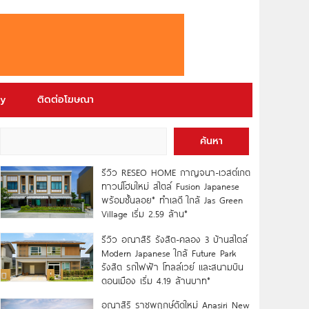
ry
ติดต่อโฆษณา
ค้นหา
รีวิว RESEO HOME กาญจนา-เวสต์เกต
ทาวน์โฮมใหม่ สไตล์ Fusion Japanese
พร้อมชั้นลอย* ทำเลดี ใกล้ Jas Green
Village เริ่ม 2.59 ล้าน*
รีวิว อณาสิริ รังสิต-คลอง 3 บ้านสไตล์
Modern Japanese ใกล้ Future Park
รังสิต รถไฟฟ้า โทลล์เวย์ และสนามบิน
ดอนเมือง เริ่ม 4.19 ล้านบาท*
อณาสิริ ราชพฤกษ์ตัดใหม่ Anasiri New