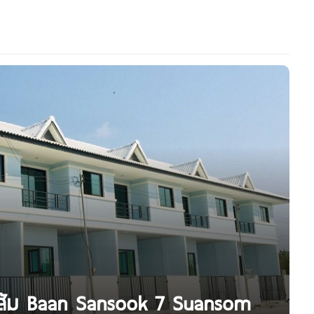
นส้ม Baan Sansook 7 Suansom