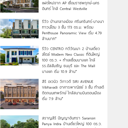
แฝดใหม่จาก AP เชื่อมราชพฤกษ์-นคร
อินทร์ ใกล้ Central Westville
รีวิว บ้านกลางเมือง ศรีนครินทร์-บางนา
ทาวน์โฮม 3 ชั้น 173 ตร.ม. พร้อม
Penthouse Panoramic View เริ่ม 4.79
ล้านบาท*
รีวิว CENTRO ทวีวัฒนา 2 บ้านเดี่ยว
สไตล์ Modern Neo Classic ที่ดินใหญ่
100 ตร.ว. + ทำเลเชื่อมบางแค ใกล้
รร.อัสสัมชัญ ธนบุรี และ The Mall
บางแค เริ่ม 10.9 ล้าน*
สิริ อเวนิว วิภาวดี SIRI AVENUE
Vibhavadi อาคารพาณิชย์ 3 ชั้น ทำเลดี
ติดถนนเทพรักษ์ ใกล้สนามบินดอนเมือง
เริ่ม 7.9 ล้าน*
สราญสิริ ปัญญาอินทรา Saransiri
Panya Indra บ้านเดี่ยวใหญ่ 100 ตร.ว.