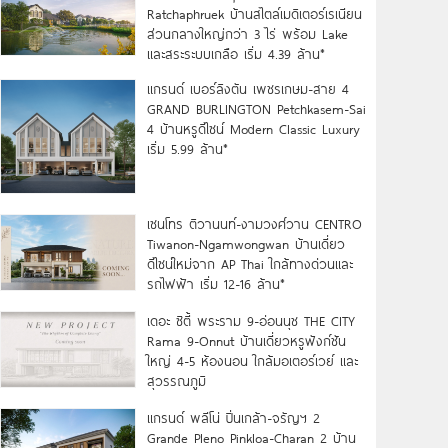
Ratchaphruek บ้านสไตล์เมดิเตอร์เรเนียน
ส่วนกลางใหญ่กว่า 3 ไร่ พร้อม Lake
และสระระบบเกลือ เริ่ม 4.39 ล้าน*
แกรนด์ เบอร์ลิงตัน เพชรเกษม-สาย 4
GRAND BURLINGTON Petchkasem-Sai
4 บ้านหรูดีไซน์ Modern Classic Luxury
เริ่ม 5.99 ล้าน*
เซนโทร ติวานนท์-งามวงศ์วาน CENTRO
Tiwanon-Ngamwongwan บ้านเดี่ยว
ดีไซน์ใหม่จาก AP Thai ใกล้ทางด่วนและ
รถไฟฟ้า เริ่ม 12-16 ล้าน*
เดอะ ซิตี้ พระราม 9-อ่อนนุช THE CITY
Rama 9-Onnut บ้านเดี่ยวหรูฟังก์ชัน
ใหญ่ 4-5 ห้องนอน ใกล้มอเตอร์เวย์ และ
สุวรรณภูมิ
แกรนด์ พลีโน่ ปิ่นเกล้า-จรัญฯ 2
Grande Pleno Pinkloa-Charan 2 บ้าน