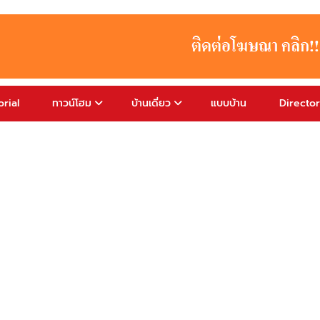
rial
ทาวน์โฮม
บ้านเดี่ยว
แบบบ้าน
Directo