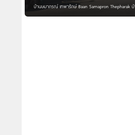
บ้านษมาภรณ์ เทพารักษ์ Baan Samapron Thepharak บ้านษ
ถนนเทพารักษ์ สมุทรปราการ ใกล้บิ๊กซี บางพลี, รพ.จุฬาร
รณ์ เทพารักษ์ Baan Samapron Thepharak เจ้าของโคร