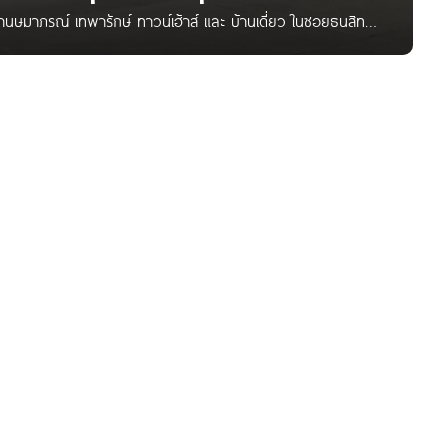
มาภรณ์ เทพารักษ์ ทาวน์เฮ้าส์ และ บ้านเดี่ยว ในซอยธนสิทธิ์
ัตน์ 3, โรงเรียนประภามนตรี และ โฮมโปร ชื่อโครงการ บ้านษมาภ
งการ n/a ลักษณะโครงการ ทาวน์เฮ้าส์