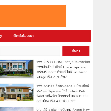
ry
ติดต่อโฆษณา
ค้นหา
รีวิว RESEO HOME กาญจนา-เวสต์เกต
ทาวน์โฮมใหม่ สไตล์ Fusion Japanese
พร้อมชั้นลอย* ทำเลดี ใกล้ Jas Green
Village เริ่ม 2.59 ล้าน*
รีวิว อณาสิริ รังสิต-คลอง 3 บ้านสไตล์
Modern Japanese ใกล้ Future Park
รังสิต รถไฟฟ้า โทลล์เวย์ และสนามบิน
ดอนเมือง เริ่ม 4.19 ล้านบาท*
อณาสิริ ราชพฤกษ์ตัดใหม่ Anasiri New