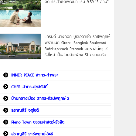
ดิด รร.สาธิตพัฒนา เริ่ม 9.59-15 ล้าน*
แกรนด์ บางกอก บูเลอวาร์ด ราชพฤกษ์-
พรานนก Grand Bangkok Boulevard
Ratchaphruek-Prannok คฤหาสน์หรู ซี
รีส์ใหม่ เป็นส่วนตัวเพียง 51 ครอบครัว
INNER PEACE สาทร-ท่าพระ
CHER สาทร-สุขสวัสดิ์
บ้านกลางเมือง สาทร-กัลปพฤกษ์ 2
สราญสิริ จตุโชติ
Pleno Town ธรรมศาสตร์-รังสิต
สราญสิริ ราชพฤกษ์-346