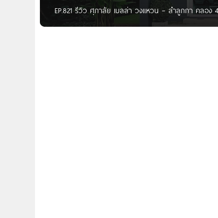
EP.821 รีวิว ศุภาลัย เบลล่า วงแหวน – ลำลูกกา คลอง 4
ผู้อ่าน วันนี้ Homenayoo ขอพาทุกท่านไปชมโครงการบ้านเ
ลำลูกกา คลอง 4