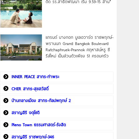
ดิด รร.สาธิตพัฒนา เริ่ม 9.59-15 ล้าน*
แกรนด์ บางกอก บูเลอวาร์ด ราชพฤกษ์-
พรานนก Grand Bangkok Boulevard
Ratchaphruek-Prannok คฤหาสน์หรู ซี
รีส์ใหม่ เป็นส่วนตัวเพียง 51 ครอบครัว
INNER PEACE สาทร-ท่าพระ
CHER สาทร-สุขสวัสดิ์
บ้านกลางเมือง สาทร-กัลปพฤกษ์ 2
สราญสิริ จตุโชติ
Pleno Town ธรรมศาสตร์-รังสิต
สราญสิริ ราชพฤกษ์-346