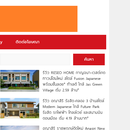
ry
ติดต่อโฆษณา
ค้นหา
รีวิว RESEO HOME กาญจนา-เวสต์เกต
ทาวน์โฮมใหม่ สไตล์ Fusion Japanese
พร้อมชั้นลอย* ทำเลดี ใกล้ Jas Green
Village เริ่ม 2.59 ล้าน*
รีวิว อณาสิริ รังสิต-คลอง 3 บ้านสไตล์
Modern Japanese ใกล้ Future Park
รังสิต รถไฟฟ้า โทลล์เวย์ และสนามบิน
ดอนเมือง เริ่ม 4.19 ล้านบาท*
อณาสิริ ราชพฤกษ์ตัดใหม่ Anasiri New