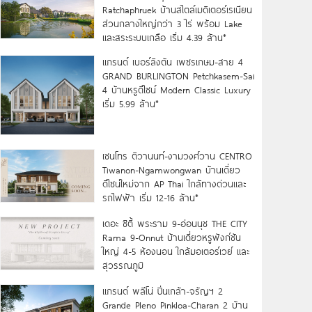
Ratchaphruek บ้านสไตล์เมดิเตอร์เรเนียน
ส่วนกลางใหญ่กว่า 3 ไร่ พร้อม Lake
และสระระบบเกลือ เริ่ม 4.39 ล้าน*
แกรนด์ เบอร์ลิงตัน เพชรเกษม-สาย 4
GRAND BURLINGTON Petchkasem-Sai
4 บ้านหรูดีไซน์ Modern Classic Luxury
เริ่ม 5.99 ล้าน*
เซนโทร ติวานนท์-งามวงศ์วาน CENTRO
Tiwanon-Ngamwongwan บ้านเดี่ยว
ดีไซน์ใหม่จาก AP Thai ใกล้ทางด่วนและ
รถไฟฟ้า เริ่ม 12-16 ล้าน*
เดอะ ซิตี้ พระราม 9-อ่อนนุช THE CITY
Rama 9-Onnut บ้านเดี่ยวหรูฟังก์ชัน
ใหญ่ 4-5 ห้องนอน ใกล้มอเตอร์เวย์ และ
สุวรรณภูมิ
แกรนด์ พลีโน่ ปิ่นเกล้า-จรัญฯ 2
Grande Pleno Pinkloa-Charan 2 บ้าน