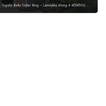
 Supalai Bella Outer Ring – Lamlukka Klong 4 สวัสดีค่ะคุณ
ดี่ยว, บ้านรุ่นใหม่ และทาวน์โฮม ศุภาลัย เบลล่า วงแหวน –