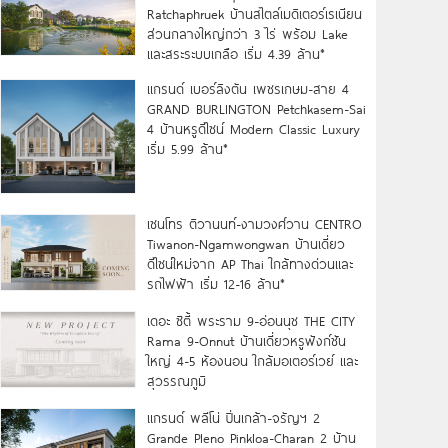
Ratchaphruek บ้านสไตล์เมดิเตอร์เรเนียน
ส่วนกลางใหญ่กว่า 3 ไร่ พร้อม Lake
และสระระบบเกลือ เริ่ม 4.39 ล้าน*
แกรนด์ เบอร์ลิงตัน เพชรเกษม-สาย 4
GRAND BURLINGTON Petchkasem-Sai
4 บ้านหรูดีไซน์ Modern Classic Luxury
เริ่ม 5.99 ล้าน*
เซนโทร ติวานนท์-งามวงศ์วาน CENTRO
Tiwanon-Ngamwongwan บ้านเดี่ยว
ดีไซน์ใหม่จาก AP Thai ใกล้ทางด่วนและ
รถไฟฟ้า เริ่ม 12-16 ล้าน*
เดอะ ซิตี้ พระราม 9-อ่อนนุช THE CITY
Rama 9-Onnut บ้านเดี่ยวหรูฟังก์ชัน
ใหญ่ 4-5 ห้องนอน ใกล้มอเตอร์เวย์ และ
สุวรรณภูมิ
แกรนด์ พลีโน่ ปิ่นเกล้า-จรัญฯ 2
Grande Pleno Pinkloa-Charan 2 บ้าน