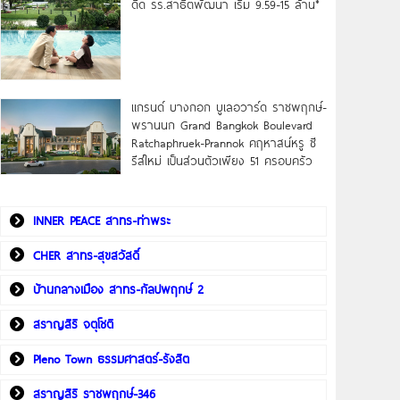
ดิด รร.สาธิตพัฒนา เริ่ม 9.59-15 ล้าน*
แกรนด์ บางกอก บูเลอวาร์ด ราชพฤกษ์-
พรานนก Grand Bangkok Boulevard
Ratchaphruek-Prannok คฤหาสน์หรู ซี
รีส์ใหม่ เป็นส่วนตัวเพียง 51 ครอบครัว
INNER PEACE สาทร-ท่าพระ
CHER สาทร-สุขสวัสดิ์
บ้านกลางเมือง สาทร-กัลปพฤกษ์ 2
สราญสิริ จตุโชติ
Pleno Town ธรรมศาสตร์-รังสิต
สราญสิริ ราชพฤกษ์-346