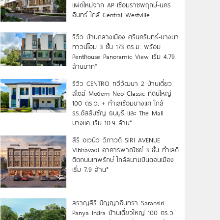
แฝดใหม่จาก AP เชื่อมราชพฤกษ์-นคร
อินทร์ ใกล้ Central Westville
รีวิว บ้านกลางเมือง ศรีนครินทร์-บางนา
ทาวน์โฮม 3 ชั้น 173 ตร.ม. พร้อม
Penthouse Panoramic View เริ่ม 4.79
ล้านบาท*
รีวิว CENTRO ทวีวัฒนา 2 บ้านเดี่ยว
สไตล์ Modern Neo Classic ที่ดินใหญ่
100 ตร.ว. + ทำเลเชื่อมบางแค ใกล้
รร.อัสสัมชัญ ธนบุรี และ The Mall
บางแค เริ่ม 10.9 ล้าน*
สิริ อเวนิว วิภาวดี SIRI AVENUE
Vibhavadi อาคารพาณิชย์ 3 ชั้น ทำเลดี
ติดถนนเทพรักษ์ ใกล้สนามบินดอนเมือง
เริ่ม 7.9 ล้าน*
สราญสิริ ปัญญาอินทรา Saransiri
Panya Indra บ้านเดี่ยวใหญ่ 100 ตร.ว.