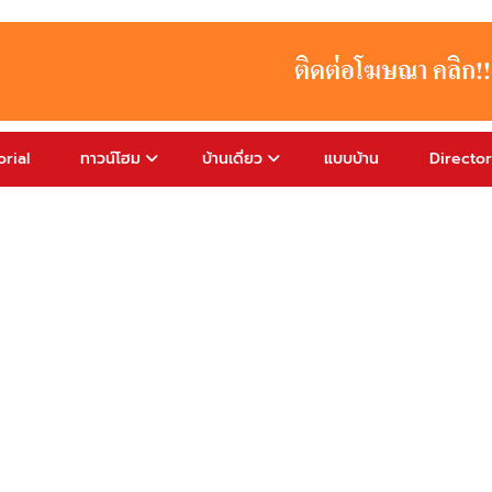
rial
ทาวน์โฮม
บ้านเดี่ยว
แบบบ้าน
Directo