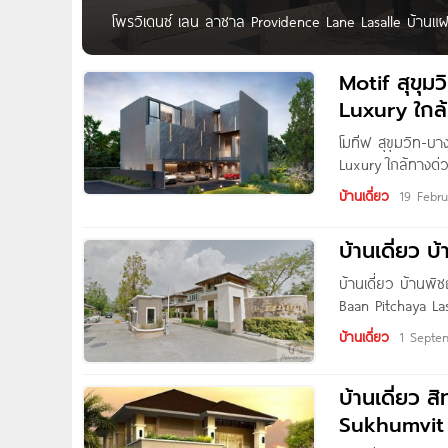
โพรวิเดนซ์ เลน ลาซาล Providence Lane Lasalle บ้านแฝด
รร.บางกอกพัฒนา เริ่ม 25 ล้านบาท* Providence Lane ล
Motif สุขุมว
Luxury ใกล
โมทีฟ สุขุมวิท-บา
Luxury ใกล้ทางด่ว
บ้านเดี่ยวหรูโคร
บ้านเดี่ยว
19 Febr
ที่เต็มไปด้วยศักย
เพียง 5
บ้านเดี่ยว 
บ้านเดี่ยว บ้านพ
Baan Pitchaya Las
บางนา กทม. โครง
บ้านเดี่ยว
1 Septe
The
บ้านเดี่ยว ส
Sukhumvit