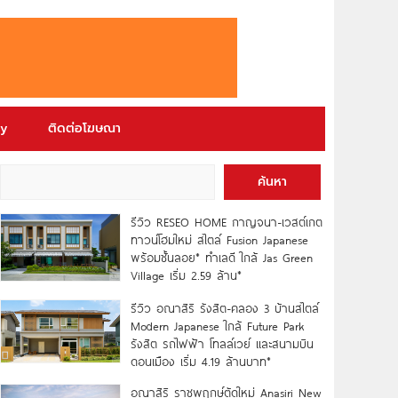
ry
ติดต่อโฆษณา
ค้นหา
รีวิว RESEO HOME กาญจนา-เวสต์เกต
ทาวน์โฮมใหม่ สไตล์ Fusion Japanese
พร้อมชั้นลอย* ทำเลดี ใกล้ Jas Green
Village เริ่ม 2.59 ล้าน*
รีวิว อณาสิริ รังสิต-คลอง 3 บ้านสไตล์
Modern Japanese ใกล้ Future Park
รังสิต รถไฟฟ้า โทลล์เวย์ และสนามบิน
ดอนเมือง เริ่ม 4.19 ล้านบาท*
อณาสิริ ราชพฤกษ์ตัดใหม่ Anasiri New