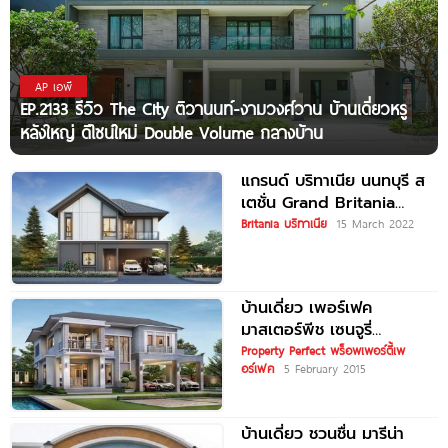
AP เอพี
EP.2133 รีวิว The City ติวานนท์-งามวงศ์วาน บ้านเดี่ยวหรู
หลังใหญ่ ดีไซน์ใหม่ Double Volume กลางบ้าน
แกรนด์ บริทาเนีย นนทบุรี ส
เตชั่น Grand Britania
Nonthaburi Station บ้าน
Britania บริทาเนีย
15 March 2022
Modern
บ้านเดี่ยว เพอร์เฟค
มาสเตอร์พีช เซนจูรี่
รัตนาธิเบศร์ Perfect
Property Perfect พร็อพเพอร์ตี้เพ
อร์เฟค
5 February 2015
Masterpiece Century
Rattanathibet
บ้านเดี่ยว ชวนชื่น มารีน่า