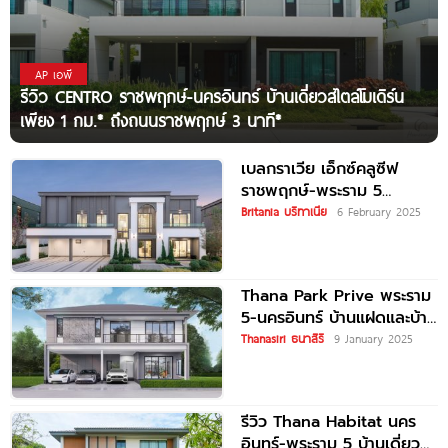
AP เอพี
รีวิว CENTRO ราชพฤกษ์-นครอินทร์ บ้านเดี่ยวสไตล์โมเดิร์น
เพียง 1 กม.* ถึงถนนราชพฤกษ์ 3 นาที*
เบลกราเวีย เอ็กซ์คลูซีฟ
ราชพฤกษ์-พระราม 5
Belgravia Exclusive
Britania บริทาเนีย
6 February 2025
Ratchaphruek-Rama 5
บ้านเดี่ยวหรูสไตล์อังกฤษ
เพียง
Thana Park Prive พระราม
5-นครอินทร์ บ้านแฝดและบ้าน
เดี่ยว ใกล้ทางด่วน และ MRT
Thanasiri ธนาสิริ
9 January 2025
สถานีแยกติวานนท์
รีวิว Thana Habitat นคร
อินทร์-พระราม 5 บ้านเดี่ยว