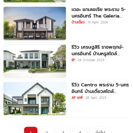
เดอะ แกเลอเรีย พระราม 5-
นครอินทร์ The Galeria
Rama 5-Nakorn In ใกล้
บ้านเดี่ยว
19 April 2024
รีวิว เศรษฐสิริ ราชพฤกษ์-
นครอินทร์ บ้านหรูสไตล์
Modern Classic ใจกลาง
EP
28 October 2023
ราชพฤกษ์ ใกล้ Central
Westville
รีวิว Centro พระราม 5-นคร
อินทร์ บ้านเดี่ยวสไตล์
ENGLISH พร้อมฟังก์ชันใหม่
AP เอพี
28 April 2023
ใหญ่กว่าเดิม ใกล้ทางด่วนศรี
รัช และรถไฟฟ้า
1
2
3
4
ถัดไป