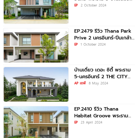
และบ้านแฝด ใจกลางพระราม
EP
2 October 2024
5 ใกล้ทางด่วน และรถไฟฟ้า
EP.2479 รีวิว Thana Park
Prive 2 นครอินทร์-ปิ่นเกล้า
บ้านเดี่ยวและบ้านแฝด เพียง
EP
1 October 2024
34
บ้านเดี่ยว เดอะ ซิตี้ พระราม
5-นครอินทร์ 2 THE CITY
Rama 5-Nakhon
AP เอพี
8 May 2024
EP.2410 รีวิว Thana
Habitat Groove พระราม
5-นครอินทร์ บ้านสวยสไตล์
EP
23 April 2024
Modern Tropical