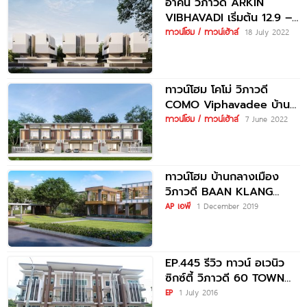
อาคิน วิภาวดี ARKIN
VIBHAVADI เริ่มต้น 12.9 –
16 ล้านบาท*
ทาวน์โฮม / ทาวน์เฮ้าส์
18 July 2022
ทาวน์โฮม โคโม่ วิภาวดี
COMO Viphavadee บ้าน
พร้อมอยู่ ตรงข้ามสนามบิน
ทาวน์โฮม / ทาวน์เฮ้าส์
7 June 2022
ดอนเมือง เริ่ม 3.9 ล้านบาท*
ทาวน์โฮม บ้านกลางเมือง
วิภาวดี BAAN KLANG
MUANG VIBHAVADI
AP เอพี
1 December 2019
EP.445 รีวิว ทาวน์ อเวนิว
ซิกซ์ตี้ วิภาวดี 60 TOWN
AVENUE VIBHAVADI
EP
1 July 2016