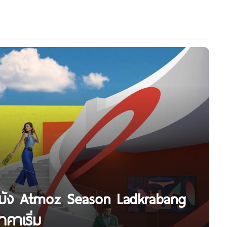
ะบัง Atmoz Season Ladkrabang
คาเริ่ม