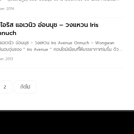
าคาร เพียง 79 ยูนิต การคมนาคมสะดวก ปลอดภัย ใกล้
er 2014
 ไอริส แอเวนิว อ่อนนุช – วงแหวน Iris
nnuch
ิส แอเวนิว อ่อนนุช – วงแหวน Iris Avenue Onnuch – Wongwan
ันอบอุ่นของ “ Iris Avenue ” คอนโดมิเนียมที่ให้บรรยากาศร่มรื่น ด้วย
กแบบให้สอดประสานไปกับตัวอาคาร ไอริส บรรจงออกแบบตั้งแต่การจัด
er 2013
่ละอาคาร เป็นอิสระต่อกัน เพื่อเปิดมุมมองและทัศนียภาพที่กว้างขึ้น
ด Lobby Garden ที่ให้บรรยากาศสวนจากภายนอกอาคารเชื่อมเข้าสู่
ความรู้สึกเสมือนธรรมชาติอยู่ล้อมรอบตัวคุณ” ชื่อโครงการ ไอริส
2
ถัดไป