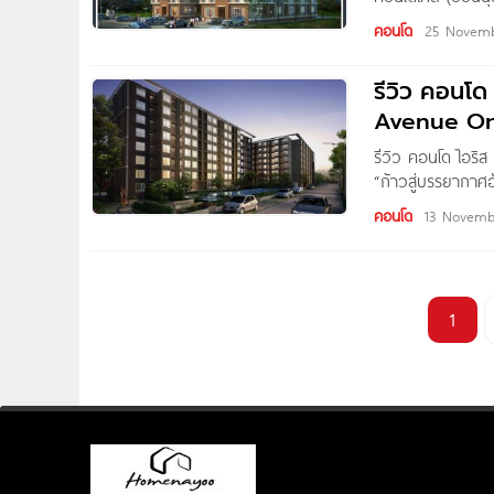
เนียม 5 ชั้น 2 อ
คอนโด
25 Novemb
รีวิว คอนโด
Avenue O
รีวิว คอนโด ไอร
“ก้าวสู่บรรยากาศอ
สวนธรรมชาติที่ออ
คอนโด
13 Novemb
รูปแบบผังรวม ให้แต
โดดเด่นด้วยแนวคิ
ภายในอาคาร จึงให้
1