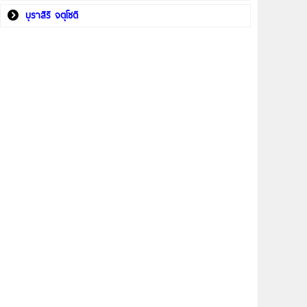
บุราสิริ จตุโชติ