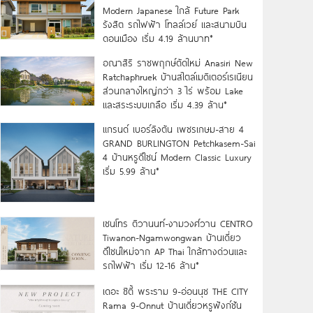
Modern Japanese ใกล้ Future Park
รังสิต รถไฟฟ้า โทลล์เวย์ และสนามบิน
ดอนเมือง เริ่ม 4.19 ล้านบาท*
อณาสิริ ราชพฤกษ์ตัดใหม่ Anasiri New
Ratchaphruek บ้านสไตล์เมดิเตอร์เรเนียน
ส่วนกลางใหญ่กว่า 3 ไร่ พร้อม Lake
และสระระบบเกลือ เริ่ม 4.39 ล้าน*
แกรนด์ เบอร์ลิงตัน เพชรเกษม-สาย 4
GRAND BURLINGTON Petchkasem-Sai
4 บ้านหรูดีไซน์ Modern Classic Luxury
เริ่ม 5.99 ล้าน*
เซนโทร ติวานนท์-งามวงศ์วาน CENTRO
Tiwanon-Ngamwongwan บ้านเดี่ยว
ดีไซน์ใหม่จาก AP Thai ใกล้ทางด่วนและ
รถไฟฟ้า เริ่ม 12-16 ล้าน*
เดอะ ซิตี้ พระราม 9-อ่อนนุช THE CITY
Rama 9-Onnut บ้านเดี่ยวหรูฟังก์ชัน