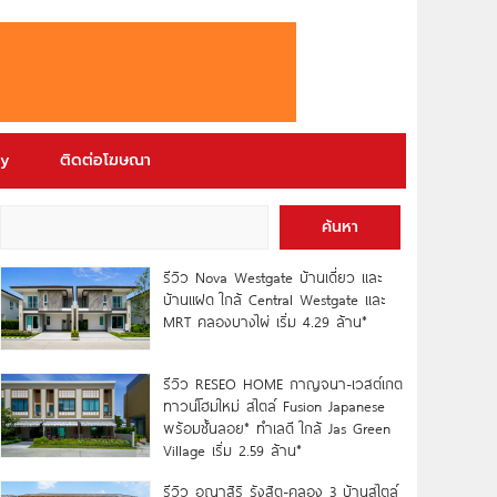
ry
ติดต่อโฆษณา
ค้นหา
รีวิว Nova Westgate บ้านเดี่ยว และ
บ้านแฝด ใกล้ Central Westgate และ
MRT คลองบางไผ่ เริ่ม 4.29 ล้าน*
รีวิว RESEO HOME กาญจนา-เวสต์เกต
ทาวน์โฮมใหม่ สไตล์ Fusion Japanese
พร้อมชั้นลอย* ทำเลดี ใกล้ Jas Green
Village เริ่ม 2.59 ล้าน*
รีวิว อณาสิริ รังสิต-คลอง 3 บ้านสไตล์