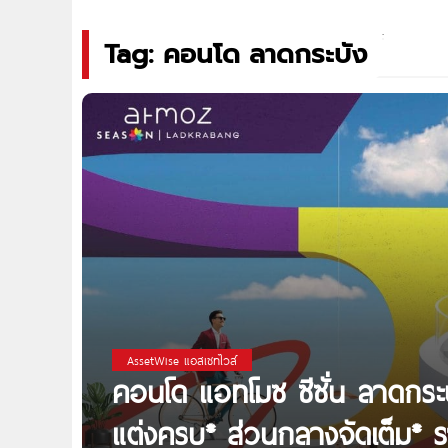
Tag: คอนโด ลาดกระบัง
AssetWise แอสเซทไวส์
คอนโด แอทโมซ ซีซั่น ลาดกร
แต่งครบ* ส่วนกลางจัดเต็ม* รา