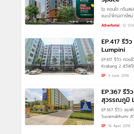
ไอ คอนโด กรีนสเ
แนะนำโครงการใหม่
โครงการตั้งอยู่ต
Advertorial
12 Oct
EP.417 รีวิ
Lumpini
EP.417 รีวิว คอนโ
Krabang 2 สวัสดีค
ย่านประเวศ มาฝากท
EP
3 June 2016
เป็นโครงการพี่น้
EP.367 รีวิ
สุวรรณภูมิ
EP.367 รีวิว ลุม
Suvarnabhumi สวัส
คอนโดทาวน์ ร่มเกล
EP
14 April 2016
“บ้านประชารัฐ” โค