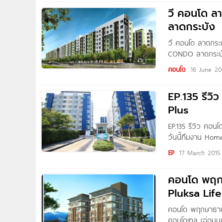
ปัจจุบันตัวโครงการ
วี คอนโด ล
ภาพตัวอาคารเพิ่มเต
ลาดกระบัง
ถนนใหญ่ร่มเกล้า 
โครงการเป็นคอนโด 
วี คอนโด ลาดกระบั
CONDO ลาดกระบัง 
เช่า สะดวกสบาย พร
คอนโด
16 June 20
เอื้อม เริ่ม 6.7
วี. พร็อพเพอร์ตี้
EP.135 รีวิ
Plus
EP.135 รีวิว คอน
วันนี้ทีมงาน Hom
อยู่ จากค่ายเสนา
EP
17 March 2015
ลักษณะโครงการ เป
คอนโด พฤกษ
Pluksa Life
คอนโด พฤกษาธานี 
คอนโดเทล (อ่อนนุ