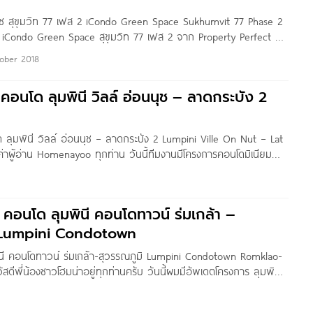
ปซ สุขุมวิท 77 เฟส 2 iCondo Green Space Sukhumvit 77 Phase 2
 iCondo Green Space สุขุมวิท 77 เฟส 2 จาก Property Perfect ตัว
ิดถนนลาดกระบัง และ ติด The Paseo
ober 2018
ว คอนโด ลุมพินี วิลล์ อ่อนนุช – ลาดกระบัง 2
ด ลุมพินี วิลล์ อ่อนนุช – ลาดกระบัง 2 Lumpini Ville On Nut – Lat
่าผู้อ่าน Homenayoo ทุกท่าน วันนี้ทีมงานมีโครงการคอนโดมิเนียม
ุกคนค่ะ นั่นก็คือ โครงการ Lumpini Ville อ่อนนุช-ลาดกระบัง 2 ซึ่ง
องฝาแฝดกับ
ว คอนโด ลุมพินี คอนโดทาวน์ ร่มเกล้า –
 Lumpini Condotown
พินี คอนโดทาวน์ ร่มเกล้า-สุวรรณภูมิ Lumpini Condotown Romklao-
ดีพี่น้องชาวโฮมน่าอยู่ทุกท่านครับ วันนี้ผมมีอัพเดตโครงการ ลุมพินี
้า-สุวรรณภูมิ มาฝากท่านที่กำลังมองหาคอนโดที่เข้าร่วมในโครงการ
รงการสำหรับผู้มีรายได้ไม่มากและมองหาบ้านหลังแรกเป็นของตัวเอง