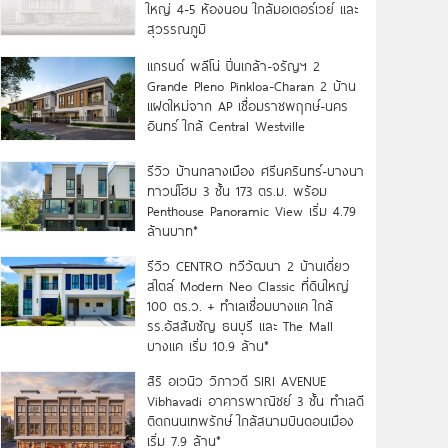
ใหญ่ 4-5 ห้องนอน ใกล้มอเตอร์เวย์ และ
สุวรรณภูมิ
แกรนด์ พลีโน่ ปิ่นเกล้า-จรัญฯ 2
Grande Pleno Pinkloa-Charan 2 บ้าน
แฝดใหม่จาก AP เชื่อมราชพฤกษ์-นคร
อินทร์ ใกล้ Central Westville
รีวิว บ้านกลางเมือง ศรีนครินทร์-บางนา
ทาวน์โฮม 3 ชั้น 173 ตร.ม. พร้อม
Penthouse Panoramic View เริ่ม 4.79
ล้านบาท*
รีวิว CENTRO ทวีวัฒนา 2 บ้านเดี่ยว
สไตล์ Modern Neo Classic ที่ดินใหญ่
100 ตร.ว. + ทำเลเชื่อมบางแค ใกล้
รร.อัสสัมชัญ ธนบุรี และ The Mall
บางแค เริ่ม 10.9 ล้าน*
สิริ อเวนิว วิภาวดี SIRI AVENUE
Vibhavadi อาคารพาณิชย์ 3 ชั้น ทำเลดี
ติดถนนเทพรักษ์ ใกล้สนามบินดอนเมือง
เริ่ม 7.9 ล้าน*