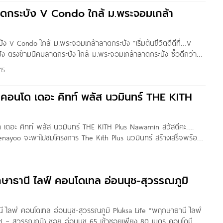
สร้างเสร็จพร้อมโอนและเข้าอยู่อาศัยได้ทันที ผมจึงได้ทำการเข้ามาเก็บ
าดกระบัง V Condo ใกล้ ม.พระจอมเกล้า
ิมจากครั้งก่อนเพื่อให้ตัวรีวิวสมบูรณ์ครับ โครงการดังกล่าวตั้งอยู่บน
ใกล้กับสนามบินสุวรรณภูมิ และ Airport Link สถานีลาดกระบัง ลักษณะ
Low Rise สูง 8 ชั้น
ง V Condo ใกล้ ม.พระจอมเกล้าลาดกระบัง “เริ่มต้นฃีวิตดีดีที่…V
ตรงข้ามนิคมลาดกระบัง ใกล้ ม.พระจอมเกล้าลาดกระบัง ซื้อดีกว่า
้อมมูลค่าเพิ่มจากการเป็นเจ้าของ คุณภาพชีวิตทันสมัย ไม่ไกลเกิน
15
9 แสน” ชื่อโครงการ วี คอนโด ลาดกระบัง V Condo เจ้าของโครงการ วี.
ว คอนโด เดอะ คิทท์ พลัส นวมินทร์ THE KITH
โด เดอะ คิทท์ พลัส นวมินทร์ THE KITH Plus Nawamin สวัสดีคะ….
enayoo จะพาไปชมโครงการ The Kith Plus นวมินทร์ สร้างเสร็จพร้อม
ดีเวลลอปเมนท์ เป็นคอนโดคิดบวก สัมผัสอารมณ์ Minimal Style
็นคอนโด Low-Rise 8 ชั้น 2
าธานี ไลฟ์ คอนโดเทล อ่อนนุช-สุวรรณภูมิ
ไลฟ์ คอนโดเทล อ่อนนุช-สุวรรณภูมิ Pluksa Life “พฤกษาธานี ไลฟ์
ช – สุวรรณภูมิ) ซอย อ่อนนุช 65 เข้าซอยเพียง 80 เมตร คอนโดมี