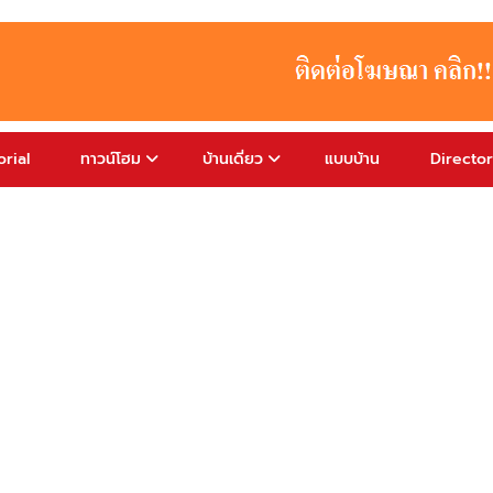
rial
ทาวน์โฮม
บ้านเดี่ยว
แบบบ้าน
Directo