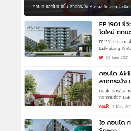
คอนโด แอทโมซ ซีซั่น ลาดกระบัง Atmoz Season Ladkraba
เตรียมพบ คอนโดใหม่ ‘Atmoz Season ลาดกระบัง’ จาก A
กลางจัดเต็ม เยอะที่สุดในย่าน* บนทำเลศักยภาพ ติดถนนใ
EP.1901 รี
เดินทาง หลังติดนิคมฯลาดกระบัง ใกล้มอเตอร์เวย์, สนามบ
โดใหม่ ตกแต
EP.1901 รีวิว คอ
Ladkrabang Writt
โครงการคอนโดใหม่
EP
30 June 2021
คิด” กับโครงการ S
ลาดกระบัง (ถนนเ
คอนโด Airli
ลาดกระบัง 
คอนโด แอร์ลิงค์ เร
กิจกรรมชีวิต Link
10 นาที เพื่อ Che
คอนโด
7 May 201
ไม่กี่นาทีเพื่อขึ้น
ไป
ไอ คอนโด ก
Space