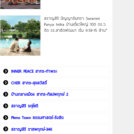
สราญสิริ ปัญญาอินทรา Saransiri
Panya Indra บ้านเดี่ยวใหญ่ 100 ตร.ว.
ดิด รร.สาธิตพัฒนา เริ่ม 9.59-15 ล้าน*
INNER PEACE สาทร-ท่าพระ
CHER สาทร-สุขสวัสดิ์
บ้านกลางเมือง สาทร-กัลปพฤกษ์ 2
สราญสิริ จตุโชติ
Pleno Town ธรรมศาสตร์-รังสิต
สราญสิริ ราชพฤกษ์-346