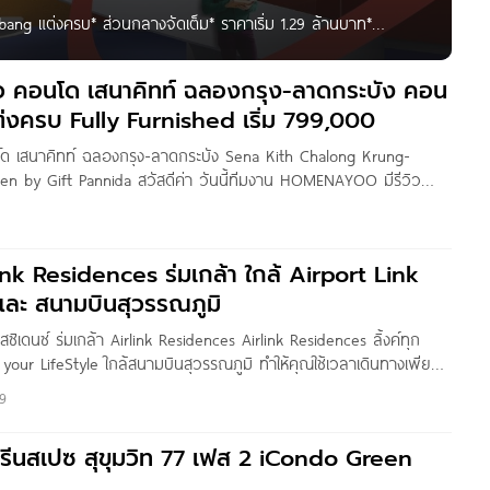
ng แต่งครบ* ส่วนกลางจัดเต็ม* ราคาเริ่ม 1.29 ล้านบาท*
ssetWise คอนโดสีสันจัดจ้านในย่านลาดกระบัง แต่งครบ* ส่วน
หญ่ (ถนนฉลองกรุง) บนถนนสายหลักที่สามารถเชื่อมต่อทุกมิติการ
วิว คอนโด เสนาคิทท์ ฉลองกรุง-ลาดกระบัง คอน
ินสุวรรณภูมิ
่งครบ Fully Furnished เริ่ม 799,000
นโด เสนาคิทท์ ฉลองกรุง-ลาดกระบัง Sena Kith Chalong Krung-
en by Gift Pannida สวัสดีค่า วันนี้ทีมงาน HOMENAYOO มีรีวิว
จาก เสนาดีเวลลอปเม้นท์ ที่มาในแนวคิด “เสนาคิทท์ คอนโดของคนช่าง
ena Kith ฉลองกรุง-ลาดกระบัง ที่ตั้งอยู่บริเวณทางเข้านิคมฯ
ลียบคลองลำกอไผ่) ใกล้ ม.พระจอมเกล้าฯ เดินทางสะดวกสบาย
nk Residences ร่มเกล้า ใกล้ Airport Link
และ สนามบินสุวรรณภูมิ
สซิเดนซ์ ร่มเกล้า Airlink Residences Airlink Residences ลิ้งค์ทุก
 your LifeStyle ใกล้สนามบินสุวรรณภูมิ ทำให้คุณใช้เวลาเดินทางเพียง
ck – In แอร์พอร์ท เรลลิ้งค์ เพียง 650 เมตร ทำให้คุณใช้เวลาเดินทาง
9
รถไฟเข้าสู่ใจกลางกรุง ใช้ชีวิตได้เต็มที่… ไม่ “เสียเวลา” กับการเดินทางอีกต่อ
รีนสเปซ สุขุมวิท 77 เฟส 2 iCondo Green