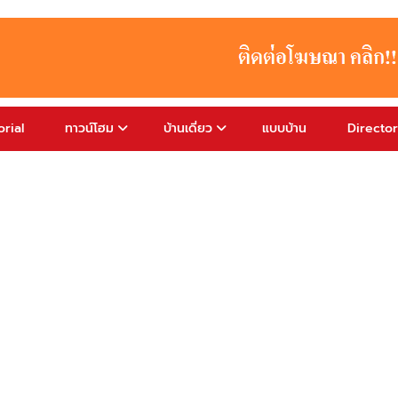
rial
ทาวน์โฮม
บ้านเดี่ยว
แบบบ้าน
Directo