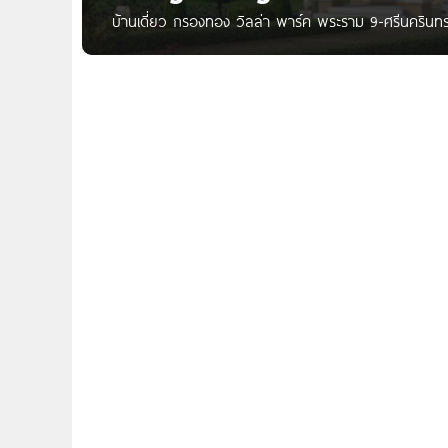
บ้านเดี่ยว กรองทอง วิลล่า พาร์ค พระราม 9-ศรีนครินท
พาร์ค บ้านที่ถูกออกแบบเพื่อรองรับ Lifestyle ของคนรุ่นให
เฉพาะตัวในบ้านแต่ละหลัง ที่บ่งบอกถึงสังคมที่มีระดับอย่
ธรรมชาติ พร้อมด้วยสโมสร สระว่ายน้ำ และฟิตเนส บนทำ
ทั่วทุกทิศทาง ด้วยโครงข่ายคมนาคมที่สำคัญ