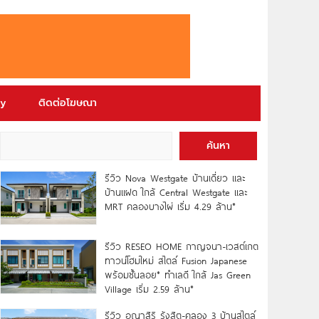
ry
ติดต่อโฆษณา
ค้นหา
รีวิว Nova Westgate บ้านเดี่ยว และ
บ้านแฝด ใกล้ Central Westgate และ
MRT คลองบางไผ่ เริ่ม 4.29 ล้าน*
รีวิว RESEO HOME กาญจนา-เวสต์เกต
ทาวน์โฮมใหม่ สไตล์ Fusion Japanese
พร้อมชั้นลอย* ทำเลดี ใกล้ Jas Green
Village เริ่ม 2.59 ล้าน*
รีวิว อณาสิริ รังสิต-คลอง 3 บ้านสไตล์