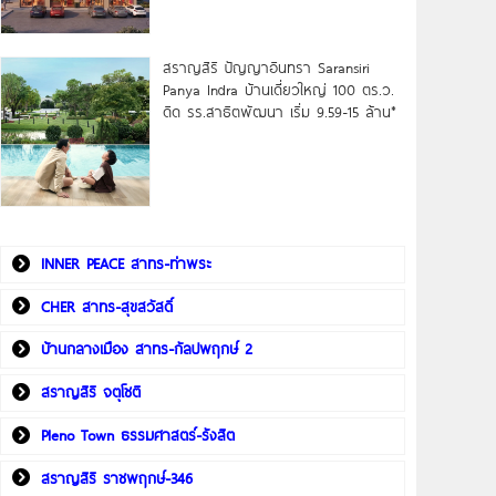
สราญสิริ ปัญญาอินทรา Saransiri
Panya Indra บ้านเดี่ยวใหญ่ 100 ตร.ว.
ดิด รร.สาธิตพัฒนา เริ่ม 9.59-15 ล้าน*
INNER PEACE สาทร-ท่าพระ
CHER สาทร-สุขสวัสดิ์
บ้านกลางเมือง สาทร-กัลปพฤกษ์ 2
สราญสิริ จตุโชติ
Pleno Town ธรรมศาสตร์-รังสิต
สราญสิริ ราชพฤกษ์-346