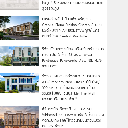
ใหญ่ 4-5 ห้องนอน ใกล้มอเตอร์เวย์ และ
สุวรรณภูมิ
แกรนด์ พลีโน่ ปิ่นเกล้า-จรัญฯ 2
Grande Pleno Pinkloa-Charan 2 บ้าน
แฝดใหม่จาก AP เชื่อมราชพฤกษ์-นคร
อินทร์ ใกล้ Central Westville
รีวิว บ้านกลางเมือง ศรีนครินทร์-บางนา
ทาวน์โฮม 3 ชั้น 173 ตร.ม. พร้อม
Penthouse Panoramic View เริ่ม 4.79
ล้านบาท*
รีวิว CENTRO ทวีวัฒนา 2 บ้านเดี่ยว
สไตล์ Modern Neo Classic ที่ดินใหญ่
100 ตร.ว. + ทำเลเชื่อมบางแค ใกล้
รร.อัสสัมชัญ ธนบุรี และ The Mall
บางแค เริ่ม 10.9 ล้าน*
สิริ อเวนิว วิภาวดี SIRI AVENUE
Vibhavadi อาคารพาณิชย์ 3 ชั้น ทำเลดี
ติดถนนเทพรักษ์ ใกล้สนามบินดอนเมือง
เริ่ม 7.9 ล้าน*