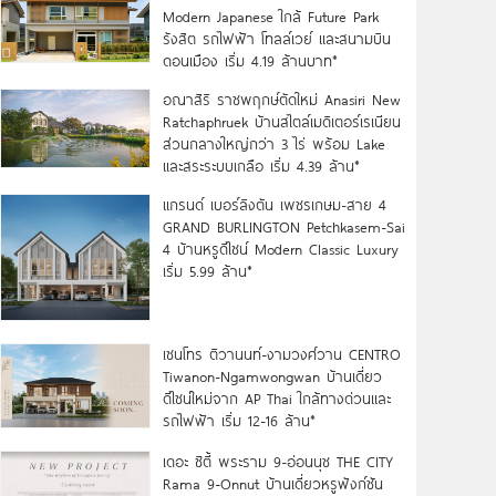
Modern Japanese ใกล้ Future Park
รังสิต รถไฟฟ้า โทลล์เวย์ และสนามบิน
ดอนเมือง เริ่ม 4.19 ล้านบาท*
อณาสิริ ราชพฤกษ์ตัดใหม่ Anasiri New
Ratchaphruek บ้านสไตล์เมดิเตอร์เรเนียน
ส่วนกลางใหญ่กว่า 3 ไร่ พร้อม Lake
และสระระบบเกลือ เริ่ม 4.39 ล้าน*
แกรนด์ เบอร์ลิงตัน เพชรเกษม-สาย 4
GRAND BURLINGTON Petchkasem-Sai
4 บ้านหรูดีไซน์ Modern Classic Luxury
เริ่ม 5.99 ล้าน*
เซนโทร ติวานนท์-งามวงศ์วาน CENTRO
Tiwanon-Ngamwongwan บ้านเดี่ยว
ดีไซน์ใหม่จาก AP Thai ใกล้ทางด่วนและ
รถไฟฟ้า เริ่ม 12-16 ล้าน*
เดอะ ซิตี้ พระราม 9-อ่อนนุช THE CITY
Rama 9-Onnut บ้านเดี่ยวหรูฟังก์ชัน