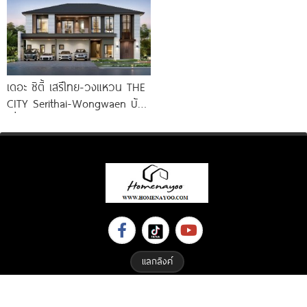
เดอะ ซิตี้ เสรีไทย-วงแหวน THE
CITY Serithai-Wongwaen บ้าน
เดี่ยวหรู ดีไซน์ใหม่ จาก AP
แลกลิงค์