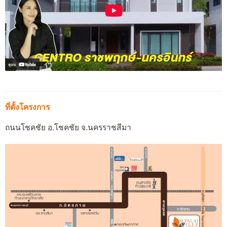
ที่ตั้งโครงการ
ถนนโชคชัย
อ.โชคชัย จ.นครราชสีมา