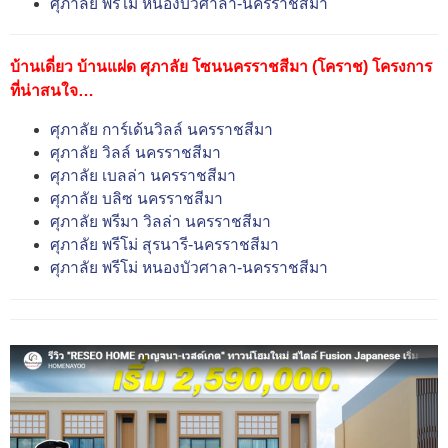
ศุภาลัย พรีโม่ หนองบัวศาลา-นครราชสีมา
บ้านเดี่ยว บ้านแฝด ศุภาลัย โซนนครราชสีมา (โคราช) โครงการ
ที่น่าสนใจ…
ศุภาลัย การ์เด้นวิลล์ นครราชสีมา
ศุภาลัย วิลล์ นครราชสีมา
ศุภาลัย เบลล่า นครราชสีมา
ศุภาลัย บลิซ นครราชสีมา
ศุภาลัย พรีมา วิลล่า นครราชสีมา
ศุภาลัย พรีโม่ สุรนารี-นครราชสีมา
ศุภาลัย พรีโม่ หนองบัวศาลา-นครราชสีมา