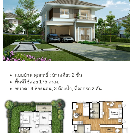
แบบบ้าน ศุภฤทธิ์ : บ้านเดี่ยว 2 ชั้น
พื้นที่ใช้สอย
175
ตร.ม.
ขนาด : 4 ห้องนอน, 3 ห้องน้ำ, ที่จอดรถ 2 คัน