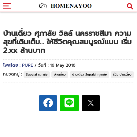
บ้านเดี่ยว ศุภาลัย วิลล์ นครราชสีมา ความ
สุขที่เติมเต็ม… ให้ชีวิตคุณสมบูรณ์แบบ เริ่ม
2.xx ล้านบาท
โพสโดย : PURE
/ วันที่ : 16 May 2016
หมวดหมู่ :
Supalai ศุภาลัย
บ้านเดี่ยว
บ้านเดี่ยว Supalai ศุภาลัย
รีวิว บ้านเดี่ยว