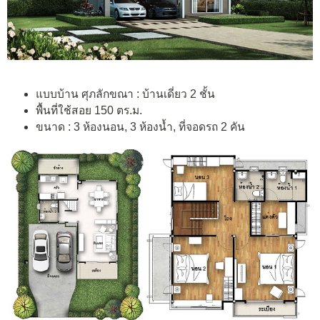
แบบบ้าน ศุภลักขณา : บ้านเดี่ยว 2 ชั้น
พื้นที่ใช้สอย
150
ตร.ม.
ขนาด : 3 ห้องนอน, 3 ห้องน้ำ, ที่จอดรถ 2 คัน