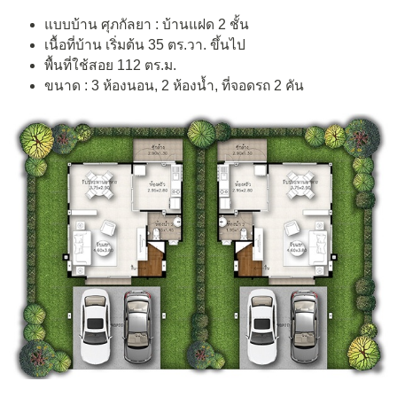
แบบบ้าน ศุภกัลยา : บ้านแฝด 2 ชั้น
เนื้อที่บ้าน เริ่มต้น 35 ตร.วา. ขึ้นไป
พื้นที่ใช้สอย 112 ตร.ม.
ขนาด : 3 ห้องนอน, 2 ห้องน้ำ, ที่จอดรถ 2 คัน