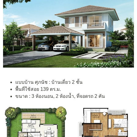
แบบบ้าน ศุภนัช : บ้านเดี่ยว 2 ชั้น
พื้นที่ใช้สอย
139
ตร.ม.
ขนาด : 3 ห้องนอน, 2 ห้องน้ำ, ที่จอดรถ 2 คัน