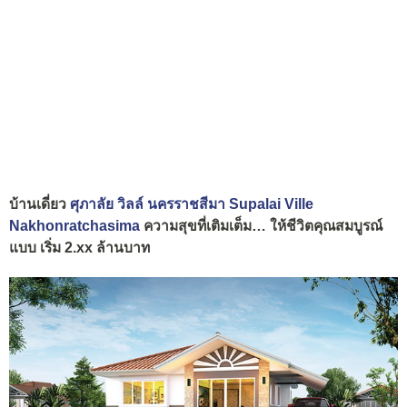
บ้านเดี่ยว
ศุภาลัย วิลล์ นครราชสีมา Supalai Ville
Nakhonratchasima
ความสุขที่เติมเต็ม… ให้ชีวิตคุณสมบูรณ์
แบบ เริ่ม 2.xx ล้านบาท