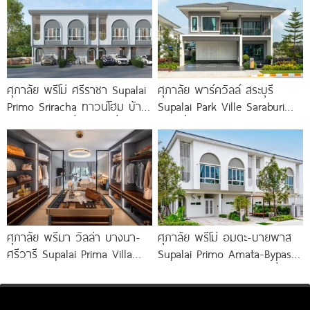
ศุภาลัย พรีโม่ ศรีราชา Supalai
ศุภาลัย พาร์ควิลล์ สระบุรี
Primo Sriracha ทาวน์โฮม บ้าน
Supalai Park Ville Saraburi
แฝด และบ้านเดี่ยว ใกล้เชื่อม
บ้านเดี่ยวและบ้านแฝดซีรีส์ใหม่
มอเตอร์เวย์
บนทำเลติดถนนใหญ่ เริ่ม
ศุภาลัย พรีมา วิลล่า บางนา-
ศุภาลัย พรีโม่ อมตะ-บายพาส
ศรีวารี Supalai Prima Villa
Supalai Primo Amata-Bypass
Bangna-Srivaree
ทาวน์โฮม บ้านแฝด บ้านเดี่ยว
ใกล้ถนนเลี่ยงเมือง