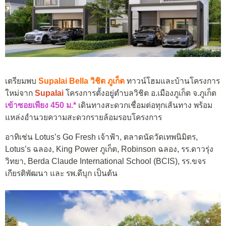
เตรียมพบ
Supalai Bella วิชิต ภูเก็ต
ทาวน์โฮมและบ้านโครงการ
ใหม่จาก
Supalai
โครงการตั้งอยู่ตำบลวิชิต อ.เมืองภูเก็ต จ.ภูเก็ต
เข้าซอยเพียง 450 ม.*
เดินทางสะดวกเชื่อมต่อทุกเส้นทาง พร้อม
แหล่งอำนวยความสะดวกรายล้อมรอบโครงการ
อาทิเช่น Lotus’s Go Fresh เจ้าฟ้า, ตลาดนัดวัดเทพนิมิตร,
Lotus’s ฉลอง, King Power ภูเก็ต, Robinson ฉลอง, รร.ดาวรุ่ง
วิทยา, Berda Claude International School (BCIS), รร.ขจร
เกียรติพัฒนา และ รพ.ดีบุก เป็นต้น