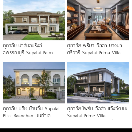
ใกล้ถนนเลี่ยงเมือง
ศุภาลัย ปาล์มสปริงส์
ศุภาลัย พรีมา วิลล่า บางนา-
สุพรรณบุรี Supalai Palm
ศรีวารี Supalai Prima Villa
Springs Suphan Buri บ้านซีรีส์
Bangna-Srivaree
ใหม่ ใกล้เมือง
ศุภาลัย บลิซ บ้านจั่น Supalai
ศุภาลัย ไพร์ม วิลล่า แจ้งวัฒนะ
Bliss Baanchan บนทำเล
Supalai Prime Villa
ศักยภาพ ห่างถนนมิตรภาพ
Chaengwattana บ้านเดี่ยว
เพียง 200
Tropical