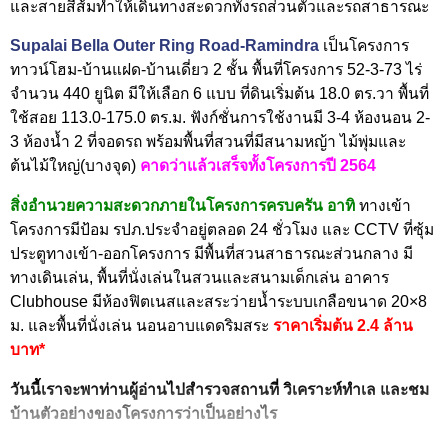
และสายสีส้มทำให้เดินทางสะดวกทั้งรถส่วนตัวและรถสาธารณะ
Supalai Bella Outer Ring Road-Ramindra
เป็นโครงการ
ทาวน์โฮม-บ้านแฝด-บ้านเดี่ยว 2 ชั้น พื้นที่โครงการ 52-3-73 ไร่
จำนวน 440 ยูนิต มีให้เลือก 6 แบบ ที่ดินเริ่มต้น 18.0 ตร.วา พื้นที่
ใช้สอย
113.0-175.0 ตร.ม.
ฟังก์ชั่นการใช้งานมี 3-4 ห้องนอน 2-
3 ห้องน้ำ 2 ที่จอดรถ พร้อมพื้นที่สวนที่มีสนามหญ้า ไม้พุ่มและ
ต้นไม้ใหญ่(บางจุด)
คาดว่าแล้วเสร็จทั้งโครงการปี 2564
สิ่งอำนวยความสะดวกภายในโครงการครบครัน อาทิ
ทางเข้า
โครงการมีป้อม รปภ.ประจำอยู่ตลอด 24 ชั่วโมง และ CCTV ที่ซุ้ม
ประตูทางเข้า-ออกโครงการ
มีพื้นที่สวนสาธารณะส่วนกลาง มี
ทางเดินเล่น, พื้นที่นั่งเล่นในสวนและสนามเด็กเล่น อาคาร
Clubhouse มีห้องฟิตเนสและสระว่ายน้ำระบบเกลือขนาด 20×8
ม. และพื้นที่นั่งเล่น นอนอาบแดดริมสระ
ราคาเริ่มต้น 2.4 ล้าน
บาท*
วันนี้เราจะพาท่านผู้อ่านไปสำรวจสถานที่ วิเคราะห์ทำเล และชม
บ้านตัวอย่างของโครงการ
ว่าเป็นอย่างไ
ร