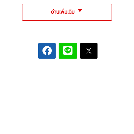
อ่านเพิ่มเติม