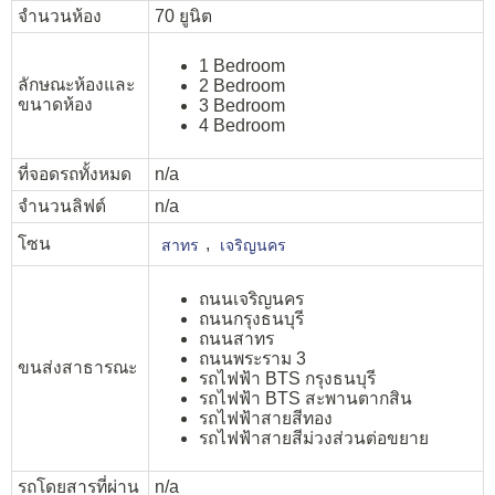
จำนวนห้อง
70 ยูนิต
1 Bedroom
ลักษณะห้องและ
2 Bedroom
ขนาดห้อง
3 Bedroom
4 Bedroom
ที่จอดรถทั้งหมด
n/a
จำนวนลิฟต์
n/a
โซน
,
สาทร
เจริญนคร
ถนนเจริญนคร
ถนนกรุงธนบุรี
ถนนสาทร
ถนนพระราม 3
ขนส่งสาธารณะ
รถไฟฟ้า BTS กรุงธนบุรี
รถไฟฟ้า BTS สะพานตากสิน
รถไฟฟ้าสายสีทอง
รถไฟฟ้าสายสีม่วงส่วนต่อขยาย
รถโดยสารที่ผ่าน
n/a