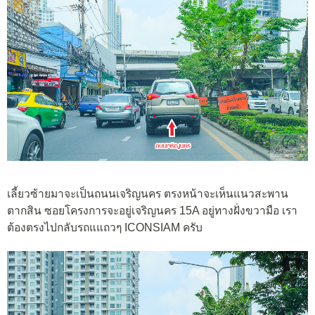
เลี้ยวซ้ายมาจะเป็นถนนเจริญนคร ตรงหน้าจะเห็นแนวสะพาน
ตากสิน ซอยโครงการจะอยู่เจริญนคร 15A อยู่ทางฝั่งขวามือ เรา
ต้องตรงไปกลับรถแแถวๆ ICONSIAM ครับ