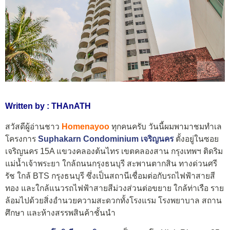
Written by : THAnATH
สวัสดีผู้อ่านชาว
Homenayoo
ทุกคนครับ วันนี้ผมพามาชมทำเล
โครงการ
Suphakarn Condominium เจริญนคร
ตั้งอยู่ในซอย
เจริญนคร 15A แขวงคลองต้นไทร เขตคลองสาน กรุงเทพฯ ติดริม
แม่น้ำเจ้าพระยา ใกล้ถนนกรุงธนบุรี สะพานตากสิน ทางด่วนศรี
รัช ใกล้ BTS กรุงธนบุรี ซึ่งเป็นสถานีเชื่อมต่อกับรถไฟฟ้าสายสี
ทอง และใกล้แนวรถไฟฟ้าสายสีม่วงส่วนต่อขยาย ใกล้ท่าเรือ ราย
ล้อมไปด้วยสิ่งอำนวยความสะดวกทั้งโรงแรม โรงพยาบาล สถาน
ศึกษา และห้างสรรพสินค้าชั้นนำ