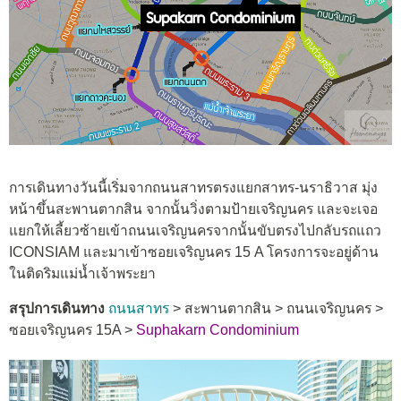
การเดินทางวันนี้เริ่มจากถนนสาทรตรงแยกสาทร-นราธิวาส มุ่ง
หน้าขึ้นสะพานตากสิน จากนั้นวิ่งตามป้ายเจริญนคร และจะเจอ
แยกให้เลี้ยวซ้ายเข้าถนนเจริญนครจากนั้นขับตรงไปกลับรถแถว
ICONSIAM และมาเข้าซอยเจริญนคร 15 A โครงการจะอยู่ด้าน
ในติดริมแม่น้ำเจ้าพระยา
สรุปการเดินทาง
ถนนสาทร
> สะพานตากสิน > ถนนเจริญนคร >
ซอยเจริญนคร 15A >
Suphakarn Condominium