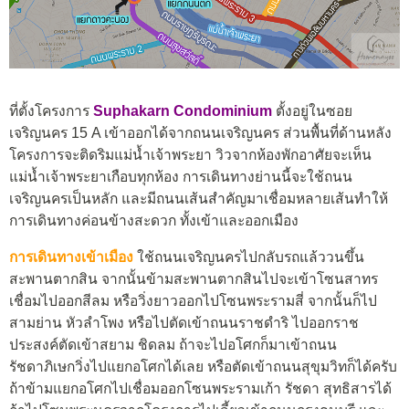
ที่ตั้งโครงการ
Suphakarn Condominium
ตั้งอยู่ในซอย
เจริญนคร 15 A เข้าออกได้จากถนนเจริญนคร ส่วนพื้นที่ด้านหลัง
โครงการจะติดริมแม่น้ำเจ้าพระยา วิวจากห้องพักอาศัยจะเห็น
แม่น้ำเจ้าพระยาเกือบทุกห้อง การเดินทางย่านนี้จะใช้ถนน
เจริญนครเป็นหลัก และมีถนนเส้นสำคัญมาเชื่อมหลายเส้นทำให้
การเดินทางค่อนข้างสะดวก ทั้งเข้าและออกเมือง
การเดินทางเข้าเมือง
ใช้ถนนเจริญนครไปกลับรถแล้ววนขึ้น
สะพานตากสิน จากนั้นข้ามสะพานตากสินไปจะเข้าโซนสาทร
เชื่อมไปออกสีลม หรือวิ่งยาวออกไปโซนพระรามสี่ จากนั้นก็ไป
สามย่าน หัวลำโพง หรือไปตัดเข้าถนนราชดำริ ไปออกราช
ประสงค์ตัดเข้าสยาม ชิดลม ถ้าจะไปอโศกก็มาเข้าถนน
รัชดาภิเษกวิ่งไปแยกอโศกได้เลย หรือตัดเข้าถนนสุขุมวิทก็ได้ครับ
ถ้าข้ามแยกอโศกไปเชื่อมออกโซนพระรามเก้า รัชดา สุทธิสารได้