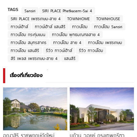
TAGS
Sansiri
SIRI PLACE Phetkasem-Sai 4
SIRI PLACE เพชรเกษม-สาย 4
TOWNHOME
TOWNHOUSE
ทาวน์เฮ้าส์
ทาวน์เฮ้าส์ แสนสิริ
ทาวน์โฮม
ทาวน์โฮม Sansiri
ทาวน์โฮม กระทุ่มแบน
ทาวน์โฮม พุทธมณฑลสาย 4
ทาวน์โฮม สมุทรสาคร
ทาวน์โฮม สาย 4
ทาวน์โฮม เพชรเกษม
ทาวน์โฮม แสนสิริ
รีวิว ทาวน์เฮ้าส์
รีวิว ทาวน์โฮม
สิริ เพลส เพชรเกษม-สาย 4
แสนสิริ
เรื่องที่เกี่ยวข้อง
อณาสิริ ราชพฤกษ์ตัดใหม่
บูก้าน วอยย์ กรุงเทพกรีฑา