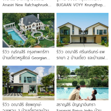
Anasiri New Ratchaphruek
BUGAAN VOYY Krungthep
บ้านสไตล์เมดิเตอร์เรเนียน ส่วน
Kreetha บ้านโครงการใหม่ 5
กลางใหญ่กว่า 3 ไร่ พร้อม
นาที*
รีวิว ณริณสิริ กรุงเทพกรีฑา
รีวิว อณาสิริ ศรีนครินทร์-แพ
บ้านเดี่ยวหรูสไตล์ Georgian
รกษา 2 บ้านเดี่ยว และบ้านแฝด
Revival ใกล้ รร.นานาชาติ
ดีไซน์ LAGOM ใกล้ BTS
Brighton College
รีวิว อณาสิริ ชัยพฤกษ์-
สราญสิริ ปัญญาอินทรา
วงแหวน 2 บ้านเดี่ยวและบ้าน
Saransiri Panya Indra บ้าน