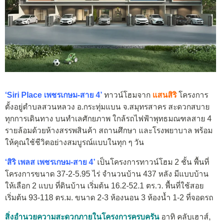
‘Siri Place เพชรเกษม-สาย 4’
ทาวน์โฮมจาก
แสนสิริ
โครงการ
ตั้งอยู่ตำบลสวนหลวง อ.กระทุ่มแบน จ.สมุทรสาคร สะดวกสบาย
ทุกการเดินทาง บนทำเลศักยภาพ ใกล้รถไฟฟ้าพุทธมณฑลสาย 4 ​
รายล้อมด้วยห้างสรรพสินค้า สถานศึกษา และโรงพยาบาล พร้อม
ให้คุณใช้ชีวิตอย่างสมบูรณ์แบบในทุก ๆ วัน​
‘สิริ เพลส เพชรเกษม-สาย 4’
เป็นโครงการทาวน์โฮม 2 ชั้น พื้นที่
โครงการขนาด 37-2-5.95 ไร่ จำนวนบ้าน 437 หลัง มีแบบบ้าน
ให้เลือก 2 แบบ ที่ดินบ้าน เริ่มต้น 16.2-52.1 ตร.ว. พื้นที่ใช้สอย
เริ่มต้น 93-118 ตร.ม. ขนาด 2-3 ห้องนอน 3 ห้องน้ำ 1-2 ที่จอดรถ
สิ่งอำนวยความสะดวกภายในโครงการครบครัน
อาทิ คลับเฮาส์,