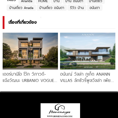
Ananda
HOME
บ้าน
บ้าน อนันดา
บ้านเดี่ยว
บ้านเดี่ยว Anada
บ้านเดี่ยว อนันดา
รีวิว บ้าน
อนันดา
เรื่องที่เกี่ยวข้อง
เออร์บานิโอ โว้ก วิภาวดี-
อนันณ์ วิลล่า ภูเก็ต ANANN
แจ้งวัฒนะ URBANIO VOGUE
VILLAS ลักชัวรี่พูลวิลล่า เพียง
Vibhavadi-Chaengwattana
12 หลัง ใจกลาง
วิลล่าหรูพร้อมลิฟต์ บนทำเล
ใจกลางแจ้งวัฒนะ เริ่ม 13.99