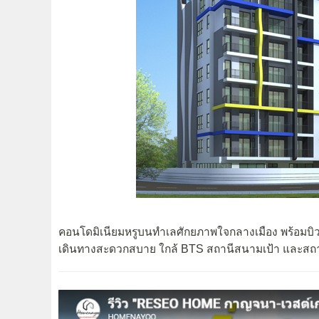
คอนโดมิเนียมหรูบนทำเลศักยภาพใจกลางเมือง พร้อมบิวล
เดินทางสะดวกสบาย ใกล้ BTS สถานีสนามเป้า และสถาน