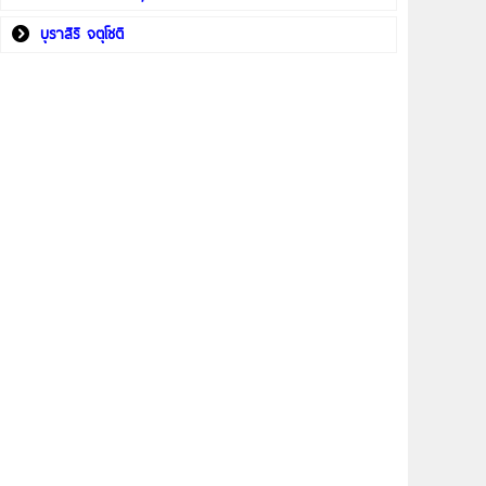
บุราสิริ จตุโชติ