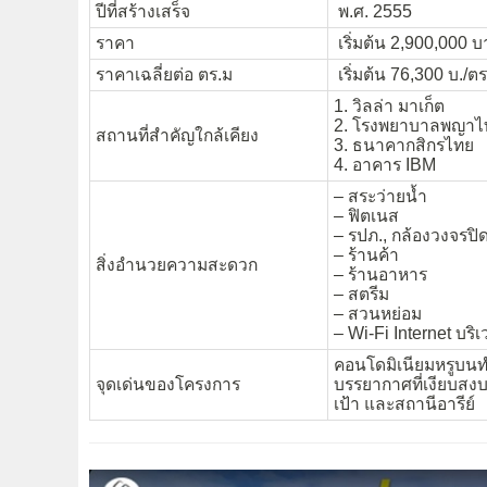
ปีที่สร้างเสร็จ
พ.ศ. 2555
ราคา
เริ่มต้น 2,900,000 บา
ราคาเฉลี่ยต่อ ตร.ม
เริ่มต้น 76,300 บ./ตร
1. วิลล่า มาเก็ต
2. โรงพยาบาลพญาไ
สถานที่สำคัญใกล้เคียง
3. ธนาคากสิกรไทย
4. อาคาร IBM
– สระว่ายน้ำ
– ฟิตเนส
– รปภ., กล้องวงจรป
– ร้านค้า
สิ่งอำนวยความสะดวก
– ร้านอาหาร
– สตรีม
– สวนหย่อม
– Wi-Fi Internet บร
คอนโดมิเนียมหรูบนทำ
จุดเด่นของโครงการ
บรรยากาศที่เงียบสง
เป้า และสถานีอารีย์