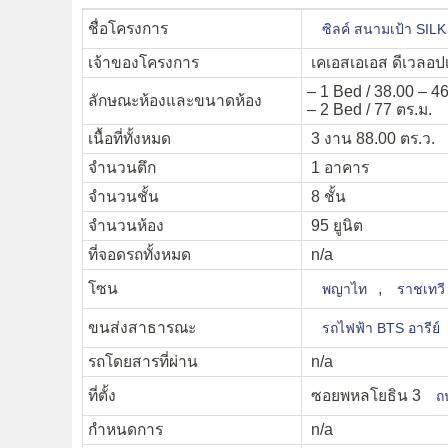
ชื่อโครงการ
ซิลค์ สนามเป้า SI
เจ้าของโครงการ
เคเอสเอเอส ดีเวลอปเ
– 1 Bed / 38.00 – 46
ลักษณะห้องและขนาดห้อง
– 2 Bed / 77 ตร.ม.
เนื้อที่ทั้งหมด
3 งาน 88.00 ตร.ว.
จำนวนตึก
1 อาคาร
จำนวนชั้น
8 ชั้น
จำนวนห้อง
95 ยูนิต
ที่จอดรถทั้งหมด
n/a
โซน
,
พญาไท
ราชเทวี
ขนส่งสาธารณะ
รถไฟฟ้า BTS อารีย์
รถโดยสารที่ผ่าน
n/a
ที่ตั้ง
ซอยพหลโยธิน 3
ถ
กำหนดการ
n/a