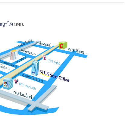
พญาไท
กทม.