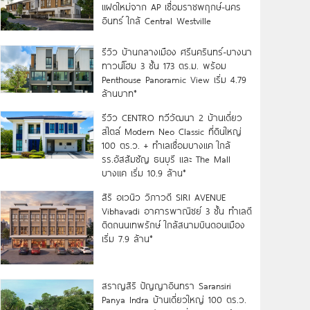
แฝดใหม่จาก AP เชื่อมราชพฤกษ์-นคร
อินทร์ ใกล้ Central Westville
รีวิว บ้านกลางเมือง ศรีนครินทร์-บางนา
ทาวน์โฮม 3 ชั้น 173 ตร.ม. พร้อม
Penthouse Panoramic View เริ่ม 4.79
ล้านบาท*
รีวิว CENTRO ทวีวัฒนา 2 บ้านเดี่ยว
สไตล์ Modern Neo Classic ที่ดินใหญ่
100 ตร.ว. + ทำเลเชื่อมบางแค ใกล้
รร.อัสสัมชัญ ธนบุรี และ The Mall
บางแค เริ่ม 10.9 ล้าน*
สิริ อเวนิว วิภาวดี SIRI AVENUE
Vibhavadi อาคารพาณิชย์ 3 ชั้น ทำเลดี
ติดถนนเทพรักษ์ ใกล้สนามบินดอนเมือง
เริ่ม 7.9 ล้าน*
สราญสิริ ปัญญาอินทรา Saransiri
Panya Indra บ้านเดี่ยวใหญ่ 100 ตร.ว.