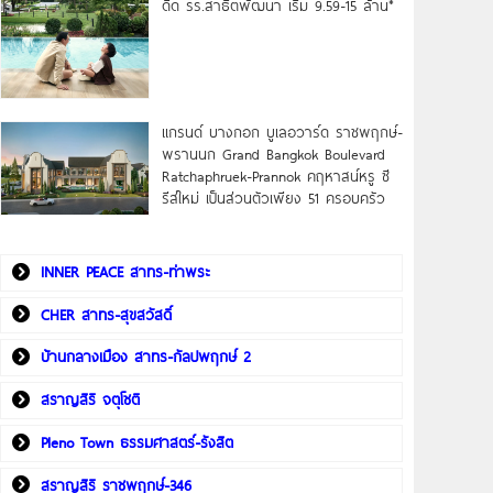
ดิด รร.สาธิตพัฒนา เริ่ม 9.59-15 ล้าน*
แกรนด์ บางกอก บูเลอวาร์ด ราชพฤกษ์-
พรานนก Grand Bangkok Boulevard
Ratchaphruek-Prannok คฤหาสน์หรู ซี
รีส์ใหม่ เป็นส่วนตัวเพียง 51 ครอบครัว
INNER PEACE สาทร-ท่าพระ
CHER สาทร-สุขสวัสดิ์
บ้านกลางเมือง สาทร-กัลปพฤกษ์ 2
สราญสิริ จตุโชติ
Pleno Town ธรรมศาสตร์-รังสิต
สราญสิริ ราชพฤกษ์-346