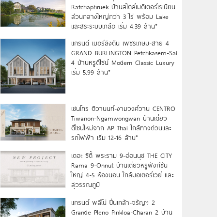
Ratchaphruek บ้านสไตล์เมดิเตอร์เรเนียน
ส่วนกลางใหญ่กว่า 3 ไร่ พร้อม Lake
และสระระบบเกลือ เริ่ม 4.39 ล้าน*
แกรนด์ เบอร์ลิงตัน เพชรเกษม-สาย 4
GRAND BURLINGTON Petchkasem-Sai
4 บ้านหรูดีไซน์ Modern Classic Luxury
เริ่ม 5.99 ล้าน*
เซนโทร ติวานนท์-งามวงศ์วาน CENTRO
Tiwanon-Ngamwongwan บ้านเดี่ยว
ดีไซน์ใหม่จาก AP Thai ใกล้ทางด่วนและ
รถไฟฟ้า เริ่ม 12-16 ล้าน*
เดอะ ซิตี้ พระราม 9-อ่อนนุช THE CITY
Rama 9-Onnut บ้านเดี่ยวหรูฟังก์ชัน
ใหญ่ 4-5 ห้องนอน ใกล้มอเตอร์เวย์ และ
สุวรรณภูมิ
แกรนด์ พลีโน่ ปิ่นเกล้า-จรัญฯ 2
Grande Pleno Pinkloa-Charan 2 บ้าน