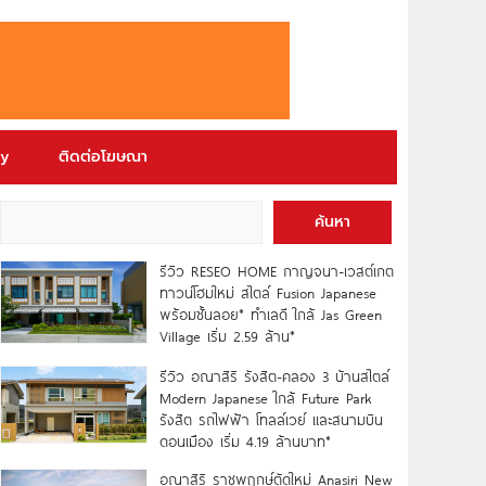
ry
ติดต่อโฆษณา
ค้นหา
รีวิว RESEO HOME กาญจนา-เวสต์เกต
ทาวน์โฮมใหม่ สไตล์ Fusion Japanese
พร้อมชั้นลอย* ทำเลดี ใกล้ Jas Green
Village เริ่ม 2.59 ล้าน*
รีวิว อณาสิริ รังสิต-คลอง 3 บ้านสไตล์
Modern Japanese ใกล้ Future Park
รังสิต รถไฟฟ้า โทลล์เวย์ และสนามบิน
ดอนเมือง เริ่ม 4.19 ล้านบาท*
อณาสิริ ราชพฤกษ์ตัดใหม่ Anasiri New