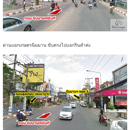
ผ่านแยกเกษตรนิมมาน ขับตรงไปแยกรินคำค่ะ