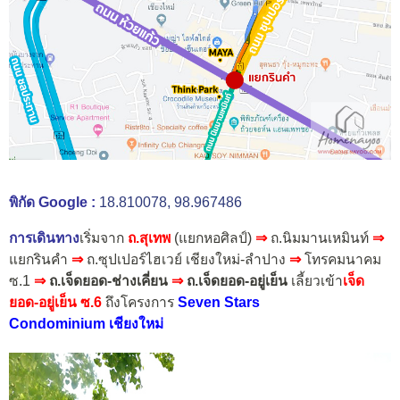
พิกัด Google :
18.810078, 98.967486
การเดินทาง
เริ่มจาก
ถ.สุเทพ
(แยกหอศิลป์)
⇒
ถ.นิมมานเหมินท์
⇒
แยกรินคำ
⇒
ถ.ซุปเปอร์ไฮเวย์ เชียงใหม่-ลำปาง
⇒
โทรคมนาคม
ซ.1
⇒
ถ.เจ็ดยอด-ช่างเคี่ยน
⇒
ถ.เจ็ดยอด-อยู่เย็น
เลี้ยวเข้า
เจ็ด
ยอด-อยู่เย็น ซ.6
ถึงโครงการ
Seven Stars
Condominium เชียงใหม่