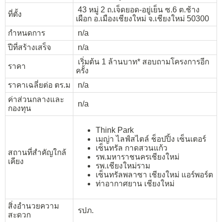
43 หมู่ 2 ถ.เจ็ดยอด-อยู่เย็น ซ.6 ต.ช้าง
ที่ตั้ง
เผือก อ.เมืองเชียงใหม่ จ.เชียงใหม่ 50300
กำหนดการ
n/a
ปีที่สร้างเสร็จ
n/a
เริ่มต้น 1 ล้านบาท* สอบถามโครงการอีก
ราคา
ครั้ง
ราคาเฉลี่ยต่อ ตร.ม
n/a
ค่าส่วนกลางและ
n/a
กองทุน
Think Park
เมญ่า ไลฟ์สไตล์ ช็อปปิ้ง เซ็นเตอร์
เซ็นทรัล กาดสวนแก้ว
สถานที่สำคัญใกล้
รพ.มหาราชนครเชียงใหม่
เคียง
รพ.เชียงใหม่ราม
เซ็นทรัลพลาซา เชียงใหม่ แอร์พอร์ต
ท่าอากาศยาน เชียงใหม่
สิ่งอำนวยความ
รปภ.
สะดวก