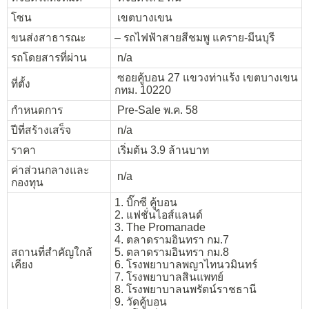
โซน
เขตบางเขน
ขนส่งสาธารณะ
– รถไฟฟ้าสายสีชมพู แคราย-มีนบุรี
รถโดยสารที่ผ่าน
n/a
ซอยคู้บอน 27 แขวงท่าแร้ง เขตบางเขน
ที่ตั้ง
กทม. 10220
กำหนดการ
Pre-Sale พ.ค. 58
ปีที่สร้างเสร็จ
n/a
ราคา
เริ่มต้น 3.9 ล้านบาท
ค่าส่วนกลางและ
n/a
กองทุน
1. บิ๊กซี คู้บอน
2. แฟชั่นไอส์แลนด์
3. The Promanade
4. ตลาดรามอินทรา กม.7
สถานที่สำคัญใกล้
5. ตลาดรามอินทรา กม.8
เคียง
6. โรงพยาบาลพญาไทนวมินทร์
7. โรงพยาบาลสินแพทย์
8. โรงพยาบาลนพรัตน์ราชธานี
9. วัดคู้บอน