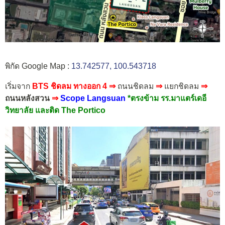
พิกัด Google Map :
13.742577, 100.543718
เริ่มจาก
BTS ชิดลม ทางออก 4
⇒
ถนนชิดลม
⇒
แยกชิดลม
⇒
ถนนหลังสวน
⇒
Scope Langsuan
*ตรงข้าม รร.มาแตร์เดอี
วิทยาลัย และติด The Portico