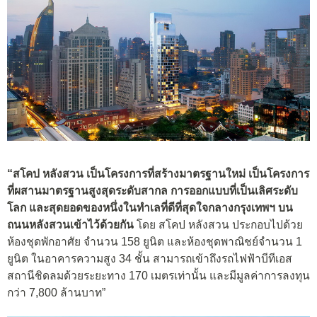
“
สโคป หลังสวน
เป็นโครงการที่สร้างมาตรฐานใหม่
เป็นโครงการ
ที่ผสาน
มาตรฐานสูงสุดระดับสากล
การออกแบบที่เป็นเลิศระดับ
โลก
และสุ
ด
ยอด
ของ
หนึ่งใน
ทำเล
ที่ดีที่สุด
ใจกลางกรุงเทพฯ
บน
ถนนหลังสวน
เข้าไว้ด้วยกัน
โดย สโคป หลังสวน ประกอบไปด้วย
ห้องชุดพักอาศัย จำนวน 158 ยูนิต และห้องชุดพาณิชย์จำนวน 1
ยูนิต ในอาคารความสูง 34 ชั้น สามารถเข้าถึงรถไฟฟ้าบีทีเอส
สถานีชิดลมด้วยระยะทาง 170 เมตรเท่านั้น และมีมูลค่าการลงทุน
กว่า 7,800 ล้านบาท”