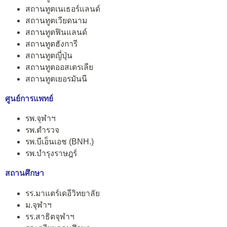
สถานทูตเนเธอร์แลนด์
สถานทูตเวียดนาม
สถานทูตฟินแลนด์
สถานทูตฮังการี
สถานทูตญี่ปุ่น
สถานทูตออสเตรเลีย
สถานทูตเยอรมันนี
ศูนย์การแพทย์
รพ.จุฬาฯ
รพ.ตำรวจ
รพ.บีเอ็นเอช (BNH.)
รพ.บำรุงราษฎร์
สถานศึกษา
รร.มาแตร์เดอีวิทยาลัย
ม.จุฬาฯ
รร.สาธิตจุฬาฯ