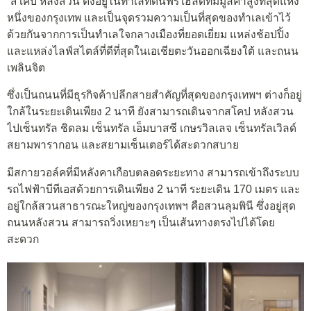
“สโคป หลังสวน ตั้งอยู่ในทำเลที่ดินฟรีโฮลด์ที่มีมูลค่าสูงที่สุดแห่ง
หนึ่งของกรุงเทพ และเป็นจุดรวมความเป็นที่สุดของทำเลเข้าไว้
ด้วยกันจากการเป็นทำเลใจกลางเมืองที่ยอดเยี่ยม แหล่งช้อปปิ้ง
และแหล่งไลฟ์สไตล์ที่ดีที่สุดในเอเชียตะวันออกเฉียงใต้ และถนน
เพลินจิต
ซึ่งเป็นถนนที่มีธุรกิจค้าปลีกสายสำคัญที่สุดของกรุงเทพฯ ต่างก็อยู่
ใกล้ในระยะเดินเพียง 2 นาที ยังสามารถเดินจากสโคป หลังสวน
ไปเซ็นทรัล ชิดลม เซ็นทรัล เอ็มบาสซี เกษรวิลเลจ เซ็นทรัลเวิลด์
สยามพารากอน และสยามเซ็นเตอร์ได้สะดวกสบาย
มีสกายวอล์คที่มีหลังคาเกือบตลอดระยะทาง สามารถเข้าถึงระบบ
รถไฟฟ้าบีทีเอสด้วยการเดินเพียง 2 นาที ระยะเดิน 170 เมตร และ
อยู่ใกล้สวนสาธารณะใหญ่ของกรุงเทพฯ คือสวนลุมพินี ซึ่งอยู่สุด
ถนนหลังสวน สามารถวิ่งเหยาะๆ เป็นเส้นทางตรงไปได้โดย
สะดวก