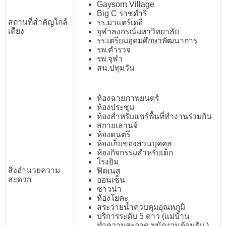
Gaysorn Village
Big C ราชดำริ
สถานที่สำคัญใกล้
รร.มาแตร์เดอี
เคียง
จุฬาลงกรณ์มหาวิทยาลัย
รร.เตรียมอุดมศึกษาพัฒนาการ
รพ.ตำรวจ
รพ.จุฬา
สน.ปทุมวัน
ห้องฉายภาพยนตร์
ห้องประชุม
ห้องสำหรับแชร์พื้นที่ทำงานร่วมกัน
สกายเลานจ์
ห้องดนตรี
ห้องเก็บของส่วนบุคคล
ห้องกิจกรรมสำหรับเด็ก
โรงยิม
สิ่งอำนวยความ
ฟิตเนส
สะดวก
ออนเซ็น
ซาวน่า
ห้องโยคะ
สระว่ายน้ำควบคุมอุณหภูมิ
บริการระดับ 5 ดาว (แม่บ้าน
ทำความสะอาด พนักงานต้อนรับ )