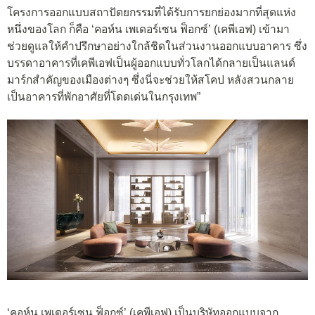
โครงการออกแบบสถาปัตยกรรมที่ได้รับการยกย่องมากที่สุดแห่ง
หนึ่งของโลก ก็คือ ‘คอห์น เพเดอร์เซน ฟ็อกซ์’ (เคพีเอฟ) เข้ามา
ช่วยดูแลให้คำปรึกษาอย่างใกล้ชิดในส่วนงานออกแบบอาคาร ซึ่ง
บรรดาอาคารที่เคพีเอฟเป็นผู้ออกแบบทั่วโลกได้กลายเป็นแลนด์
มาร์กสำคัญของเมืองต่างๆ ซึ่งนี่จะช่วยให้สโคป หลังสวนกลาย
เป็นอาคารที่พักอาศัยที่โดดเด่นในกรุงเทพ”
‘คอห์น เพเดอร์เซน ฟ็อกซ์’ (เคพีเอฟ) เป็นบริษัทออกแบบจาก