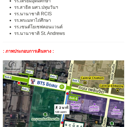
รร.เตรียมอุดมศึกษา
รร.สาธิต มศว.ปทุมวันฯ
รร.นานาชาติ RCIS
รร.พระมหาไถ่ศึกษา
รร.เซนต์โยเซฟคอนแวนต์
รร.นานาชาติ St. Andrews
: ภาพประกอบการเดินทาง :