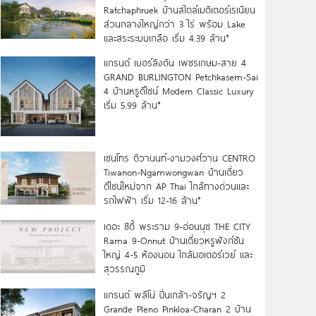
Ratchaphruek บ้านสไตล์เมดิเตอร์เรเนียน
ส่วนกลางใหญ่กว่า 3 ไร่ พร้อม Lake
และสระระบบเกลือ เริ่ม 4.39 ล้าน*
แกรนด์ เบอร์ลิงตัน เพชรเกษม-สาย 4
GRAND BURLINGTON Petchkasem-Sai
4 บ้านหรูดีไซน์ Modern Classic Luxury
เริ่ม 5.99 ล้าน*
เซนโทร ติวานนท์-งามวงศ์วาน CENTRO
Tiwanon-Ngamwongwan บ้านเดี่ยว
ดีไซน์ใหม่จาก AP Thai ใกล้ทางด่วนและ
รถไฟฟ้า เริ่ม 12-16 ล้าน*
เดอะ ซิตี้ พระราม 9-อ่อนนุช THE CITY
Rama 9-Onnut บ้านเดี่ยวหรูฟังก์ชัน
ใหญ่ 4-5 ห้องนอน ใกล้มอเตอร์เวย์ และ
สุวรรณภูมิ
แกรนด์ พลีโน่ ปิ่นเกล้า-จรัญฯ 2
Grande Pleno Pinkloa-Charan 2 บ้าน