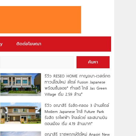
ry
ติดต่อโฆษณา
ค้นหา
รีวิว RESEO HOME กาญจนา-เวสต์เกต
ทาวน์โฮมใหม่ สไตล์ Fusion Japanese
พร้อมชั้นลอย* ทำเลดี ใกล้ Jas Green
Village เริ่ม 2.59 ล้าน*
รีวิว อณาสิริ รังสิต-คลอง 3 บ้านสไตล์
Modern Japanese ใกล้ Future Park
รังสิต รถไฟฟ้า โทลล์เวย์ และสนามบิน
ดอนเมือง เริ่ม 4.19 ล้านบาท*
อณาสิริ ราชพฤกษ์ตัดใหม่ Anasiri New