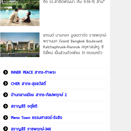
ดิด รร.สาธิตพัฒนา เริ่ม 9.59-15 ล้าน*
แกรนด์ บางกอก บูเลอวาร์ด ราชพฤกษ์-
พรานนก Grand Bangkok Boulevard
Ratchaphruek-Prannok คฤหาสน์หรู ซี
รีส์ใหม่ เป็นส่วนตัวเพียง 51 ครอบครัว
INNER PEACE สาทร-ท่าพระ
CHER สาทร-สุขสวัสดิ์
บ้านกลางเมือง สาทร-กัลปพฤกษ์ 2
สราญสิริ จตุโชติ
Pleno Town ธรรมศาสตร์-รังสิต
สราญสิริ ราชพฤกษ์-346