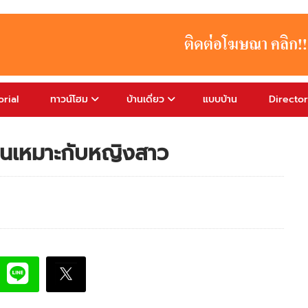
rial
ทาวน์โฮม
บ้านเดี่ยว
แบบบ้าน
Directo
านเหมาะกับหญิงสาว