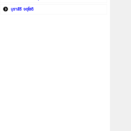
บุราสิริ จตุโชติ