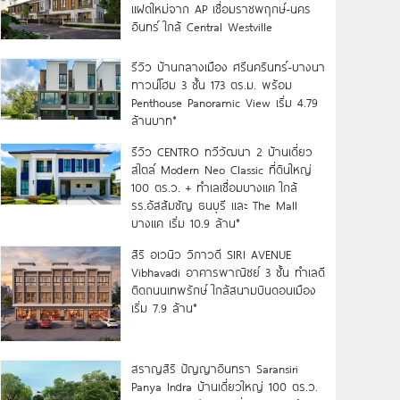
แฝดใหม่จาก AP เชื่อมราชพฤกษ์-นคร
อินทร์ ใกล้ Central Westville
รีวิว บ้านกลางเมือง ศรีนครินทร์-บางนา
ทาวน์โฮม 3 ชั้น 173 ตร.ม. พร้อม
Penthouse Panoramic View เริ่ม 4.79
ล้านบาท*
รีวิว CENTRO ทวีวัฒนา 2 บ้านเดี่ยว
สไตล์ Modern Neo Classic ที่ดินใหญ่
100 ตร.ว. + ทำเลเชื่อมบางแค ใกล้
รร.อัสสัมชัญ ธนบุรี และ The Mall
บางแค เริ่ม 10.9 ล้าน*
สิริ อเวนิว วิภาวดี SIRI AVENUE
Vibhavadi อาคารพาณิชย์ 3 ชั้น ทำเลดี
ติดถนนเทพรักษ์ ใกล้สนามบินดอนเมือง
เริ่ม 7.9 ล้าน*
สราญสิริ ปัญญาอินทรา Saransiri
Panya Indra บ้านเดี่ยวใหญ่ 100 ตร.ว.