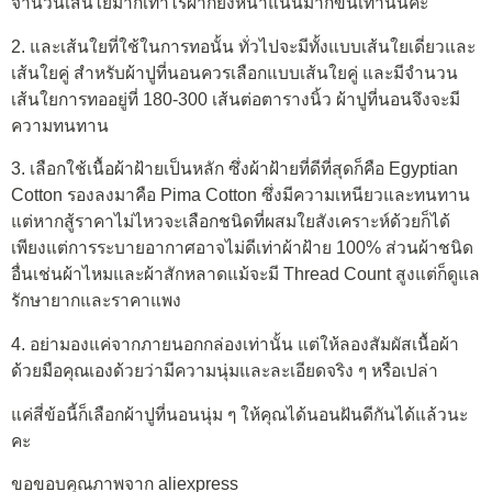
จำนวนเส้นใยมากเท่าไรผ้าก็ยิ่งหนาแน่นมากขึ้นเท่านั้นค่ะ
2. และเส้นใยที่ใช้ในการทอนั้น ทั่วไปจะมีทั้งแบบเส้นใยเดี่ยวและ
เส้นใยคู่ สำหรับผ้าปูที่นอนควรเลือกแบบเส้นใยคู่ และมีจำนวน
เส้นใยการทออยู่ที่ 180-300 เส้นต่อตารางนิ้ว ผ้าปูที่นอนจึงจะมี
ความทนทาน
3. เลือกใช้เนื้อผ้าฝ้ายเป็นหลัก ซึ่งผ้าฝ้ายที่ดีที่สุดก็คือ Egyptian
Cotton รองลงมาคือ Pima Cotton ซึ่งมีความเหนียวและทนทาน
แต่หากสู้ราคาไม่ไหวจะเลือกชนิดที่ผสมใยสังเคราะห์ด้วยก็ได้
เพียงแต่การระบายอากาศอาจไม่ดีเท่าผ้าฝ้าย 100% ส่วนผ้าชนิด
อื่นเช่นผ้าไหมและผ้าสักหลาดแม้จะมี Thread Count สูงแต่ก็ดูแล
รักษายากและราคาแพง
4. อย่ามองแค่จากภายนอกกล่องเท่านั้น แต่ให้ลองสัมผัสเนื้อผ้า
ด้วยมือคุณเองด้วยว่ามีความนุ่มและละเอียดจริง ๆ หรือเปล่า
แค่สี่ข้อนี้ก็เลือกผ้าปูที่นอนนุ่ม ๆ ให้คุณได้นอนฝันดีกันได้แล้วนะ
คะ
ขอขอบคุณภาพจาก aliexpress