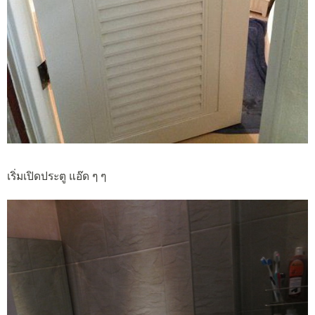
เริ่มเปิดประตู แอ๊ด ๆ ๆ