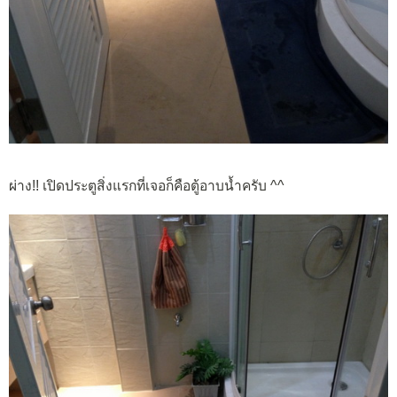
ผ่าง!! เปิดประตูสิ่งแรกที่เจอก็คือตู้อาบน้ำครับ ^^