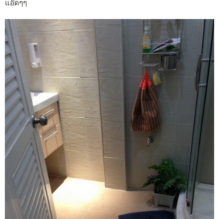
แอ๊ดๆๆ