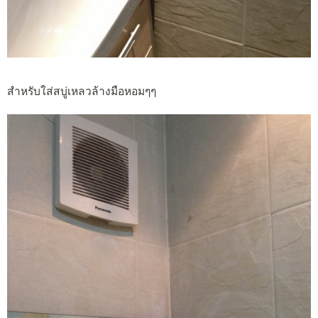
สำหรับใส่สบู่เหลวล้างมือหอมๆๆ