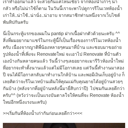
เราทำออกมาแล้ว จะสวยกันแค่ไหนเชียว จากห้องน้ำเก่าๆ น่า
กลัว หรือไม่น่าใช้ก็ตาม ในวันนี้เราจะพาไปดูการรีโนเวทห้องน้ำ
เก่าให้..น่าใช้..น่านั่ง..น่าอาบ จากสมาชิกท่านหนึ่งจากเว็บไซต์
พันทิปกันครับ
นี่เป็นกระทู้แรกของผมใน pantip ฝากเนื้อฝากตัวด้วยนะครับ ^^
สิ่งที่ผมอยากมาแชร์ในกระทู้นี้ก็เป็นเรื่องของการรีโนเวทห้องน้ำ
ครับ เนื่องจากญาติพี่น้องหลายๆคนมาที่บ้่าน และชอบมาขอถ่าย
รูปห้องน้ำที่่เพิ่งจะ Renovateใหม่ จะเอาไป Renovate ที่บ้านตัว
เองบ้างกันหลายคนแล้ว วันนี้ว่างๆเลยอยากจะมารีวิวห้องน้ำใหม่
ที่อยากจะทำตั้งนานแล้วแต่ไม่มีโอกาสเลย แต่วันนี้ทำงานมาสอง
ปี จนได้มีโอกาสกลับมาทำงานใกล้บ้าน และพอมีเงินเก็บอยู่บ้าง ก็
เลยคิดว่าจะรีโนเวทบ้านเดิมให้คุณแม่กับคุณยายได้อยู่บ้านสวยๆ
กันบ้าง (หลังจากที่อยู่บ้านหลังนี้มายี่สิบกว่าปี) ไปชมกันเลยดีกว่า
ครับ^^ (หวังว่าจะเป็นแรงบันดาลใจให้คนที่จะ Renovate ห้องน้ำ
ใหม่อีกหนึ่งแรงนะครับ)
>>เริ่มกันที่ห้องน้ำเก่ากันก่อนเลยดีกว่า<<<