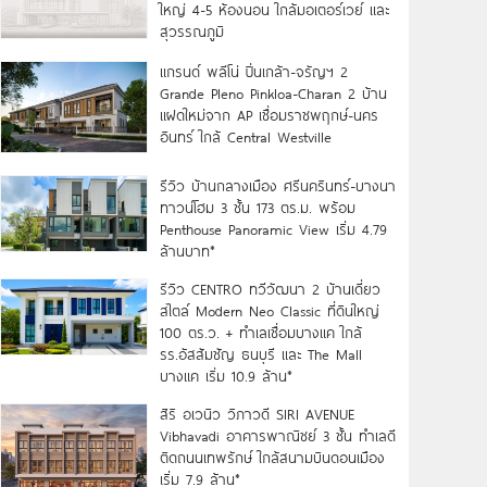
ใหญ่ 4-5 ห้องนอน ใกล้มอเตอร์เวย์ และ
สุวรรณภูมิ
แกรนด์ พลีโน่ ปิ่นเกล้า-จรัญฯ 2
Grande Pleno Pinkloa-Charan 2 บ้าน
แฝดใหม่จาก AP เชื่อมราชพฤกษ์-นคร
อินทร์ ใกล้ Central Westville
รีวิว บ้านกลางเมือง ศรีนครินทร์-บางนา
ทาวน์โฮม 3 ชั้น 173 ตร.ม. พร้อม
Penthouse Panoramic View เริ่ม 4.79
ล้านบาท*
รีวิว CENTRO ทวีวัฒนา 2 บ้านเดี่ยว
สไตล์ Modern Neo Classic ที่ดินใหญ่
100 ตร.ว. + ทำเลเชื่อมบางแค ใกล้
รร.อัสสัมชัญ ธนบุรี และ The Mall
บางแค เริ่ม 10.9 ล้าน*
สิริ อเวนิว วิภาวดี SIRI AVENUE
Vibhavadi อาคารพาณิชย์ 3 ชั้น ทำเลดี
ติดถนนเทพรักษ์ ใกล้สนามบินดอนเมือง
เริ่ม 7.9 ล้าน*