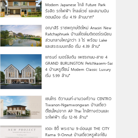
Modern Japanese ใกล้ Future Park
รังสิต รถไฟฟ้า โทลล์เวย์ และสนามบิน
ดอนเมือง เริ่ม 4.19 ล้านบาท*
อณาสิริ ราชพฤกษ์ตัดใหม่ Anasiri New
Ratchaphruek บ้านสไตล์เมดิเตอร์เรเนียน
ส่วนกลางใหญ่กว่า 3 ไร่ พร้อม Lake
และสระระบบเกลือ เริ่ม 4.39 ล้าน*
แกรนด์ เบอร์ลิงตัน เพชรเกษม-สาย 4
GRAND BURLINGTON Petchkasem-Sai
4 บ้านหรูดีไซน์ Modern Classic Luxury
เริ่ม 5.99 ล้าน*
เซนโทร ติวานนท์-งามวงศ์วาน CENTRO
Tiwanon-Ngamwongwan บ้านเดี่ยว
ดีไซน์ใหม่จาก AP Thai ใกล้ทางด่วนและ
รถไฟฟ้า เริ่ม 12-16 ล้าน*
เดอะ ซิตี้ พระราม 9-อ่อนนุช THE CITY
Rama 9-Onnut บ้านเดี่ยวหรูฟังก์ชัน