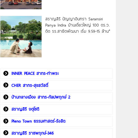
สราญสิริ ปัญญาอินทรา Saransiri
Panya Indra บ้านเดี่ยวใหญ่ 100 ตร.ว.
ดิด รร.สาธิตพัฒนา เริ่ม 9.59-15 ล้าน*
INNER PEACE สาทร-ท่าพระ
CHER สาทร-สุขสวัสดิ์
บ้านกลางเมือง สาทร-กัลปพฤกษ์ 2
สราญสิริ จตุโชติ
Pleno Town ธรรมศาสตร์-รังสิต
สราญสิริ ราชพฤกษ์-346