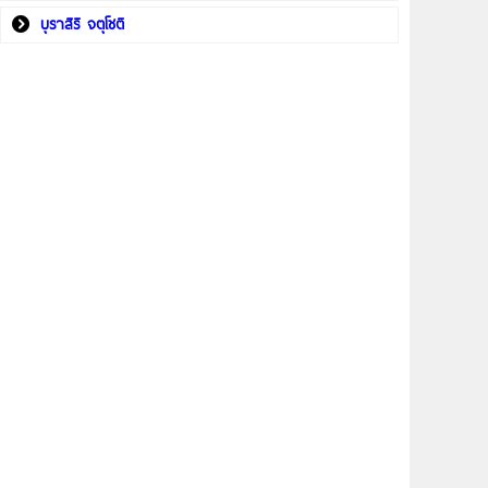
บุราสิริ จตุโชติ