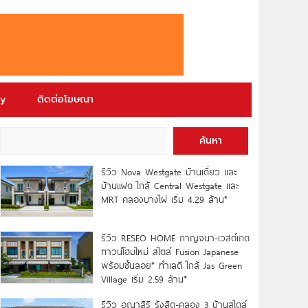
ry
ติดต่อโฆษณา
ค้นหา
รีวิว Nova Westgate บ้านเดี่ยว และ
บ้านแฝด ใกล้ Central Westgate และ
MRT คลองบางไผ่ เริ่ม 4.29 ล้าน*
รีวิว RESEO HOME กาญจนา-เวสต์เกต
ทาวน์โฮมใหม่ สไตล์ Fusion Japanese
พร้อมชั้นลอย* ทำเลดี ใกล้ Jas Green
Village เริ่ม 2.59 ล้าน*
รีวิว อณาสิริ รังสิต-คลอง 3 บ้านสไตล์